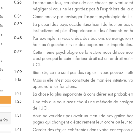
0:26
Encore une fois, certaines de ces choses peuvent semb
1s
négliger si vous ne les gardez pas à l'esprit lors de la
0:34
Commencez par envisager l’aspect psychologie de l'util
0s
0:39
La plupart des pays occidentaux lisent de haut en bas e
0s
instinctivement plus d'importance sur les éléments en h
1s
0:48
Par exemple, si vous créez des boutons de navigation d
2s
haut ou à gauche suivies des pages moins importantes.
0:57
Cette même psychologie de la lecture nous dit que nou
s
c'est pourquoi le coin inférieur droit est un endroit nat
s
UCI.
0s
1:09
Bien sûr, ce ne sont pas des règles - vous pouvez met
s
1:15
Mais si elle n’est pas construite de manière intuitive, 
apprendre les fonctions.
6s
1:21
La chose la plus importante à considérer est probable
1:25
Une fois que vous avez choisi une méthode de navigat
de l'UCI.
1:31
Vous ne voudriez pas avoir un menu de navigation horiz
m 9s
pages qui changent aléatoirement leur ordre ou leur tai
1:41
Garder des règles cohérentes dans votre conception donn