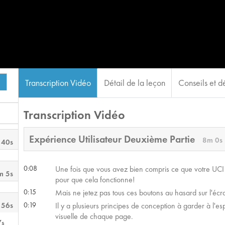
Transcription Vidéo
Détail de la leçon
Conseils et dé
Transcription Vidéo
Expérience Utilisateur Deuxième Partie
8m 0s
 40s
0:08
Une fois que vous avez bien compris ce que votre UCI do
m 5s
pour que cela fonctionne!
0:15
Mais ne jetez pas tous ces boutons au hasard sur l'écr
 56s
0:19
Il y a plusieurs principes de conception à garder à l'e
visuelle de chaque page.
7s