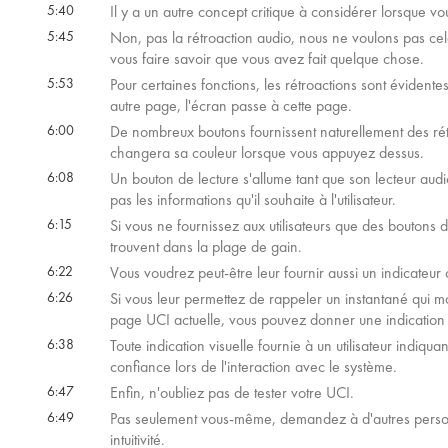
5:40
Il y a un autre concept critique à considérer lorsque vou
5:45
Non, pas la rétroaction audio, nous ne voulons pas cel
vous faire savoir que vous avez fait quelque chose.
5:53
Pour certaines fonctions, les rétroactions sont évident
autre page, l'écran passe à cette page.
6:00
De nombreux boutons fournissent naturellement des ré
changera sa couleur lorsque vous appuyez dessus.
6:08
Un bouton de lecture s'allume tant que son lecteur aud
pas les informations qu'il souhaite à l'utilisateur.
6:15
Si vous ne fournissez aux utilisateurs que des boutons 
trouvent dans la plage de gain.
6:22
Vous voudrez peut-être leur fournir aussi un indicateu
6:26
Si vous leur permettez de rappeler un instantané qui mo
page UCI actuelle, vous pouvez donner une indication 
6:38
Toute indication visuelle fournie à un utilisateur indiqua
confiance lors de l'interaction avec le système.
6:47
Enfin, n'oubliez pas de tester votre UCI.
6:49
Pas seulement vous-même, demandez à d'autres personn
intuitivité.