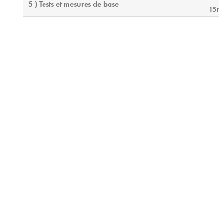
5 ) Tests et mesures de base
15
6 ) Mélangeurs automatiques
24m
7 ) Conférence avec le Core 110f
20m
8 ) Déploiement de la téléphonie
21m
9 ) Conception par défaut et examen final
15m