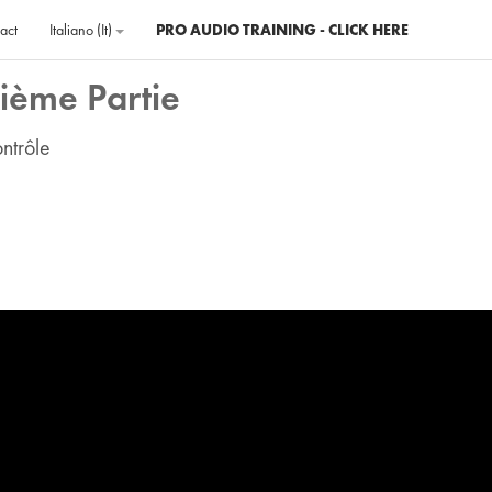
act
Italiano ‎(it)‎
PRO AUDIO TRAINING - CLICK HERE
xième Partie
ntrôle