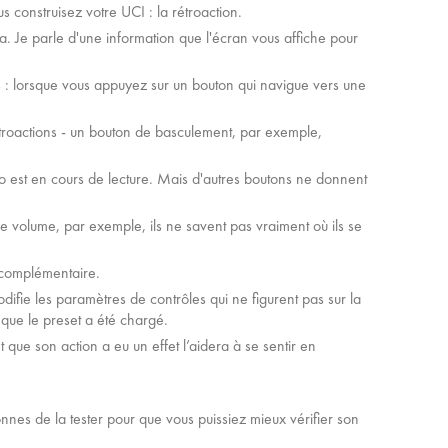
s construisez votre UCI : la rétroaction.
a. Je parle d'une information que l'écran vous affiche pour
es : lorsque vous appuyez sur un bouton qui navigue vers une
troactions - un bouton de basculement, par exemple,
io est en cours de lecture. Mais d'autres boutons ne donnent
de volume, par exemple, ils ne savent pas vraiment où ils se
r complémentaire.
difie les paramètres de contrôles qui ne figurent pas sur la
que le preset a été chargé.
nt que son action a eu un effet l’aidera à se sentir en
es de la tester pour que vous puissiez mieux vérifier son