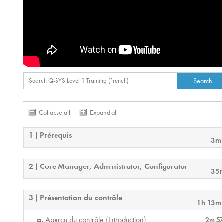
Collapse all
Expand all
1 ) Prérequis
3m
2 ) Core Manager, Administrator, Configurator
35
3 ) Présentation du contrôle
1h 13m
Aperçu du contrôle (Introduction)
2m 5