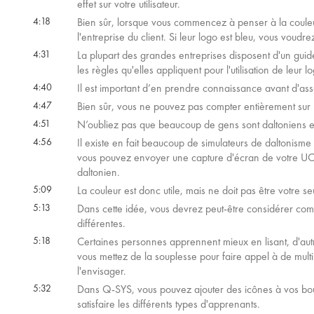
effet sur votre utilisateur.
4:18
Bien sûr, lorsque vous commencez à penser à la couleu
l'entreprise du client. Si leur logo est bleu, vous voudr
4:31
La plupart des grandes entreprises disposent d'un guide d
les règles qu'elles appliquent pour l'utilisation de leur l
4:40
Il est important d’en prendre connaissance avant d'ass
4:47
Bien sûr, vous ne pouvez pas compter entièrement sur l
4:51
N’oubliez pas que beaucoup de gens sont daltoniens et 
4:56
Il existe en fait beaucoup de simulateurs de daltonisme 
vous pouvez envoyer une capture d'écran de votre UCI po
daltonien.
5:09
La couleur est donc utile, mais ne doit pas être votre seul
5:13
Dans cette idée, vous devrez peut-être considérer co
différentes.
5:18
Certaines personnes apprennent mieux en lisant, d'autres
vous mettez de la souplesse pour faire appel à de multip
l'envisager.
5:32
Dans Q-SYS, vous pouvez ajouter des icônes à vos bou
satisfaire les différents types d'apprenants.