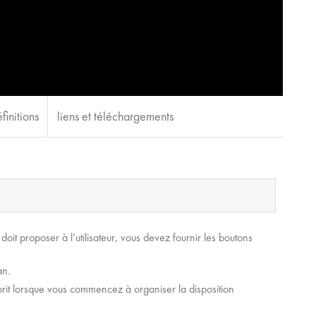
finitions
liens et téléchargements
it proposer à l’utilisateur, vous devez fournir les boutons
an.
sprit lorsque vous commencez à organiser la disposition