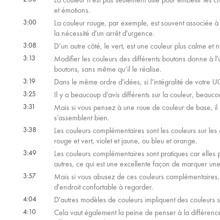
et émotions.
3:00
La couleur rouge, par exemple, est souvent associée à 
la nécessité d'un arrêt d'urgence.
3:08
D’un autre côté, le vert, est une couleur plus calme et 
3:13
Modifier les couleurs des différents boutons donne à l'
boutons, sans même qu’il le réalise.
3:19
Dans le même ordre d'idées, si l’intégralité de votre UCI
3:25
Il y a beaucoup d’avis différents sur la couleur, beau
3:31
Mais si vous pensez à une roue de couleur de base, il 
s’assemblent bien.
3:38
Les couleurs complémentaires sont les couleurs sur les 
rouge et vert, violet et jaune, ou bleu et orange.
3:49
Les couleurs complémentaires sont pratiques car elles p
autres, ce qui est une excellente façon de marquer une d
3:57
Mais si vous abusez de ces couleurs complémentaires, l'
d'endroit confortable à regarder.
4:04
D'autres modèles de couleurs impliquent des couleurs s
4:10
Cela vaut également la peine de penser à la différence 