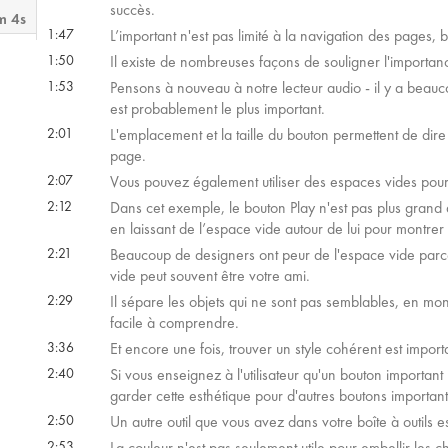
succès.
m 4s
1:47
L’important n'est pas limité à la navigation des pages, b
1:50
Il existe de nombreuses façons de souligner l'importan
 32s
1:53
Pensons à nouveau à notre lecteur audio - il y a beauc
est probablement le plus important.
2:01
L'emplacement et la taille du bouton permettent de dire à 
 46s
page.
2:07
Vous pouvez également utiliser des espaces vides pour 
2:12
Dans cet exemple, le bouton Play n'est pas plus grand 
 48s
en laissant de l’espace vide autour de lui pour montrer 
2:21
Beaucoup de designers ont peur de l'espace vide parce 
 53s
vide peut souvent être votre ami.
2:29
Il sépare les objets qui ne sont pas semblables, en mon
facile à comprendre.
3:36
Et encore une fois, trouver un style cohérent est import
2:40
Si vous enseignez à l'utilisateur qu'un bouton importa
garder cette esthétique pour d'autres boutons important
2:50
Un autre outil que vous avez dans votre boîte à outils es
2:53
La couleur n'est pas seulement utile pour embellir les 