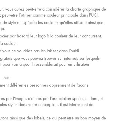
r, vous aurez peut-être à considérer la charte graphique de
ez peut-être l’utiliser comme couleur principale dans l'UCI.
e style qui spécifie les couleurs qu'elles utilisent ainsi que
ogo.
ocier par hasard leur logo à la couleur de leur concurrent.
a couleur.
vous ne voudriez pas les laisser dans l’oubli.
gratuits que vous pouvez trouver sur internet, sur lesquels
ur voir à quoi il ressemblerait pour un utilisateur
 outil.
mment différentes personnes apprennent de façons
 par l'image, d'autres par l'association spatiale - donc, si
les styles dans votre conception, il est intéressant de
tons ainsi que des labels, ce qui peut être un bon moyen de