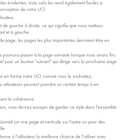
ler évidentes, mais cela les rend également faciles à
 conception de votre UCI.
isateur.
t de gauche à droite, ce qui signifie que nous mettons
aut et à gauche.
e page, les pages les plus importantes devraient être en
s pouvons passer à la page suivante lorsque nous avons fini,
urel pour un bouton "suivant" qui dirige vers la prochaine page
tre en forme votre UCI comme vous le souhaitez,
vos utilisateurs peuvent prendre un certain temps à en
ment la cohérence.
ion, vous devrez essayer de garder ce style dans l'ensemble
ontal sur une page et verticale sur l'autre ou pour des
lle.
e à l'utilisateur la meilleure chance de l’utiliser avec