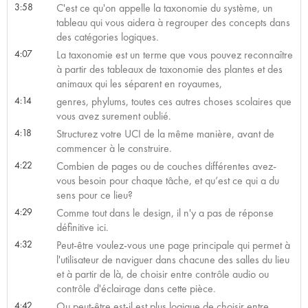
3:58
C'est ce qu'on appelle la taxonomie du système, un
tableau qui vous aidera à regrouper des concepts dans
des catégories logiques.
4:07
La taxonomie est un terme que vous pouvez reconnaître
à partir des tableaux de taxonomie des plantes et des
animaux qui les séparent en royaumes,
4:14
genres, phylums, toutes ces autres choses scolaires que
vous avez surement oublié.
4:18
Structurez votre UCI de la même manière, avant de
commencer à le construire.
4:22
Combien de pages ou de couches différentes avez-
vous besoin pour chaque tâche, et qu’est ce qui a du
sens pour ce lieu?
4:29
Comme tout dans le design, il n'y a pas de réponse
définitive ici.
4:32
Peut-être voulez-vous une page principale qui permet à
l'utilisateur de naviguer dans chacune des salles du lieu
et à partir de là, de choisir entre contrôle audio ou
contrôle d'éclairage dans cette pièce.
4:42
Ou peut-être est-il est plus logique de choisir entre