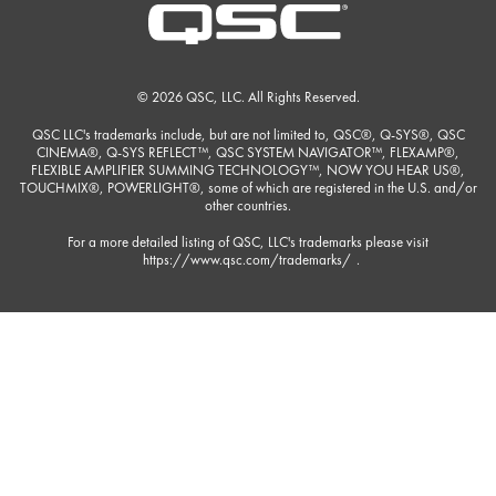
© 2026 QSC, LLC. All Rights Reserved.
QSC LLC's trademarks include, but are not limited to, QSC®, Q-SYS®, QSC
CINEMA®, Q-SYS REFLECT™, QSC SYSTEM NAVIGATOR™, FLEXAMP®,
FLEXIBLE AMPLIFIER SUMMING TECHNOLOGY™, NOW YOU HEAR US®,
TOUCHMIX®, POWERLIGHT®, some of which are registered in the U.S. and/or
other countries.
For a more detailed listing of QSC, LLC's trademarks please visit
https://www.qsc.com/trademarks/
.