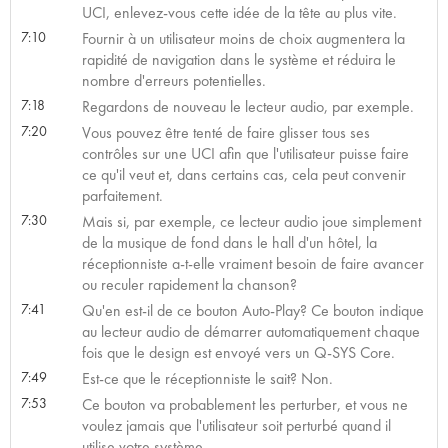
UCI, enlevez-vous cette idée de la tête au plus vite.
7:10
Fournir à un utilisateur moins de choix augmentera la
rapidité de navigation dans le système et réduira le
nombre d'erreurs potentielles.
7:18
Regardons de nouveau le lecteur audio, par exemple.
7:20
Vous pouvez être tenté de faire glisser tous ses
contrôles sur une UCI afin que l'utilisateur puisse faire
ce qu'il veut et, dans certains cas, cela peut convenir
parfaitement.
7:30
Mais si, par exemple, ce lecteur audio joue simplement
de la musique de fond dans le hall d'un hôtel, la
réceptionniste a-t-elle vraiment besoin de faire avancer
ou reculer rapidement la chanson?
7:41
Qu'en est-il de ce bouton Auto-Play? Ce bouton indique
au lecteur audio de démarrer automatiquement chaque
fois que le design est envoyé vers un Q-SYS Core.
7:49
Est-ce que le réceptionniste le sait? Non.
7:53
Ce bouton va probablement les perturber, et vous ne
voulez jamais que l'utilisateur soit perturbé quand il
utilise votre système.