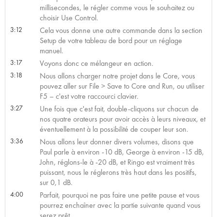
millisecondes, le régler comme vous le souhaitez ou
choisir Use Control.
3:12
Cela vous donne une autre commande dans la section
Setup de votre tableau de bord pour un réglage
manuel.
3:17
Voyons donc ce mélangeur en action.
3:18
Nous allons charger notre projet dans le Core, vous
pouvez aller sur File > Save to Core and Run, ou utiliser
F5 – c'est votre raccourci clavier.
3:27
Une fois que c'est fait, double-cliquons sur chacun de
nos quatre orateurs pour avoir accès à leurs niveaux, et
éventuellement à la possibilité de couper leur son.
3:36
Nous allons leur donner divers volumes, disons que
Paul parle à environ -10 dB, George à environ -15 dB,
John, réglons-le à -20 dB, et Ringo est vraiment très
puissant, nous le réglerons très haut dans les positifs,
sur 0,1 dB.
4:00
Parfait, pourquoi ne pas faire une petite pause et vous
pourrez enchaîner avec la partie suivante quand vous
serez prêt.