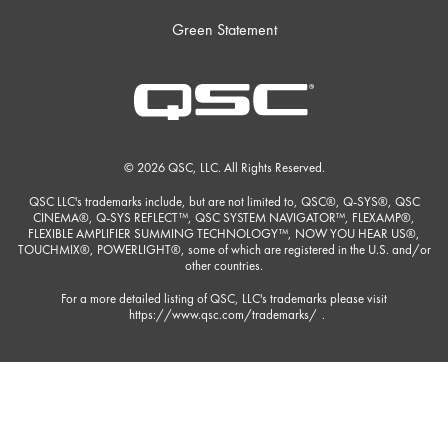
Green Statement
© 2026 QSC, LLC. All Rights Reserved.
QSC LLC's trademarks include, but are not limited to, QSC®, Q-SYS®, QSC
CINEMA®, Q-SYS REFLECT™, QSC SYSTEM NAVIGATOR™, FLEXAMP®,
FLEXIBLE AMPLIFIER SUMMING TECHNOLOGY™, NOW YOU HEAR US®,
TOUCHMIX®, POWERLIGHT®, some of which are registered in the U.S. and/or
other countries.
For a more detailed listing of QSC, LLC's trademarks please visit
https://www.qsc.com/trademarks/
.