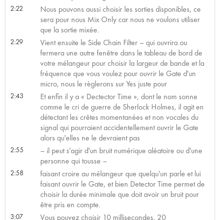
2:22
Nous pouvons aussi choisir les sorties disponibles, ce
sera pour nous Mix Only car nous ne voulons utiliser
que la sortie mixée.
2:29
Vient ensuite le Side Chain Filter – qui ouvrira ou
fermera une autre fenêtre dans le tableau de bord de
votre mélangeur pour choisir la largeur de bande et la
fréquence que vous voulez pour ouvrir le Gate d'un
micro, nous le règlerons sur Yes juste pour
2:43
Et enfin il y a « Dectector Time », dont le nom sonne
comme le cri de guerre de Sherlock Holmes, il agit en
détectant les crêtes momentanées et non vocales du
signal qui pourraient accidentellement ouvrir le Gate
alors qu'elles ne le devraient pas
2:55
– il peut s'agir d'un bruit numérique aléatoire ou d'une
personne qui tousse –
2:58
faisant croire au mélangeur que quelqu'un parle et lui
faisant ouvrir le Gate, et bien Detector Time permet de
choisir la durée minimale que doit avoir un bruit pour
être pris en compte.
3:07
Vous pouvez choisir 10 millisecondes, 20