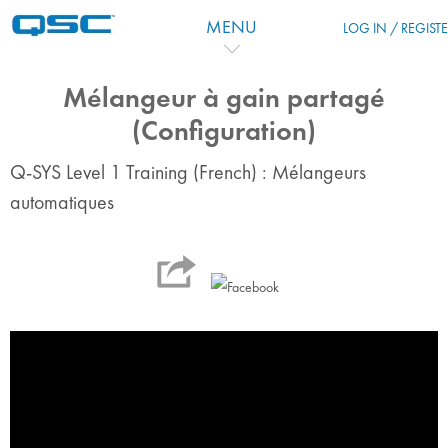
Skip to main content
MENU
LOG IN / REGIST
Mélangeur à gain partagé
(Configuration)
Q-SYS Level 1 Training (French) : Mélangeurs
automatiques