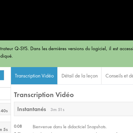
rateur Q-SYS. Dans les dernières versions du logiciel, il est accessi
ndiqué.
Transcription Vidéo
Détail de la leçon
Conseils et dé
Transcription Vidéo
Instantanés
3m 51s
 40s
0:08
Bienvenue dans le didacticiel Snapshots.
m 5s