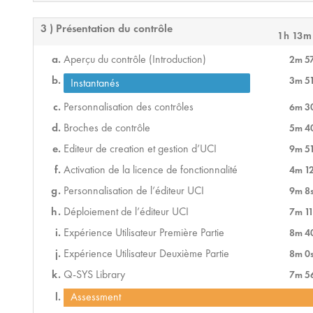
3 ) Présentation du contrôle
1h 13m
Aperçu du contrôle (Introduction)
2m 5
3m 5
Instantanés
Personnalisation des contrôles
6m 3
Broches de contrôle
5m 4
Editeur de creation et gestion d’UCI
9m 5
Activation de la licence de fonctionnalité
4m 1
Personnalisation de l’éditeur UCI
9m 8
Déploiement de l’éditeur UCI
7m 11
Expérience Utilisateur Première Partie
8m 4
Expérience Utilisateur Deuxième Partie
8m 0
Q-SYS Library
7m 5
Assessment