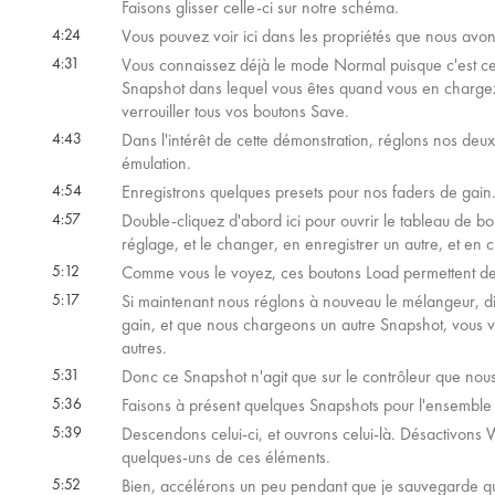
Faisons glisser celle-ci sur notre schéma.
4:24
Vous pouvez voir ici dans les propriétés que nous avo
4:31
Vous connaissez déjà le mode Normal puisque c'est ce
Snapshot dans lequel vous êtes quand vous en chargez
verrouiller tous vos boutons Save.
4:43
Dans l'intérêt de cette démonstration, réglons nos de
émulation.
4:54
Enregistrons quelques presets pour nos faders de gain
4:57
Double-cliquez d'abord ici pour ouvrir le tableau de bor
réglage, et le changer, en enregistrer un autre, et en
5:12
Comme vous le voyez, ces boutons Load permettent de 
5:17
Si maintenant nous réglons à nouveau le mélangeur, d
gain, et que nous chargeons un autre Snapshot, vous v
autres.
5:31
Donc ce Snapshot n'agit que sur le contrôleur que nous a
5:36
Faisons à présent quelques Snapshots pour l'ensemble
5:39
Descendons celui-ci, et ouvrons celui-là. Désactivons W
quelques-uns de ces éléments.
5:52
Bien, accélérons un peu pendant que je sauvegarde qu