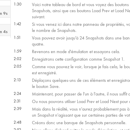
1:30
Voici notre tableau de bord et vous voyez des bouton
Snapshots, ainsi que ces boutons Load Prev et Load N
m 9s
suivant.
1:42
Si vous venez ici dans notre panneau de propriétés, v
le nombre de Snapshots.
m 4s
1:51
Vous pouvez avoir jusqu'à 24 Snapshots dans une banqu
quatre.
 32s
1:59
Revenons en mode d'émulation et essayons cela.
2:02
Enregistrons cette configuration comme Snapshot 1.
2:05
Comme vous pouvez le voir, lorsque je fais cela, le b
 46s
est enregistré.
2:13
Déplaçons quelques-uns de ces éléments et enregistrons
le bouton Save.
 48s
2:24
Maintenant, pour passer de l'un à l'autre, il nous suffit
2:31
Ou nous pouvons utiliser Load Prev et Load Next pour al
 53s
2:39
Mais dans la réalité, vous n'aurez probablement pas à 
un Snapshot n'agissant que sur certaines parties de vot
2:48
Créons donc une banque de Snapshots personnelle.
2:52