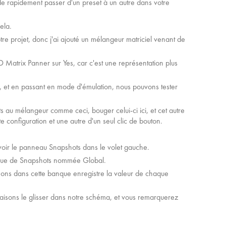
e rapidement passer d'un preset à un autre dans votre
ela.
 projet, donc j'ai ajouté un mélangeur matriciel venant de
D Matrix Panner sur Yes, car c'est une représentation plus
, et en passant en mode d'émulation, nous pouvons tester
au mélangeur comme ceci, bouger celui-ci ici, et cet autre
e configuration et une autre d'un seul clic de bouton.
 voir le panneau Snapshots dans le volet gauche.
nque de Snapshots nommée Global.
éons dans cette banque enregistre la valeur de chaque
aisons le glisser dans notre schéma, et vous remarquerez