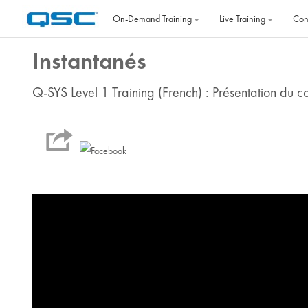
Skip to main content
On‐Demand Training
Live Training
Con
Instantanés
Q-SYS Level 1 Training (French) : Présentation du co