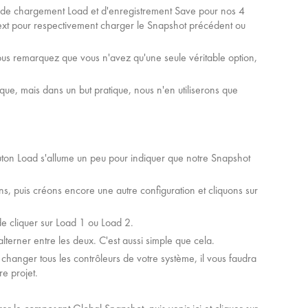
s de chargement Load et d'enregistrement Save pour nos 4
ext pour respectivement charger le Snapshot précédent ou
ous remarquez que vous n'avez qu'une seule véritable option,
e, mais dans un but pratique, nous n'en utiliserons que
outon Load s'allume un peu pour indiquer que notre Snapshot
, puis créons encore une autre configuration et cliquons sur
 de cliquer sur Load 1 ou Load 2.
terner entre les deux. C'est aussi simple que cela.
changer tous les contrôleurs de votre système, il vous faudra
re projet.