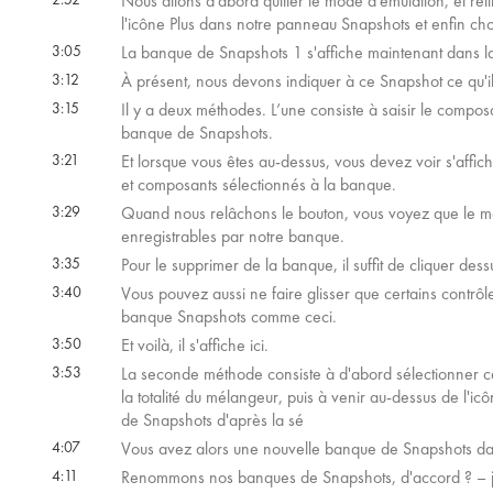
Nous allons d’abord quitter le mode d'émulation, et reti
l'icône Plus dans notre panneau Snapshots et enfin ch
3:05
La banque de Snapshots 1 s'affiche maintenant dans la 
3:12
À présent, nous devons indiquer à ce Snapshot ce qu'il 
3:15
Il y a deux méthodes. L’une consiste à saisir le compos
banque de Snapshots.
3:21
Et lorsque vous êtes au-dessus, vous devez voir s'affiche
et composants sélectionnés à la banque.
3:29
Quand nous relâchons le bouton, vous voyez que le mé
enregistrables par notre banque.
3:35
Pour le supprimer de la banque, il suffit de cliquer des
3:40
Vous pouvez aussi ne faire glisser que certains contrôle
banque Snapshots comme ceci.
3:50
Et voilà, il s'affiche ici.
3:53
La seconde méthode consiste à d'abord sélectionner c
la totalité du mélangeur, puis à venir au-dessus de l'i
de Snapshots d'après la sé
4:07
Vous avez alors une nouvelle banque de Snapshots da
4:11
Renommons nos banques de Snapshots, d'accord ? – je v