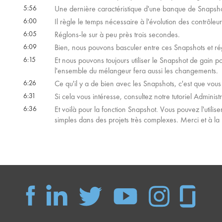
5:56
Une dernière caractéristique d'une banque de Snapsho
6:00
Il règle le temps nécessaire à l'évolution des contrôleu
6:05
Réglons-le sur à peu près trois secondes.
6:09
Bien, nous pouvons basculer entre ces Snapshots et régl
6:15
Et nous pouvons toujours utiliser le Snapshot de gain 
l'ensemble du mélangeur fera aussi les changements.
6:26
Ce qu'il y a de bien avec les Snapshots, c'est que vou
6:31
Si cela vous intéresse, consultez notre tutoriel Administr
6:36
Et voilà pour la fonction Snapshot. Vous pouvez l'utilis
simples dans des projets très complexes. Merci et à la 