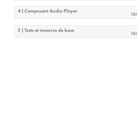
4 ) Composant Audio Player
13
5 ) Tests et mesures de base
15
6 ) Mélangeurs automatiques
24m
7 ) Conférence avec le Core 110f
20m
8 ) Déploiement de la téléphonie
21m
9 ) Conception par défaut et examen final
15m