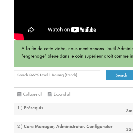
À la fin de cette vidéo, nous mentionnons l'outil Administ
"engrenage" bleue dans le coin supérieur droit comme i
Collapse all
Expand all
1 ) Prérequis
3m
2 ) Core Manager, Administrator, Configurator
35