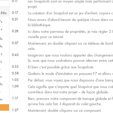
0:11
Les Snapshots sont un moyen simple mais performant d
projet.
 56s
0:17
La création d'un Snapshot est un jeu d'enfant, voyons c
0:21
Nous avons d'abord besoin de quelque chose dans notre
7s
la bibliothèque.
1s
0:28
Ici dans notre panneau de propriétés, je vais régler 2-
visuelle pour ce tutoriel.
0s
0:37
Maintenant, en double-cliquant sur ce tableau de bord
0s
cela.
1s
0:43
Imaginons que nous voulons apporter des changements 
là, mais que nous souhaitons pouvoir alterner entre cett
2s
0:55
Et bien c'est possible grâce aux Snapshots.
s
0:58
Quittons le mode d'émulation en pressant F7 et allons
s
1:05
Par défaut, vous voyez que nous disposons d'une ba
0s
1:09
Cela signifie que n'importe quel Snapshot que nous cr
s
contrôleur dans tout notre projet – de façon globale.
1:17
Bien, prenons notre composant de banque globale et f
6s
qu'une fois cela fait, il disparaît du volet gauche.
1:27
Maintenant, double-cliquons sur ce composant.