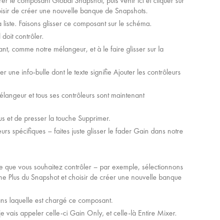
rer le composant Global Snapshot, puis venir ici et cliquer sur
oisir de créer une nouvelle banque de Snapshots.
liste. Faisons glisser ce composant sur le schéma.
doit contrôler.
ant, comme notre mélangeur, et à le faire glisser sur la
r une info-bulle dont le texte signifie Ajouter les contrôleurs
langeur et tous ses contrôleurs sont maintenant
sus et de presser la touche Supprimer.
urs spécifiques – faites juste glisser le fader Gain dans notre
e que vous souhaitez contrôler – par exemple, sélectionnons
cône Plus du Snapshot et choisir de créer une nouvelle banque
ns laquelle est chargé ce composant.
ais appeler celle-ci Gain Only, et celle-là Entire Mixer.