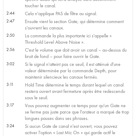
toucher le canal.
2:44
Cela n'applique PAS de filtre au signal.
2:47
Ensuite vient la section Gate, qui détermine comment
s'ouvrent les canaux.
2:50
La commande la plus importante ici s'appelle «
Threshold Level Above Noise ».
2:56
C'est le volume que doit avoir un canal – au-dessus du
bruit de fond – pour faire ouvrir le Gate.
3:02
Si le signal n'atteint pas ce seuil, il est atténué d'une
valeur déterminée par la commande Depth, pour
maintenir silencieux les canaux fermés.
3:11
Hold Time détermine le temps durant lequel un canal
restera ouvert avant fermeture après être redescendu
sous le seuil.
3:17
Vous pouvez augmenter ce temps pour qu'un Gate ne
se ferme pas juste parce que l'orateur a marqué de trop
longues pauses dans ses phrases.
3:24
Si aucun Gate de canal n'est ouvert, vous pouvez
activer l'option « Last Mic On » qui garde actif le