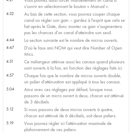
Vous pouvez aussi forcer manuellement un canal à
s'ouvrir en sélectionnant le bouton « Manual ».
4:32
Au bas de cette section, vous pouvez couper chaque
canal ou régler son gain – gardez à l'esprit que cela se
fait après le Gate, donc monter ce gain n'augmentera
pas les chances d’un canal d'atteindre son seuil.
4:44
La section suivante est le nombre de micros ouverts.
4:47
D'où le faux ami NOM qui veut dire Number of Open
Mics.
4:51
Ce mélangeur atténue aussi les canaux quand plusieurs
sont ouverts à la fois, en fonction des réglages faits ici.
4:57
Chaque fois que le nombre de micros ouverts double,
un palier d'atténuation est appliqué à tous les canaux.
5:04
Ainsi avec ces réglages par défaut, lorsque nous
passons de un micro ouvert à deux, chacun est atténué
de 3 décibels.
5:12
Si nous passons de deux micros ouverts à quatre,
chacun est atténué de 6 décibels, soit deux paliers.
5:19
Vous pouvez régler ici l'atténuation maximale de
plafonnement de ces paliers.