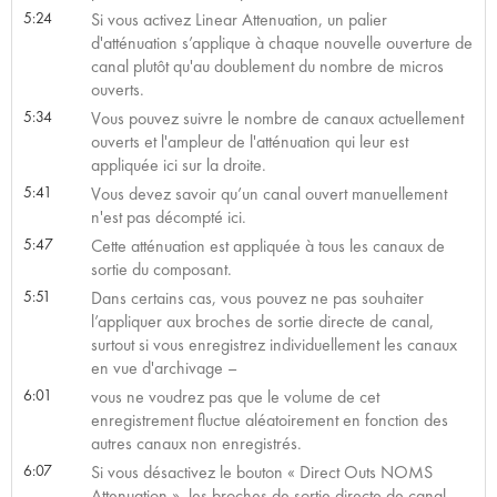
5:24
Si vous activez Linear Attenuation, un palier
d'atténuation s’applique à chaque nouvelle ouverture de
canal plutôt qu'au doublement du nombre de micros
ouverts.
5:34
Vous pouvez suivre le nombre de canaux actuellement
ouverts et l'ampleur de l'atténuation qui leur est
appliquée ici sur la droite.
5:41
Vous devez savoir qu’un canal ouvert manuellement
n'est pas décompté ici.
5:47
Cette atténuation est appliquée à tous les canaux de
sortie du composant.
5:51
Dans certains cas, vous pouvez ne pas souhaiter
l’appliquer aux broches de sortie directe de canal,
surtout si vous enregistrez individuellement les canaux
en vue d'archivage –
6:01
vous ne voudrez pas que le volume de cet
enregistrement fluctue aléatoirement en fonction des
autres canaux non enregistrés.
6:07
Si vous désactivez le bouton « Direct Outs NOMS
Attenuation », les broches de sortie directe de canal