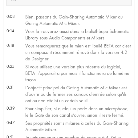
0:08
Bien, passons du Gain-Sharing Automatic Mixer au
Gating Automatic Mic Mixer.
0:14
Vous le trouverez aussi dans la bibliothèque Schematic
Library sous Audio Components et Mixers.
0:18
Vous remarquerez que le mien est libellé BETA car c'est
un composant récemment rénové dans la version 4.2
de Designer.
0:25
Si vous utilisez une version plus récente du logiciel,
BETA n’apparaîtra pas mais il fonctionnera de la même
façon.
0:31
L'objectif principal du Gating Automatic Mic Mixer est
d'ouvrir ou de fermer ses canaux d'entrée selon qu'ils
ont ou non atteint un certain seuil.
0:39
Pour simplifier, si quelqu'un parle dans un microphone,
le le Gate de son canal s’ouvre, sinon il reste fermé.
0:47
Ses propriétés sont similaires à celles du Gain-Sharing
Automatic Mixer.
0:51
Je vais ramener son nombre de canaux à 4, j'ai la