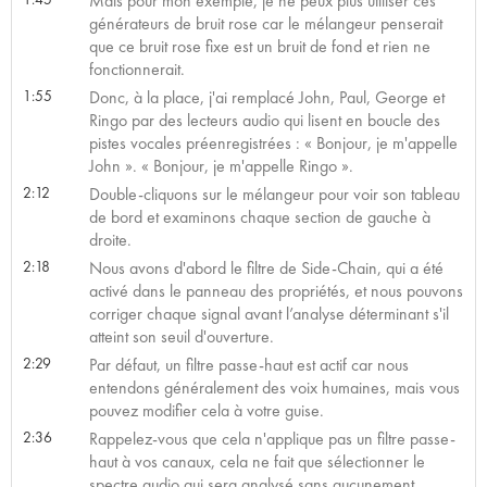
Mais pour mon exemple, je ne peux plus utiliser ces
générateurs de bruit rose car le mélangeur penserait
que ce bruit rose fixe est un bruit de fond et rien ne
fonctionnerait.
1:55
Donc, à la place, j'ai remplacé John, Paul, George et
Ringo par des lecteurs audio qui lisent en boucle des
pistes vocales préenregistrées : « Bonjour, je m'appelle
John ». « Bonjour, je m'appelle Ringo ».
2:12
Double-cliquons sur le mélangeur pour voir son tableau
de bord et examinons chaque section de gauche à
droite.
2:18
Nous avons d'abord le filtre de Side-Chain, qui a été
activé dans le panneau des propriétés, et nous pouvons
corriger chaque signal avant l’analyse déterminant s'il
atteint son seuil d'ouverture.
2:29
Par défaut, un filtre passe-haut est actif car nous
entendons généralement des voix humaines, mais vous
pouvez modifier cela à votre guise.
2:36
Rappelez-vous que cela n'applique pas un filtre passe-
haut à vos canaux, cela ne fait que sélectionner le
spectre audio qui sera analysé sans aucunement