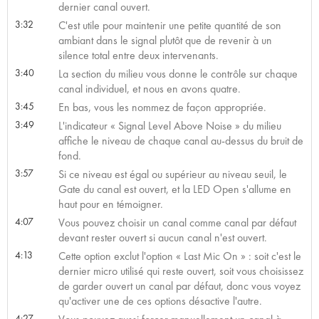
dernier canal ouvert.
3:32
C'est utile pour maintenir une petite quantité de son
ambiant dans le signal plutôt que de revenir à un
silence total entre deux intervenants.
3:40
La section du milieu vous donne le contrôle sur chaque
canal individuel, et nous en avons quatre.
3:45
En bas, vous les nommez de façon appropriée.
3:49
L'indicateur « Signal Level Above Noise » du milieu
affiche le niveau de chaque canal au-dessus du bruit de
fond.
3:57
Si ce niveau est égal ou supérieur au niveau seuil, le
Gate du canal est ouvert, et la LED Open s'allume en
haut pour en témoigner.
4:07
Vous pouvez choisir un canal comme canal par défaut
devant rester ouvert si aucun canal n'est ouvert.
4:13
Cette option exclut l'option « Last Mic On » : soit c'est le
dernier micro utilisé qui reste ouvert, soit vous choisissez
de garder ouvert un canal par défaut, donc vous voyez
qu'activer une de ces options désactive l'autre.
4:27