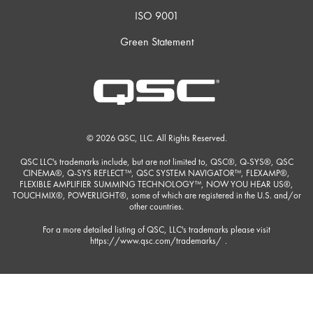
ISO 9001
Green Statement
© 2026 QSC, LLC. All Rights Reserved.
QSC LLC's trademarks include, but are not limited to, QSC®, Q-SYS®, QSC
CINEMA®, Q-SYS REFLECT™, QSC SYSTEM NAVIGATOR™, FLEXAMP®,
FLEXIBLE AMPLIFIER SUMMING TECHNOLOGY™, NOW YOU HEAR US®,
TOUCHMIX®, POWERLIGHT®, some of which are registered in the U.S. and/or
other countries.
For a more detailed listing of QSC, LLC's trademarks please visit
https://www.qsc.com/trademarks/
.