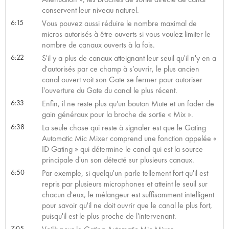
conservent leur niveau naturel.
6:15
Vous pouvez aussi réduire le nombre maximal de
micros autorisés à être ouverts si vous voulez limiter le
nombre de canaux ouverts à la fois.
6:22
S'il y a plus de canaux atteignant leur seuil qu'il n'y en a
d'autorisés par ce champ à s’ouvrir, le plus ancien
canal ouvert voit son Gate se fermer pour autoriser
l'ouverture du Gate du canal le plus récent.
6:33
Enfin, il ne reste plus qu'un bouton Mute et un fader de
gain généraux pour la broche de sortie « Mix ».
6:38
La seule chose qui reste à signaler est que le Gating
Automatic Mic Mixer comprend une fonction appelée «
ID Gating » qui détermine le canal qui est la source
principale d'un son détecté sur plusieurs canaux.
6:50
Par exemple, si quelqu'un parle tellement fort qu'il est
repris par plusieurs microphones et atteint le seuil sur
chacun d'eux, le mélangeur est suffisamment intelligent
pour savoir qu'il ne doit ouvrir que le canal le plus fort,
puisqu'il est le plus proche de l'intervenant.
7:05