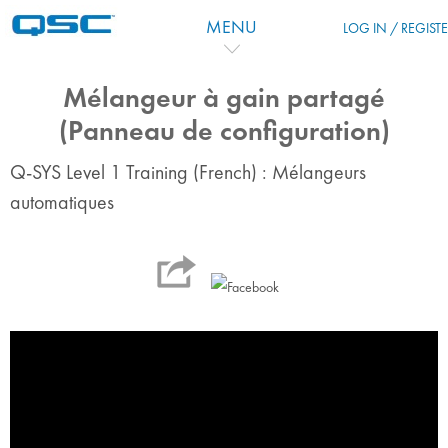
Skip to main content
MENU
LOG IN / REGIST
Mélangeur à gain partagé
(Panneau de configuration)
Q-SYS Level 1 Training (French) : Mélangeurs
automatiques