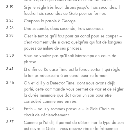
3:19
Si je le règle très haut, disons jusqu'à trois secondes, il
faudra trois secondes au Gate pour se fermer.
3:25
Coupons la parole à George.
3:26
Une seconde, deux seconde, trois secondes.
3:29
C'est le temps qu'il faut pour au canal pour se couper –
c'est vraiment utile si avez quelqu'un qui fait de longues
pauses au milieu de ses phrases.
3:38
Vous ne voulez pas qu'il soit interrompu en cours de
phrase.
3:41
Et enfin ce Release Time est le fondu sortant, qui règle
le temps nécessaire à un canal pour se fermer.
3:46
Oh et ici il y a Detector Time, dont nous avons déjà
parlé, cette commande vous permet de voir et de régler
la durée minimale que doit avoir un son pour être
considéré comme une entrée.
3:54
Enfin – nous y sommes presque – le Side Chain ou
circuit de déclenchement.
3:57
Comme je l'ai dit, il permet de déterminer le type de son
qui ouvre le Gate – vous pouvez régler la fréquence