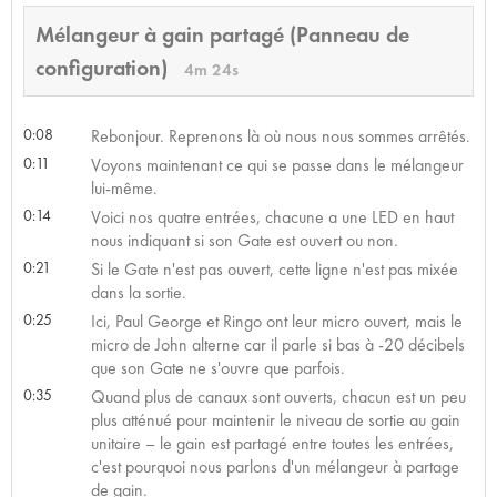
Mélangeur à gain partagé (Panneau de
configuration)
4m 24s
0:08
Rebonjour. Reprenons là où nous nous sommes arrêtés.
0:11
Voyons maintenant ce qui se passe dans le mélangeur
lui-même.
0:14
Voici nos quatre entrées, chacune a une LED en haut
nous indiquant si son Gate est ouvert ou non.
0:21
Si le Gate n'est pas ouvert, cette ligne n'est pas mixée
dans la sortie.
0:25
Ici, Paul George et Ringo ont leur micro ouvert, mais le
micro de John alterne car il parle si bas à -20 décibels
que son Gate ne s'ouvre que parfois.
0:35
Quand plus de canaux sont ouverts, chacun est un peu
plus atténué pour maintenir le niveau de sortie au gain
unitaire – le gain est partagé entre toutes les entrées,
c'est pourquoi nous parlons d'un mélangeur à partage
de gain.