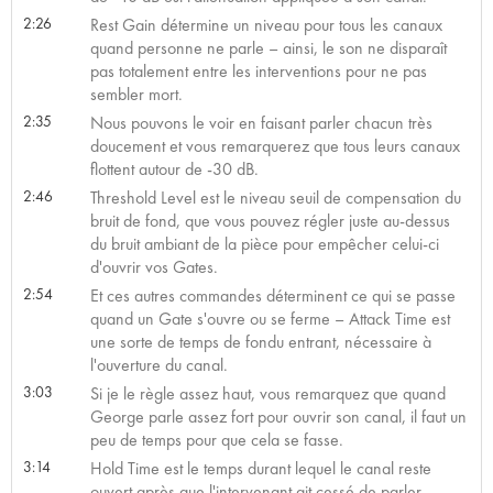
2:26
Rest Gain détermine un niveau pour tous les canaux
quand personne ne parle – ainsi, le son ne disparaît
pas totalement entre les interventions pour ne pas
sembler mort.
2:35
Nous pouvons le voir en faisant parler chacun très
doucement et vous remarquerez que tous leurs canaux
flottent autour de -30 dB.
2:46
Threshold Level est le niveau seuil de compensation du
bruit de fond, que vous pouvez régler juste au-dessus
du bruit ambiant de la pièce pour empêcher celui-ci
d'ouvrir vos Gates.
2:54
Et ces autres commandes déterminent ce qui se passe
quand un Gate s'ouvre ou se ferme – Attack Time est
une sorte de temps de fondu entrant, nécessaire à
l'ouverture du canal.
3:03
Si je le règle assez haut, vous remarquez que quand
George parle assez fort pour ouvrir son canal, il faut un
peu de temps pour que cela se fasse.
3:14
Hold Time est le temps durant lequel le canal reste
ouvert après que l'intervenant ait cessé de parler.