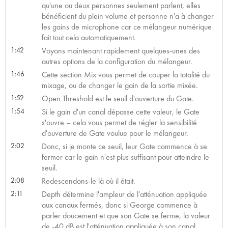
qu'une ou deux personnes seulement parlent, elles
bénéficient du plein volume et personne n'a à changer
les gains de microphone car ce mélangeur numérique
fait tout cela automatiquement.
1:42
Voyons maintenant rapidement quelques-unes des
autres options de la configuration du mélangeur.
1:46
Cette section Mix vous permet de couper la totalité du
mixage, ou de changer le gain de la sortie mixée.
1:52
Open Threshold est le seuil d'ouverture du Gate.
1:54
Si le gain d'un canal dépasse cette valeur, le Gate
s'ouvre – cela vous permet de régler la sensibilité
d'ouverture de Gate voulue pour le mélangeur.
2:02
Donc, si je monte ce seuil, leur Gate commence à se
fermer car le gain n'est plus suffisant pour atteindre le
seuil.
2:08
Redescendons-le là où il était.
2:11
Depth détermine l'ampleur de l'atténuation appliquée
aux canaux fermés, donc si George commence à
parler doucement et que son Gate se ferme, la valeur
de -40 dB est l'atténuation appliquée à son canal.