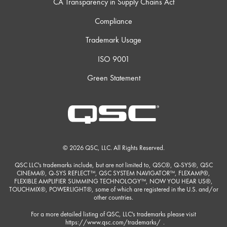
CA Transparency in Supply Chains Act
Compliance
Trademark Usage
ISO 9001
Green Statement
© 2026 QSC, LLC. All Rights Reserved.
QSC LLC's trademarks include, but are not limited to, QSC®, Q-SYS®, QSC
CINEMA®, Q-SYS REFLECT™, QSC SYSTEM NAVIGATOR™, FLEXAMP®,
FLEXIBLE AMPLIFIER SUMMING TECHNOLOGY™, NOW YOU HEAR US®,
TOUCHMIX®, POWERLIGHT®, some of which are registered in the U.S. and/or
other countries.
For a more detailed listing of QSC, LLC's trademarks please visit
https://www.qsc.com/trademarks/
.