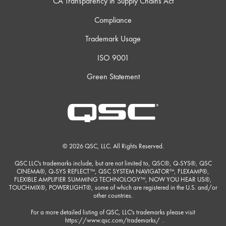
CA Transparency in Supply Chains Act
Compliance
Trademark Usage
ISO 9001
Green Statement
© 2026 QSC, LLC. All Rights Reserved.
QSC LLC's trademarks include, but are not limited to, QSC®, Q-SYS®, QSC
CINEMA®, Q-SYS REFLECT™, QSC SYSTEM NAVIGATOR™, FLEXAMP®,
FLEXIBLE AMPLIFIER SUMMING TECHNOLOGY™, NOW YOU HEAR US®,
TOUCHMIX®, POWERLIGHT®, some of which are registered in the U.S. and/or
other countries.
For a more detailed listing of QSC, LLC's trademarks please visit
https://www.qsc.com/trademarks/
.