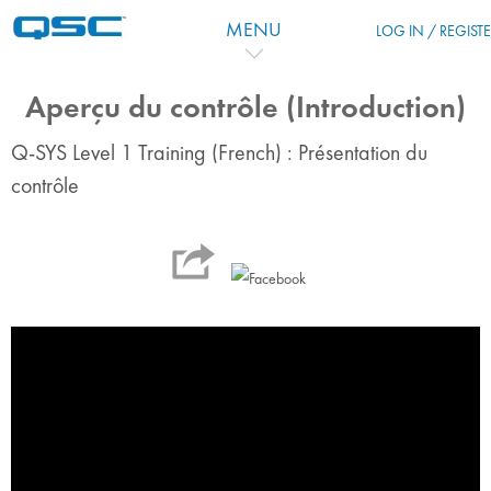
Skip to main content
MENU
LOG IN / REGIST
Aperçu du contrôle (Introduction)
Q-SYS Level 1 Training (French) : Présentation du
contrôle