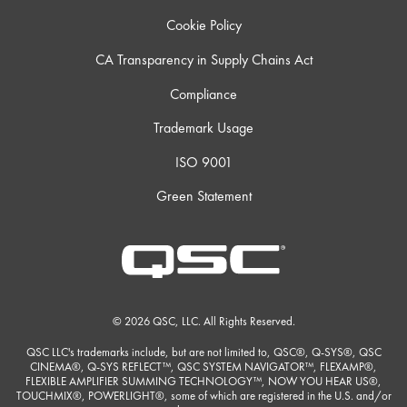
Cookie Policy
CA Transparency in Supply Chains Act
Compliance
Trademark Usage
ISO 9001
Green Statement
© 2026 QSC, LLC. All Rights Reserved.
QSC LLC's trademarks include, but are not limited to, QSC®, Q-SYS®, QSC
CINEMA®, Q-SYS REFLECT™, QSC SYSTEM NAVIGATOR™, FLEXAMP®,
FLEXIBLE AMPLIFIER SUMMING TECHNOLOGY™, NOW YOU HEAR US®,
TOUCHMIX®, POWERLIGHT®, some of which are registered in the U.S. and/or