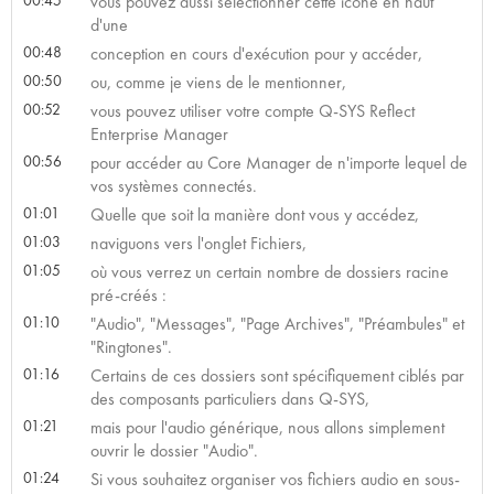
vous pouvez aussi sélectionner cette icône en haut
d'une
00:48
conception en cours d'exécution pour y accéder,
00:50
ou, comme je viens de le mentionner,
00:52
vous pouvez utiliser votre compte Q-SYS Reflect
Enterprise Manager
00:56
pour accéder au Core Manager de n'importe lequel de
vos systèmes connectés.
01:01
Quelle que soit la manière dont vous y accédez,
01:03
naviguons vers l'onglet Fichiers,
01:05
où vous verrez un certain nombre de dossiers racine
pré-créés :
01:10
"Audio", "Messages", "Page Archives", "Préambules" et
"Ringtones".
01:16
Certains de ces dossiers sont spécifiquement ciblés par
des composants particuliers dans Q-SYS,
01:21
mais pour l'audio générique, nous allons simplement
ouvrir le dossier "Audio".
01:24
Si vous souhaitez organiser vos fichiers audio en sous-