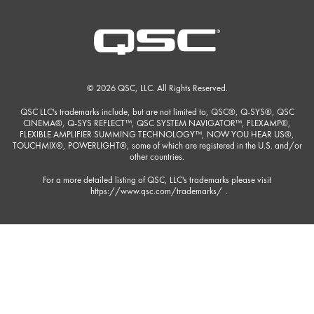
© 2026 QSC, LLC. All Rights Reserved.
QSC LLC's trademarks include, but are not limited to, QSC®, Q-SYS®, QSC
CINEMA®, Q-SYS REFLECT™, QSC SYSTEM NAVIGATOR™, FLEXAMP®,
FLEXIBLE AMPLIFIER SUMMING TECHNOLOGY™, NOW YOU HEAR US®,
TOUCHMIX®, POWERLIGHT®, some of which are registered in the U.S. and/or
other countries.
For a more detailed listing of QSC, LLC's trademarks please visit
https://www.qsc.com/trademarks/
.