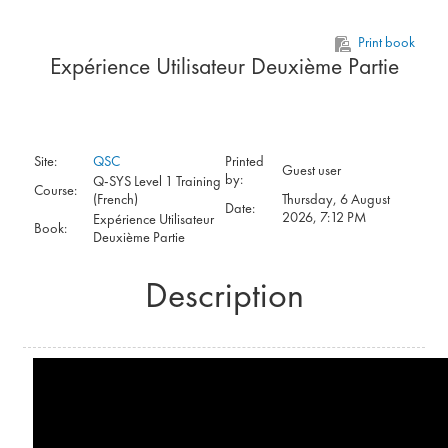
Skip to main content
Print book
Expérience Utilisateur Deuxième Partie
Site:
QSC
Printed
Guest user
by:
Q-SYS Level 1 Training
Course:
(French)
Thursday, 6 August
Date:
2026, 7:12 PM
Expérience Utilisateur
Book:
Deuxième Partie
Description