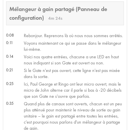
Mélangeur à gain partagé (Panneau de
configuration)
4m 24s
0:08
Rebonjour. Reprenons là où nous nous sommes arrêtés.
0:11
Voyons maintenant ce qui se passe dans le mélangeur
lui-même.
0:14
Voici nos quatre entrées, chacune a une LED en haut
nous indiquant si son Gate est ouvert ou non.
0:21
Si le Gate n'est pas ouvert, cette ligne n'est pas mixée
dans la sortie.
0:25
Ici, Paul George et Ringo ont leur micro ouvert, mais le
micro de John alterne car il parle si bas à -20 décibels
que son Gate ne s'ouvre que parfois.
0:35
Quand plus de canaux sont ouverts, chacun est un peu
plus atténué pour maintenir le niveau de sortie au gain
unitaire – le gain est partagé entre toutes les entrées,
c'est pourquoi nous parlons d'un mélangeur à partage
de gain.