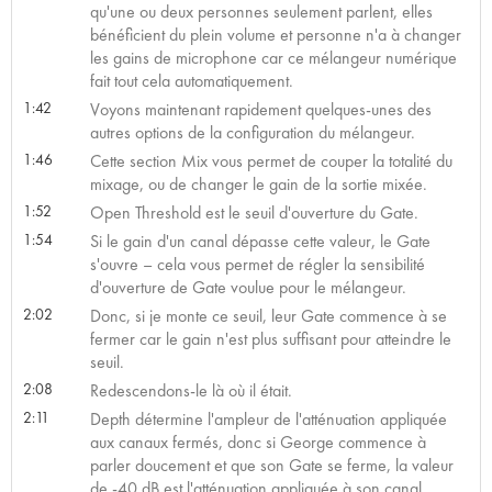
qu'une ou deux personnes seulement parlent, elles
bénéficient du plein volume et personne n'a à changer
les gains de microphone car ce mélangeur numérique
fait tout cela automatiquement.
1:42
Voyons maintenant rapidement quelques-unes des
autres options de la configuration du mélangeur.
1:46
Cette section Mix vous permet de couper la totalité du
mixage, ou de changer le gain de la sortie mixée.
1:52
Open Threshold est le seuil d'ouverture du Gate.
1:54
Si le gain d'un canal dépasse cette valeur, le Gate
s'ouvre – cela vous permet de régler la sensibilité
d'ouverture de Gate voulue pour le mélangeur.
2:02
Donc, si je monte ce seuil, leur Gate commence à se
fermer car le gain n'est plus suffisant pour atteindre le
seuil.
2:08
Redescendons-le là où il était.
2:11
Depth détermine l'ampleur de l'atténuation appliquée
aux canaux fermés, donc si George commence à
parler doucement et que son Gate se ferme, la valeur
de -40 dB est l'atténuation appliquée à son canal.