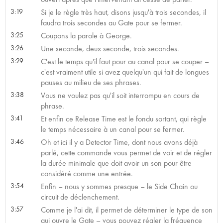
3:19
Si je le règle très haut, disons jusqu'à trois secondes, il
faudra trois secondes au Gate pour se fermer.
3:25
Coupons la parole à George.
3:26
Une seconde, deux seconde, trois secondes.
3:29
C'est le temps qu'il faut pour au canal pour se couper –
c'est vraiment utile si avez quelqu'un qui fait de longues
pauses au milieu de ses phrases.
3:38
Vous ne voulez pas qu'il soit interrompu en cours de
phrase.
3:41
Et enfin ce Release Time est le fondu sortant, qui règle
le temps nécessaire à un canal pour se fermer.
3:46
Oh et ici il y a Detector Time, dont nous avons déjà
parlé, cette commande vous permet de voir et de régler
la durée minimale que doit avoir un son pour être
considéré comme une entrée.
3:54
Enfin – nous y sommes presque – le Side Chain ou
circuit de déclenchement.
3:57
Comme je l'ai dit, il permet de déterminer le type de son
qui ouvre le Gate – vous pouvez régler la fréquence