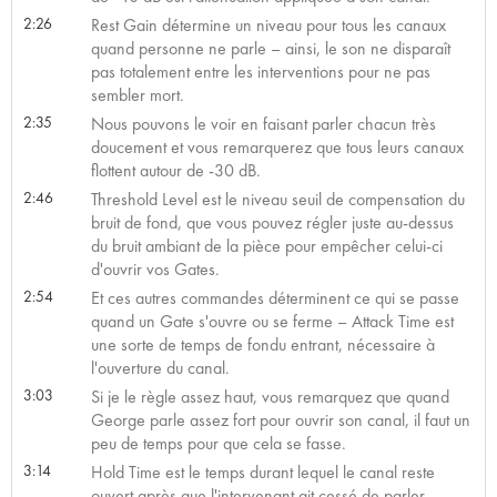
2:26
Rest Gain détermine un niveau pour tous les canaux
quand personne ne parle – ainsi, le son ne disparaît
pas totalement entre les interventions pour ne pas
sembler mort.
2:35
Nous pouvons le voir en faisant parler chacun très
doucement et vous remarquerez que tous leurs canaux
flottent autour de -30 dB.
2:46
Threshold Level est le niveau seuil de compensation du
bruit de fond, que vous pouvez régler juste au-dessus
du bruit ambiant de la pièce pour empêcher celui-ci
d'ouvrir vos Gates.
2:54
Et ces autres commandes déterminent ce qui se passe
quand un Gate s'ouvre ou se ferme – Attack Time est
une sorte de temps de fondu entrant, nécessaire à
l'ouverture du canal.
3:03
Si je le règle assez haut, vous remarquez que quand
George parle assez fort pour ouvrir son canal, il faut un
peu de temps pour que cela se fasse.
3:14
Hold Time est le temps durant lequel le canal reste
ouvert après que l'intervenant ait cessé de parler.