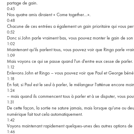
partage de gain.
0:45
Nos quatre amis diraient « Come together…».
0:48
Chacune de ces entrées a également un gain prioritaire qui vous per
0:52
Donc si John parle vraiment bas, vous pouvez monter le gain de son 
1:02
Maintenant qu'ils parlent tous, vous pouvez voir que Ringo parle vraime
1:09
Mais voyons ce qui se passe quand l'un d'entre eux cesse de parler.
1:12
Enlevons John et Ringo – vous pouvez voir que Paul et George bénéf
1:18
En fait, si Paul est le seul à parler, le mélangeur l'atténue encore moi
1:24
– mais quand ils commencent tous à parler et à se disputer, vous pou
1:31
De cette façon, la sortie ne sature jamais, mais lorsque qu'une ou 
numérique fait tout cela automatiquement.
1:42
Voyons maintenant rapidement quelques-unes des autres options de l
1:46