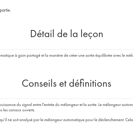
partie.
Détail de la leçon
e à gain partagé et la manière de créer une sortie équilibrée avec le mélan
Conseils et définitions
puissance du signal entre l'entrée du mélangeur et la sortie. Le mélangeur aut
us les canaux ouverts.
t qu'il ne soit analysé par le mélangeur automatique pour le déclenchement. Cela 