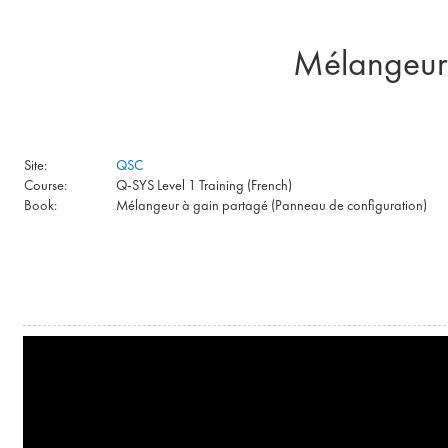
Skip to main content
Mélangeur 
Site:
QSC
Course:
Q-SYS Level 1 Training (French)
Book:
Mélangeur à gain partagé (Panneau de configuration)