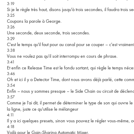
3:19
Si je le règle très haut, disons jusqu'à trois secondes, il faudra trois
3:25
Coupons la parole à George.
3:26
Une seconde, deux seconde, trois secondes.
3:29
C'est le temps qu'il faut pour au canal pour se couper – c'est vraiment
3:38
Vous ne voulez pas qu'il soit interrompu en cours de phrase.
3:41
Et enfin ce Release Time est le fondu sortant, qui règle le temps néc
3:46
Oh et ici il y a Detector Time, dont nous avons déjà parlé, cette c
3:54
Enfin – nous y sommes presque – le Side Chain ou circuit de décle
3:57
Comme je l'ai dit, il permet de déterminer le type de son qui ouvre l
la ligne, juste ce qu'utilise le mélangeur
4:11
Il y a ici quelques presets, sinon vous pouvez le régler vous-même, ou
4:18
Voilà pour le Gain-Sharing Automatic Mixer.