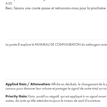
4:20
Bien, faisons une courte pause et retrouvons-nous pour la prochaine 
La partie B explore le PANNEAU DE CONFIGURATION du mélangeur automatiqu
Applied Gain / Attenuation:
Affiché en décibels, le changement de la 
canaux pour diminuer leur volume et partager le signal de sortie total sur to
Priority Gain:
Gain, positif ou négatif, qui est appliqué à un signal avan
autres, de sorte qu'elle atteindra toujours le niveau de seuil d'ouverture.