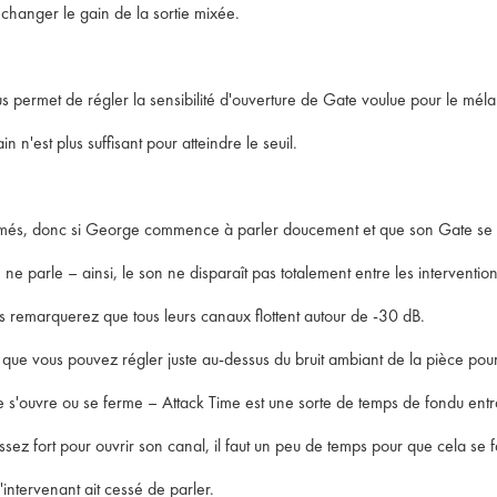
 changer le gain de la sortie mixée.
us permet de régler la sensibilité d'ouverture de Gate voulue pour le mél
n'est plus suffisant pour atteindre le seuil.
rmés, donc si George commence à parler doucement et que son Gate se fer
 parle – ainsi, le son ne disparaît pas totalement entre les interventio
s remarquerez que tous leurs canaux flottent autour de -30 dB.
 que vous pouvez régler juste au-dessus du bruit ambiant de la pièce pou
'ouvre ou se ferme – Attack Time est une sorte de temps de fondu entran
ez fort pour ouvrir son canal, il faut un peu de temps pour que cela se f
'intervenant ait cessé de parler.