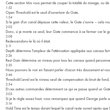
Cette section Mix vous permet de couper la totalité du mixage, ou de
1:52
Open Threshold est le seuil d'ouverture du Gate.
1:54
Si le gain d'un canal dépasse cette valeur, le Gate s'ouvre – cela vo
2:02
Donc, si je monte ce seuil, leur Gate commence à se fermer car le gain 
2:08
Redescendons-le là où il était.
2:11
Depth détermine l'ampleur de l'atténuation appliquée aux canaux fe
2:26
Rest Gain détermine un niveau pour tous les canaux quand personne ne
2:35
Nous pouvons le voir en faisant parler chacun très doucement et vou
2:46
Threshold Level est le niveau seuil de compensation du bruit de fond,
2:54
Et ces autres commandes déterminent ce qui se passe quand un Gate s
3:03
Si je le règle assez haut, vous remarquez que quand George parle ass
3:14
Hold Time est le temps durant lequel le canal reste ouvert après que l