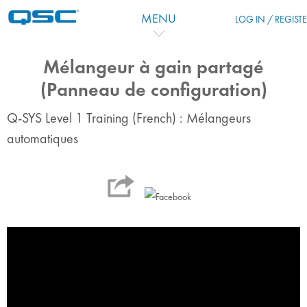
Vai al contenuto principale
MENU
LOG IN / REGIST
Mélangeur à gain partagé
(Panneau de configuration)
Q-SYS Level 1 Training (French) : Mélangeurs
automatiques