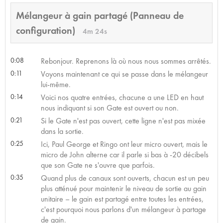
Mélangeur à gain partagé (Panneau de
configuration)
4m 24s
0:08
Rebonjour. Reprenons là où nous nous sommes arrêtés.
0:11
Voyons maintenant ce qui se passe dans le mélangeur
lui-même.
0:14
Voici nos quatre entrées, chacune a une LED en haut
nous indiquant si son Gate est ouvert ou non.
0:21
Si le Gate n'est pas ouvert, cette ligne n'est pas mixée
dans la sortie.
0:25
Ici, Paul George et Ringo ont leur micro ouvert, mais le
micro de John alterne car il parle si bas à -20 décibels
que son Gate ne s'ouvre que parfois.
0:35
Quand plus de canaux sont ouverts, chacun est un peu
plus atténué pour maintenir le niveau de sortie au gain
unitaire – le gain est partagé entre toutes les entrées,
c'est pourquoi nous parlons d'un mélangeur à partage
de gain.