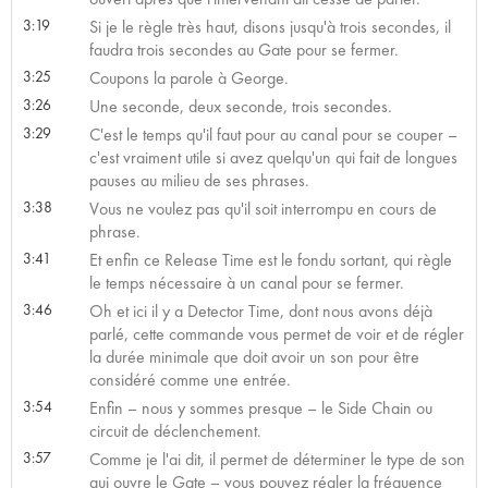
3:19
Si je le règle très haut, disons jusqu'à trois secondes, il
faudra trois secondes au Gate pour se fermer.
3:25
Coupons la parole à George.
3:26
Une seconde, deux seconde, trois secondes.
3:29
C'est le temps qu'il faut pour au canal pour se couper –
c'est vraiment utile si avez quelqu'un qui fait de longues
pauses au milieu de ses phrases.
3:38
Vous ne voulez pas qu'il soit interrompu en cours de
phrase.
3:41
Et enfin ce Release Time est le fondu sortant, qui règle
le temps nécessaire à un canal pour se fermer.
3:46
Oh et ici il y a Detector Time, dont nous avons déjà
parlé, cette commande vous permet de voir et de régler
la durée minimale que doit avoir un son pour être
considéré comme une entrée.
3:54
Enfin – nous y sommes presque – le Side Chain ou
circuit de déclenchement.
3:57
Comme je l'ai dit, il permet de déterminer le type de son
qui ouvre le Gate – vous pouvez régler la fréquence