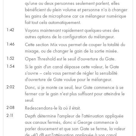
qu'une ou deux personnes seulement parlent, elles
bénéficient du plein volume et personne n'a à changer
les gains de microphone car ce mélangeur numérique
fait tout cela automatiquement.
1:42
Voyons maintenant rapidement quelques-unes des
autres options de la configuration du mélangeur.
1:46
Cette section Mix vous permet de couper la totalité du
mixage, ou de changer le gain de la sortie mixée.
1:52
Open Threshold est le seuil d'ouverture du Gate.
1:54
Si le gain d'un canal dépasse cette valeur, le Gate
s'ouvre – cela vous permet de régler la sensibilité
d'ouverture de Gate voulue pour le mélangeur.
2:02
Donc, si je monte ce seuil, leur Gate commence à se
fermer car le gain n'est plus suffisant pour atteindre le
seuil.
2:08
Redescendons-le là où il était.
2:11
Depth détermine l'ampleur de l'atténuation appliquée
aux canaux fermés, donc si George commence à
parler doucement et que son Gate se ferme, la valeur
de -40 dB est l'atténuation appliquée à son canal.