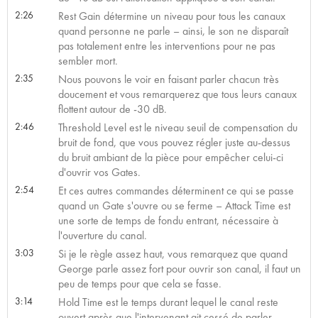
2:26
Rest Gain détermine un niveau pour tous les canaux
quand personne ne parle – ainsi, le son ne disparaît
pas totalement entre les interventions pour ne pas
sembler mort.
2:35
Nous pouvons le voir en faisant parler chacun très
doucement et vous remarquerez que tous leurs canaux
flottent autour de -30 dB.
2:46
Threshold Level est le niveau seuil de compensation du
bruit de fond, que vous pouvez régler juste au-dessus
du bruit ambiant de la pièce pour empêcher celui-ci
d'ouvrir vos Gates.
2:54
Et ces autres commandes déterminent ce qui se passe
quand un Gate s'ouvre ou se ferme – Attack Time est
une sorte de temps de fondu entrant, nécessaire à
l'ouverture du canal.
3:03
Si je le règle assez haut, vous remarquez que quand
George parle assez fort pour ouvrir son canal, il faut un
peu de temps pour que cela se fasse.
3:14
Hold Time est le temps durant lequel le canal reste
ouvert après que l'intervenant ait cessé de parler.