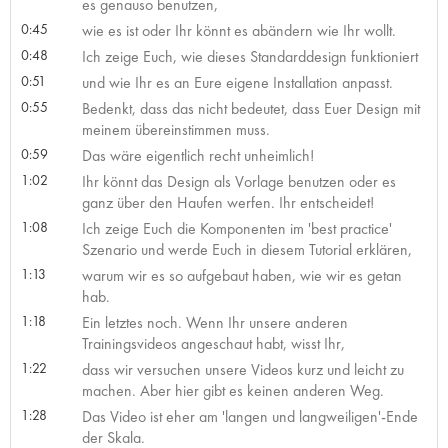
es genauso benutzen,
0:45
wie es ist oder Ihr könnt es abändern wie Ihr wollt.
0:48
Ich zeige Euch, wie dieses Standarddesign funktioniert
0:51
und wie Ihr es an Eure eigene Installation anpasst.
0:55
Bedenkt, dass das nicht bedeutet, dass Euer Design mit
meinem übereinstimmen muss.
0:59
Das wäre eigentlich recht unheimlich!
1:02
Ihr könnt das Design als Vorlage benutzen oder es
ganz über den Haufen werfen. Ihr entscheidet!
1:08
Ich zeige Euch die Komponenten im 'best practice'
Szenario und werde Euch in diesem Tutorial erklären,
1:13
warum wir es so aufgebaut haben, wie wir es getan
hab.
1:18
Ein letztes noch. Wenn Ihr unsere anderen
Trainingsvideos angeschaut habt, wisst Ihr,
1:22
dass wir versuchen unsere Videos kurz und leicht zu
machen. Aber hier gibt es keinen anderen Weg.
1:28
Das Video ist eher am 'langen und langweiligen'-Ende
der Skala.