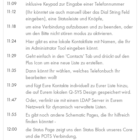
11:09
inklusive Keypad zur Eingabe einer Telefonnummer
11:12
(Ihr könntet sie auch manuell über das Dial String Feld
eingeben), eine Statusleiste und Knöpfe,
11:18
um eine Verbindung aufzubauen und zu beenden, oder
um den Bitte nicht stören modus zu aktivieren.
11:24
Hier gibt es eine lokale Kontaktliste mit Namen, die Ihr
im Administrator Tool eingeben könnt.
11:29
Geht einfach in den 'Contacts' Tab und drückt auf den
Plus Icon um eine neue Liste zu erstellen.
11:35
Dann könnt Ihr wählen, welches Telefonbuch Ihr
bearbeiten wollt
11:39
und fügt Eure Kontakte individuell zu Eurer Liste hinzu,
die auf Eurem lokalen Q-SYS Design gespeichert wird.
11:47
Oder, verlinkt sie mit einem LDAP Server in Eurem
Netzwerk für dynamisch verwaltete Listen.
11:55
Es gibt noch andere Schematic Pages, die Ihr hilfreich
finden könntet -
12:00
die Status Page zeigt uns den Status Block unseres Core
und die POTS Verbindung,