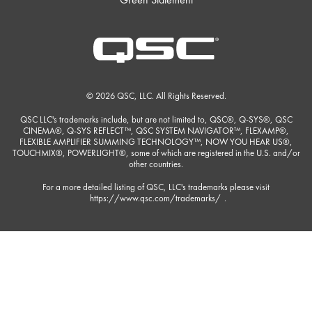
© 2026 QSC, LLC. All Rights Reserved.
QSC LLC's trademarks include, but are not limited to, QSC®, Q-SYS®, QSC
CINEMA®, Q-SYS REFLECT™, QSC SYSTEM NAVIGATOR™, FLEXAMP®,
FLEXIBLE AMPLIFIER SUMMING TECHNOLOGY™, NOW YOU HEAR US®,
TOUCHMIX®, POWERLIGHT®, some of which are registered in the U.S. and/or
other countries.
For a more detailed listing of QSC, LLC's trademarks please visit
https://www.qsc.com/trademarks/
.