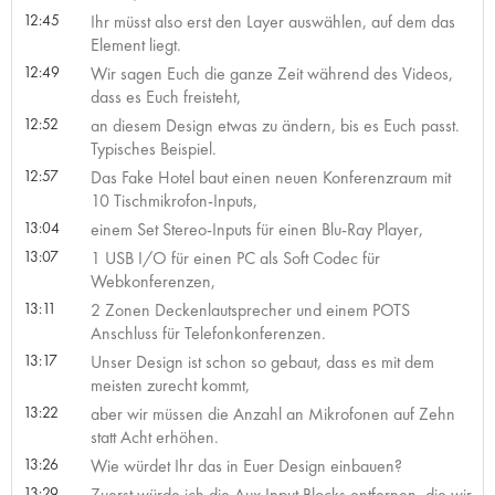
12:45
Ihr müsst also erst den Layer auswählen, auf dem das
Element liegt.
12:49
Wir sagen Euch die ganze Zeit während des Videos,
dass es Euch freisteht,
12:52
an diesem Design etwas zu ändern, bis es Euch passt.
Typisches Beispiel.
12:57
Das Fake Hotel baut einen neuen Konferenzraum mit
10 Tischmikrofon-Inputs,
13:04
einem Set Stereo-Inputs für einen Blu-Ray Player,
13:07
1 USB I/O für einen PC als Soft Codec für
Webkonferenzen,
13:11
2 Zonen Deckenlautsprecher und einem POTS
Anschluss für Telefonkonferenzen.
13:17
Unser Design ist schon so gebaut, dass es mit dem
meisten zurecht kommt,
13:22
aber wir müssen die Anzahl an Mikrofonen auf Zehn
statt Acht erhöhen.
13:26
Wie würdet Ihr das in Euer Design einbauen?
13:29
Zuerst würde ich die Aux Input Blocks entfernen, die wir