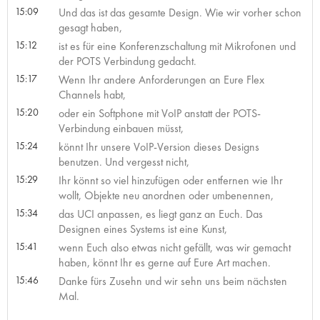
15:09
Und das ist das gesamte Design. Wie wir vorher schon
gesagt haben,
15:12
ist es für eine Konferenzschaltung mit Mikrofonen und
der POTS Verbindung gedacht.
15:17
Wenn Ihr andere Anforderungen an Eure Flex
Channels habt,
15:20
oder ein Softphone mit VoIP anstatt der POTS-
Verbindung einbauen müsst,
15:24
könnt Ihr unsere VoIP-Version dieses Designs
benutzen. Und vergesst nicht,
15:29
Ihr könnt so viel hinzufügen oder entfernen wie Ihr
wollt, Objekte neu anordnen oder umbenennen,
15:34
das UCI anpassen, es liegt ganz an Euch. Das
Designen eines Systems ist eine Kunst,
15:41
wenn Euch also etwas nicht gefällt, was wir gemacht
haben, könnt Ihr es gerne auf Eure Art machen.
15:46
Danke fürs Zusehn und wir sehn uns beim nächsten
Mal.