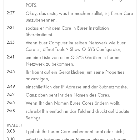
POTS.
2:27
Okay, das erste, was Ihr machen solltet, ist, Euren Core
umzubenennen,
2:31
sodass er mit dem Core in Eurer Installation
übereinstimmt.
2:35
Wenn Euer Computer im selben Netzwerk wie Euer
Core ist, öffnet Tools > Show Q-SYS Configurator,
2:41
um eine Liste von allen Q-SYS Geräten in Eurem
Netzwerk zu bekommen.
2:45
Ihr könnt auf ein Gerät klicken, um seine Properties
anzuzeigen,
2:49
einschließlich der IP Adresse und der Subnetzmaske.
2:52
Ganz oben seht Ihr den Namen des Cores.
2:55
Wenn Ihr den Namen Eures Cores ändern wollt,
2:58
schreibt Ihn einfach in das Feld und drückt auf Update
Settings.
#VALUE!
3:08
Egal ob Ihr Euren Core umbenannt habt oder nicht,
3:10
müsst Ihr trotzdem seinen Namen wissen, um Eurem