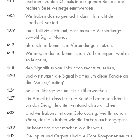
4:01
und dann zu den Outputs in der grünen Box auf der
rechten Seite weitergeleitet werden.
4:05
Wir haben das so gemacht, damit Ihr nicht den
Überblick verliert.
4:09
Euch fällt vielleicht auf, dass manche Verbindungen
sowohl Signal Names
4:12
als auch herkömmliche Verbindungen nutzen.
4:15
Wir mögen die herkömmlichen Verbindungen, weil es
so leicht ist,
4:18
den Signalfluss von links nach rechts zu sehen,
4:20
und wir nutzen die Signal Names um diese Kanäle an
die 'Meters/Testing'-
4:24
Seite zu übergeben um sie zu überwachen.
4:27
Ein Vorteil ist, dass Ihr Eure Kanäle benennen könnt,
um das Design leichter verständlich zu amchen.
4:33
Und wir habens mit dem Colorcoding, wie Ihr sehen
könnt, deshalb haben wie die Farben auch angepasst.
4:39
Ihr könnt das aber machen wie Ihr wollt.
4:42
Die Inputs und Outputs sind alle Core Komponenten aus