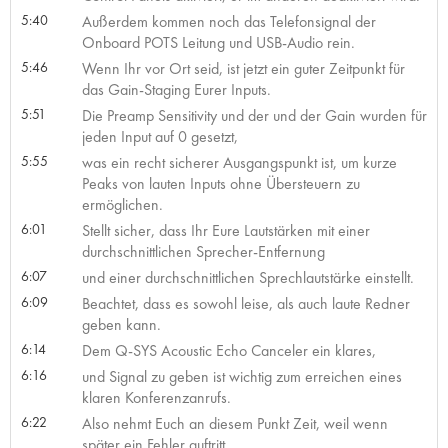
5:40
Außerdem kommen noch das Telefonsignal der
Onboard POTS Leitung und USB-Audio rein.
5:46
Wenn Ihr vor Ort seid, ist jetzt ein guter Zeitpunkt für
das Gain-Staging Eurer Inputs.
5:51
Die Preamp Sensitivity und der und der Gain wurden für
jeden Input auf 0 gesetzt,
5:55
was ein recht sicherer Ausgangspunkt ist, um kurze
Peaks von lauten Inputs ohne Übersteuern zu
ermöglichen.
6:01
Stellt sicher, dass Ihr Eure Lautstärken mit einer
durchschnittlichen Sprecher-Entfernung
6:07
und einer durchschnittlichen Sprechlautstärke einstellt.
6:09
Beachtet, dass es sowohl leise, als auch laute Redner
geben kann.
6:14
Dem Q-SYS Acoustic Echo Canceler ein klares,
6:16
und Signal zu geben ist wichtig zum erreichen eines
klaren Konferenzanrufs.
6:22
Also nehmt Euch an diesem Punkt Zeit, weil wenn
später ein Fehler auftritt,