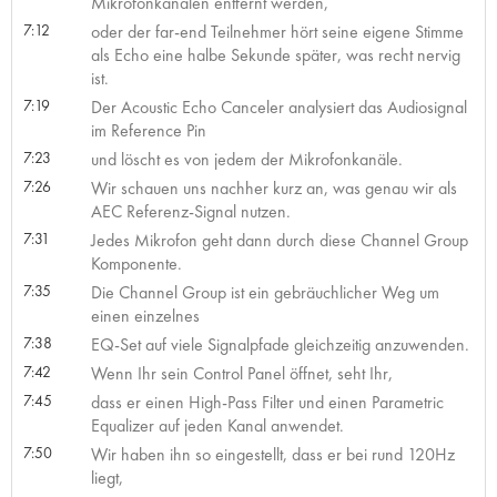
Mikrofonkanälen entfernt werden,
7:12
oder der far-end Teilnehmer hört seine eigene Stimme
als Echo eine halbe Sekunde später, was recht nervig
ist.
7:19
Der Acoustic Echo Canceler analysiert das Audiosignal
im Reference Pin
7:23
und löscht es von jedem der Mikrofonkanäle.
7:26
Wir schauen uns nachher kurz an, was genau wir als
AEC Referenz-Signal nutzen.
7:31
Jedes Mikrofon geht dann durch diese Channel Group
Komponente.
7:35
Die Channel Group ist ein gebräuchlicher Weg um
einen einzelnes
7:38
EQ-Set auf viele Signalpfade gleichzeitig anzuwenden.
7:42
Wenn Ihr sein Control Panel öffnet, seht Ihr,
7:45
dass er einen High-Pass Filter und einen Parametric
Equalizer auf jeden Kanal anwendet.
7:50
Wir haben ihn so eingestellt, dass er bei rund 120Hz
liegt,