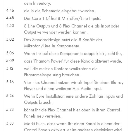
dem Inventory,
4:46
die in die Schematic eingebaut wurden.
4:48
Der Core 110f hat 8 Mikrofon/Line Inputs,
4:53
8 Line Outputs und 8 Flex Channel die als Input oder
Output verwendet werden können.
5:02
Das Standarddesign nutzt alle 8 Kanäle der
Mikrofon/Line In Komponente.
5:06
Wenn Ihr auf diese Komponente doppelklickt, seht Ihr,
5:09
dass 'Phantom Power' für diese Kanäla aktiviert wurde,
5:12
weil die meisten Konferenzmikrofone die
Phantomeinspeisung brauchen.
5:16
Vier Flex Channel nutzen wir als Input für einen Blu-ray
Player und einen weiteren Aux Audio Input.
5:24
Wenn Eure Installation eine andere Zahl an Inputs und
Outputs braucht,
5:28
könnt Ihr die Flex Channel hier oben in ihren Control
Panels neu verteilen.
5:33
Merkt Euch, dass wenn Ihr einen Kanal in einem der
Control Panels aktiviert, er im anderen deaktiviert wird.