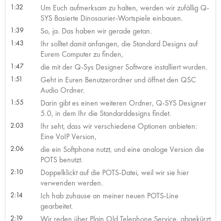
1:32
Um Euch aufmerksam zu halten, werden wir zufällig Q-
SYS Basierte Dinosaurier-Wortspiele einbauen.
1:39
So, ja. Das haben wir gerade getan.
1:43
Ihr solltet damit anfangen, die Standard Designs auf
Eurem Computer zu finden,
1:47
die mit der Q-Sys Designer Software installiert wurden.
1:51
Geht in Euren Benutzerordner und öffnet den QSC
Audio Ordner.
1:55
Darin gibt es einen weiteren Ordner, Q-SYS Designer
5.0, in dem Ihr die Standarddesigns findet.
2:03
Ihr seht, dass wir verschiedene Optionen anbieten:
Eine VoIP Version,
2:06
die ein Softphone nutzt, und eine analoge Version die
POTS benutzt.
2:10
Doppelklickt auf die POTS-Datei, weil wir sie hier
verwenden werden.
2:14
Ich hab zuhause an meiner neuen POTS-Line
gearbeitet.
2:19
Wir reden über Plain Old Telephone Service, abgekürzt