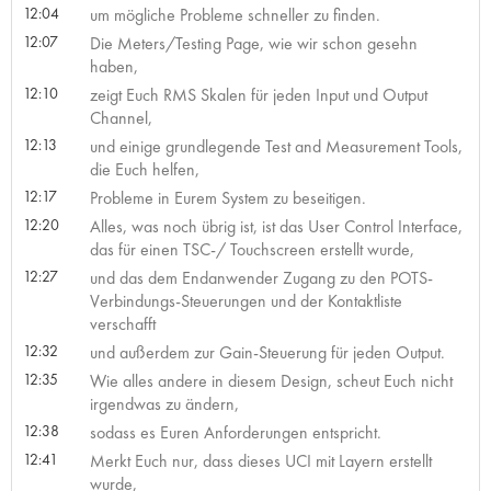
12:04
um mögliche Probleme schneller zu finden.
12:07
Die Meters/Testing Page, wie wir schon gesehn
haben,
12:10
zeigt Euch RMS Skalen für jeden Input und Output
Channel,
12:13
und einige grundlegende Test and Measurement Tools,
die Euch helfen,
12:17
Probleme in Eurem System zu beseitigen.
12:20
Alles, was noch übrig ist, ist das User Control Interface,
das für einen TSC-/ Touchscreen erstellt wurde,
12:27
und das dem Endanwender Zugang zu den POTS-
Verbindungs-Steuerungen und der Kontaktliste
verschafft
12:32
und außerdem zur Gain-Steuerung für jeden Output.
12:35
Wie alles andere in diesem Design, scheut Euch nicht
irgendwas zu ändern,
12:38
sodass es Euren Anforderungen entspricht.
12:41
Merkt Euch nur, dass dieses UCI mit Layern erstellt
wurde,