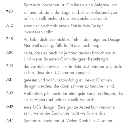
System zu bedienen ist. Gib ihnen eine Aufgabe und
7:06
schaue, ob sie in der Lage sind, diese selbständig zu
erfüllen. Falls nicht, ist das ein Zeichen, dass du
7:12
eventuell nochmals etwas Zeit in dein Design
investieren sollst.
7:15
Verliebe dich also nicht zu früh in dein eigenes Design.
Nur weil es dir gefällt, heißt das noch lange
7:20
nicht, dass es auch für jemand anders brauchbar ist.
Und wenn du einen Grafikdesigner beauftragst,
7:25
der zusätzlich etwas Flair in dein UCI bringen soll, stelle
sicher, dass dein UCI vorher komplett
7:31
getestet und voll funktionsfähig ist, bevor Grafiken
designt werden, die dann schwer zu tauschen sind.
7:37
Hoffentlich gibt euch das eine gute Basis an Dingen, die
ihr im Hinterkopf behalten sollt, wenn ihr
7:42
eure UCIs designt. Eure ganze Arbeit kann umsonst
sein, wenn der Endkunde nicht weiß, wie das
7:47
System zu bedienen ist. Vielen Dank fürs Zusehen!