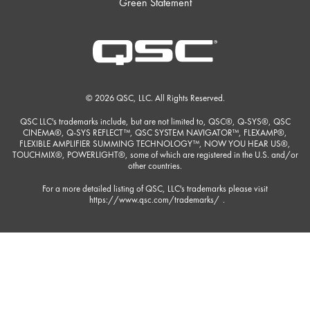
Green Statement
© 2026 QSC, LLC. All Rights Reserved.
QSC LLC's trademarks include, but are not limited to, QSC®, Q-SYS®, QSC
CINEMA®, Q-SYS REFLECT™, QSC SYSTEM NAVIGATOR™, FLEXAMP®,
FLEXIBLE AMPLIFIER SUMMING TECHNOLOGY™, NOW YOU HEAR US®,
TOUCHMIX®, POWERLIGHT®, some of which are registered in the U.S. and/or
other countries.
For a more detailed listing of QSC, LLC's trademarks please visit
https://www.qsc.com/trademarks/
.