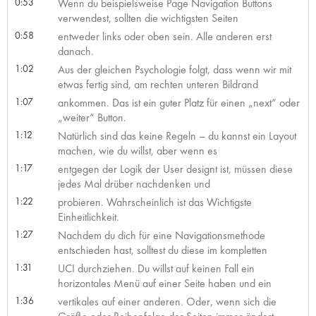
0:53
Wenn du beispielsweise Page Navigation Buttons
verwendest, sollten die wichtigsten Seiten
0:58
entweder links oder oben sein. Alle anderen erst
danach.
1:02
Aus der gleichen Psychologie folgt, dass wenn wir mit
etwas fertig sind, am rechten unteren Bildrand
1:07
ankommen. Das ist ein guter Platz für einen „next“ oder
„weiter“ Button.
1:12
Natürlich sind das keine Regeln – du kannst ein Layout
machen, wie du willst, aber wenn es
1:17
entgegen der Logik der User designt ist, müssen diese
jedes Mal drüber nachdenken und
1:22
probieren. Wahrscheinlich ist das Wichtigste
Einheitlichkeit.
1:27
Nachdem du dich für eine Navigationsmethode
entschieden hast, solltest du diese im kompletten
1:31
UCI durchziehen. Du willst auf keinen Fall ein
horizontales Menü auf einer Seite haben und ein
1:36
vertikales auf einer anderen. Oder, wenn sich die