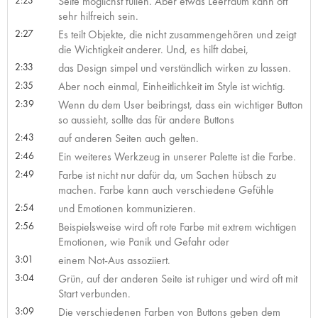
Seite möglichst füllen. Aber etwas Leerraum kann oft
sehr hilfreich sein.
2:27
Es teilt Objekte, die nicht zusammengehören und zeigt
die Wichtigkeit anderer. Und, es hilft dabei,
2:33
das Design simpel und verständlich wirken zu lassen.
2:35
Aber noch einmal, Einheitlichkeit im Style ist wichtig.
2:39
Wenn du dem User beibringst, dass ein wichtiger Button
so aussieht, sollte das für andere Buttons
2:43
auf anderen Seiten auch gelten.
2:46
Ein weiteres Werkzeug in unserer Palette ist die Farbe.
2:49
Farbe ist nicht nur dafür da, um Sachen hübsch zu
machen. Farbe kann auch verschiedene Gefühle
2:54
und Emotionen kommunizieren.
2:56
Beispielsweise wird oft rote Farbe mit extrem wichtigen
Emotionen, wie Panik und Gefahr oder
3:01
einem Not-Aus assoziiert.
3:04
Grün, auf der anderen Seite ist ruhiger und wird oft mit
Start verbunden.
3:09
Die verschiedenen Farben von Buttons geben dem