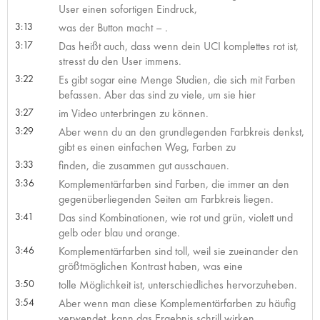
User einen sofortigen Eindruck,
3:13
was der Button macht – .
3:17
Das heißt auch, dass wenn dein UCI komplettes rot ist,
stresst du den User immens.
3:22
Es gibt sogar eine Menge Studien, die sich mit Farben
befassen. Aber das sind zu viele, um sie hier
3:27
im Video unterbringen zu können.
3:29
Aber wenn du an den grundlegenden Farbkreis denkst,
gibt es einen einfachen Weg, Farben zu
3:33
finden, die zusammen gut ausschauen.
3:36
Komplementärfarben sind Farben, die immer an den
gegenüberliegenden Seiten am Farbkreis liegen.
3:41
Das sind Kombinationen, wie rot und grün, violett und
gelb oder blau und orange.
3:46
Komplementärfarben sind toll, weil sie zueinander den
größtmöglichen Kontrast haben, was eine
3:50
tolle Möglichkeit ist, unterschiedliches hervorzuheben.
3:54
Aber wenn man diese Komplementärfarben zu häufig
verwendet, kann das Ergebnis schrill wirken