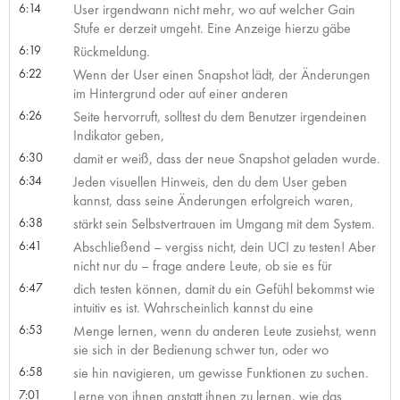
6:14
User irgendwann nicht mehr, wo auf welcher Gain
Stufe er derzeit umgeht. Eine Anzeige hierzu gäbe
6:19
Rückmeldung.
6:22
Wenn der User einen Snapshot lädt, der Änderungen
im Hintergrund oder auf einer anderen
6:26
Seite hervorruft, solltest du dem Benutzer irgendeinen
Indikator geben,
6:30
damit er weiß, dass der neue Snapshot geladen wurde.
6:34
Jeden visuellen Hinweis, den du dem User geben
kannst, dass seine Änderungen erfolgreich waren,
6:38
stärkt sein Selbstvertrauen im Umgang mit dem System.
6:41
Abschließend – vergiss nicht, dein UCI zu testen! Aber
nicht nur du – frage andere Leute, ob sie es für
6:47
dich testen können, damit du ein Gefühl bekommst wie
intuitiv es ist. Wahrscheinlich kannst du eine
6:53
Menge lernen, wenn du anderen Leute zusiehst, wenn
sie sich in der Bedienung schwer tun, oder wo
6:58
sie hin navigieren, um gewisse Funktionen zu suchen.
7:01
Lerne von ihnen anstatt ihnen zu lernen, wie das