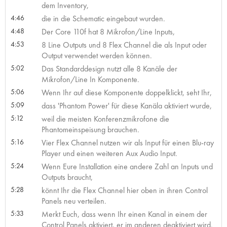
dem Inventory,
4:46
die in die Schematic eingebaut wurden.
4:48
Der Core 110f hat 8 Mikrofon/Line Inputs,
4:53
8 Line Outputs und 8 Flex Channel die als Input oder
Output verwendet werden können.
5:02
Das Standarddesign nutzt alle 8 Kanäle der
Mikrofon/Line In Komponente.
5:06
Wenn Ihr auf diese Komponente doppelklickt, seht Ihr,
5:09
dass 'Phantom Power' für diese Kanäla aktiviert wurde,
5:12
weil die meisten Konferenzmikrofone die
Phantomeinspeisung brauchen.
5:16
Vier Flex Channel nutzen wir als Input für einen Blu-ray
Player und einen weiteren Aux Audio Input.
5:24
Wenn Eure Installation eine andere Zahl an Inputs und
Outputs braucht,
5:28
könnt Ihr die Flex Channel hier oben in ihren Control
Panels neu verteilen.
5:33
Merkt Euch, dass wenn Ihr einen Kanal in einem der
Control Panels aktiviert, er im anderen deaktiviert wird.