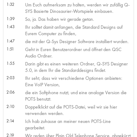
1:32
Um Euch aufmerksam zu halten, werden wir zufällig Q-
SYS Basierte Dinosaurier-Wortspiele einbauen.
1:39
So, ja. Das haben wir gerade getan.
1:43
Ihr solltet damit anfangen, die Standard Designs auf
Eurem Computer zu finden,
1:47
die mit der Q-Sys Designer Software installiert wurden.
1:51
Geht in Euren Benutzerordner und öffnet den QSC
Audio Ordner.
1:55
Darin gibt es einen weiteren Ordner, Q-SYS Designer
5.0, in dem Ihr die Standarddesigns findet.
2:03
Ihr seht, dass wir verschiedene Optionen anbieten:
Eine VoIP Version,
2:06
die ein Softphone nutzt, und eine analoge Version die
POTS benutzt.
2:10
Doppelklickt auf die POTS-Datei, weil wir sie hier
verwenden werden.
2:14
Ich hab zuhause an meiner neuen POTS-Line
gearbeitet.
2:19
Wir reden über Plain Old Telephone Service, abgekürzt