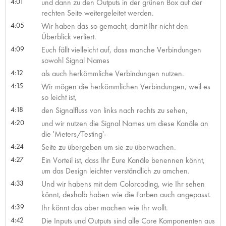
4:01
und dann zu den Outputs in der grünen Box auf der
rechten Seite weitergeleitet werden.
4:05
Wir haben das so gemacht, damit Ihr nicht den
Überblick verliert.
4:09
Euch fällt vielleicht auf, dass manche Verbindungen
sowohl Signal Names
4:12
als auch herkömmliche Verbindungen nutzen.
4:15
Wir mögen die herkömmlichen Verbindungen, weil es
so leicht ist,
4:18
den Signalfluss von links nach rechts zu sehen,
4:20
und wir nutzen die Signal Names um diese Kanäle an
die 'Meters/Testing'-
4:24
Seite zu übergeben um sie zu überwachen.
4:27
Ein Vorteil ist, dass Ihr Eure Kanäle benennen könnt,
um das Design leichter verständlich zu amchen.
4:33
Und wir habens mit dem Colorcoding, wie Ihr sehen
könnt, deshalb haben wie die Farben auch angepasst.
4:39
Ihr könnt das aber machen wie Ihr wollt.
4:42
Die Inputs und Outputs sind alle Core Komponenten aus