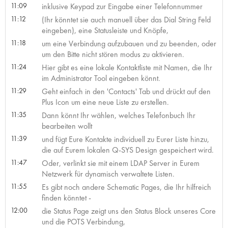
11:09
inklusive Keypad zur Eingabe einer Telefonnummer
11:12
(Ihr könntet sie auch manuell über das Dial String Feld
eingeben), eine Statusleiste und Knöpfe,
11:18
um eine Verbindung aufzubauen und zu beenden, oder
um den Bitte nicht stören modus zu aktivieren.
11:24
Hier gibt es eine lokale Kontaktliste mit Namen, die Ihr
im Administrator Tool eingeben könnt.
11:29
Geht einfach in den 'Contacts' Tab und drückt auf den
Plus Icon um eine neue Liste zu erstellen.
11:35
Dann könnt Ihr wählen, welches Telefonbuch Ihr
bearbeiten wollt
11:39
und fügt Eure Kontakte individuell zu Eurer Liste hinzu,
die auf Eurem lokalen Q-SYS Design gespeichert wird.
11:47
Oder, verlinkt sie mit einem LDAP Server in Eurem
Netzwerk für dynamisch verwaltete Listen.
11:55
Es gibt noch andere Schematic Pages, die Ihr hilfreich
finden könntet -
12:00
die Status Page zeigt uns den Status Block unseres Core
und die POTS Verbindung,