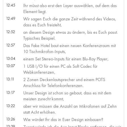
12:45
Ihr müsst also erst den Layer auswählen, auf dem das
Element liegt.
12:49
Wir sagen Euch die ganze Zeit während des Videos,
dass es Euch freisteht,
12:52
an diesem Design etwas zu ändern, bis es Euch passt.
Typisches Beispiel.
12:57
Das Fake Hotel baut einen neuen Konferenzraum mit
10 Tischmikrofon-Inputs,
13:04
einem Set Stereo-Inputs für einen Blu-Ray Player,
13:07
1 USB I/O für einen PC als Soft Codec für
Webkonferenzen,
13:11
2 Zonen Deckenlautsprecher und einem POTS
Anschluss für Telefonkonferenzen.
13:17
Unser Design ist schon so gebaut, dass es mit dem
meisten zurecht kommt,
13:22
aber wir müssen die Anzahl an Mikrofonen auf Zehn
statt Acht erhöhen.
13:26
Wie würdet Ihr das in Euer Design einbauen?
13:29
Zuerst würde ich die Aux Input Blocks entfernen, die wir