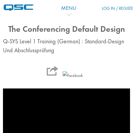
Salta al contenido principal
MENU
LOG IN / REGIST
The Conferencing Default Design
Q-SYS Level 1 Training (German) : Standard-Design
Und Abschlussprüfung