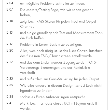
12:04
um mögliche Probleme schneller zu finden.
12:07
Die Meters/Testing Page, wie wir schon gesehn
haben,
12:10
zeigt Euch RMS Skalen für jeden Input und Output
Channel,
12:13
und einige grundlegende Test and Measurement Tools,
die Euch helfen,
12:17
Probleme in Eurem System zu beseitigen.
12:20
Alles, was noch übrig ist, ist das User Control Interface,
das für einen TSC-/ Touchscreen erstellt wurde,
12:27
und das dem Endanwender Zugang zu den POTS-
Verbindungs-Steuerungen und der Kontaktliste
verschafft
12:32
und außerdem zur Gain-Steuerung für jeden Output.
12:35
Wie alles andere in diesem Design, scheut Euch nicht
irgendwas zu ändern,
12:38
sodass es Euren Anforderungen entspricht.
12:41
Merkt Euch nur, dass dieses UCI mit Layern erstellt
wurde,