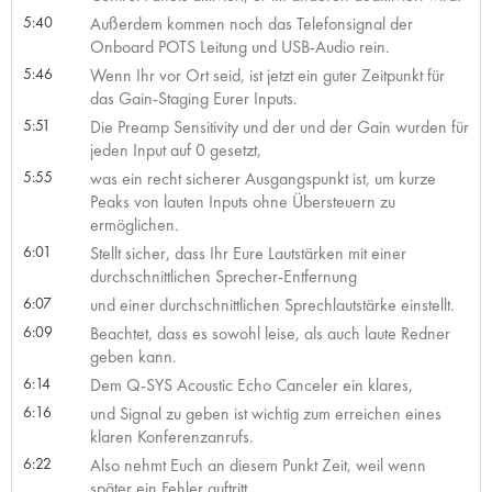
5:40
Außerdem kommen noch das Telefonsignal der
Onboard POTS Leitung und USB-Audio rein.
5:46
Wenn Ihr vor Ort seid, ist jetzt ein guter Zeitpunkt für
das Gain-Staging Eurer Inputs.
5:51
Die Preamp Sensitivity und der und der Gain wurden für
jeden Input auf 0 gesetzt,
5:55
was ein recht sicherer Ausgangspunkt ist, um kurze
Peaks von lauten Inputs ohne Übersteuern zu
ermöglichen.
6:01
Stellt sicher, dass Ihr Eure Lautstärken mit einer
durchschnittlichen Sprecher-Entfernung
6:07
und einer durchschnittlichen Sprechlautstärke einstellt.
6:09
Beachtet, dass es sowohl leise, als auch laute Redner
geben kann.
6:14
Dem Q-SYS Acoustic Echo Canceler ein klares,
6:16
und Signal zu geben ist wichtig zum erreichen eines
klaren Konferenzanrufs.
6:22
Also nehmt Euch an diesem Punkt Zeit, weil wenn
später ein Fehler auftritt,