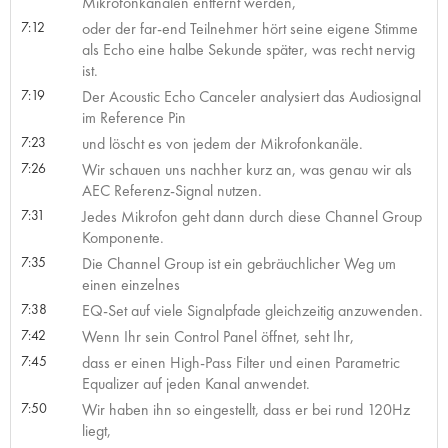
Mikrofonkanälen entfernt werden,
7:12
oder der far-end Teilnehmer hört seine eigene Stimme
als Echo eine halbe Sekunde später, was recht nervig
ist.
7:19
Der Acoustic Echo Canceler analysiert das Audiosignal
im Reference Pin
7:23
und löscht es von jedem der Mikrofonkanäle.
7:26
Wir schauen uns nachher kurz an, was genau wir als
AEC Referenz-Signal nutzen.
7:31
Jedes Mikrofon geht dann durch diese Channel Group
Komponente.
7:35
Die Channel Group ist ein gebräuchlicher Weg um
einen einzelnes
7:38
EQ-Set auf viele Signalpfade gleichzeitig anzuwenden.
7:42
Wenn Ihr sein Control Panel öffnet, seht Ihr,
7:45
dass er einen High-Pass Filter und einen Parametric
Equalizer auf jeden Kanal anwendet.
7:50
Wir haben ihn so eingestellt, dass er bei rund 120Hz
liegt,