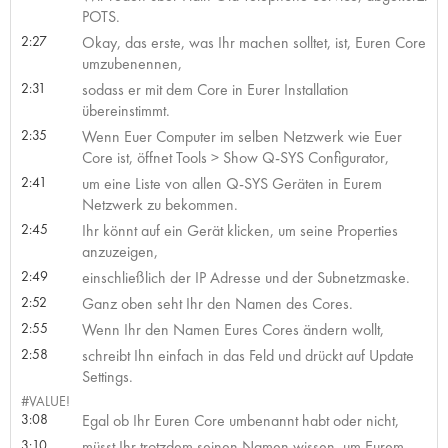
POTS.
2:27
Okay, das erste, was Ihr machen solltet, ist, Euren Core
umzubenennen,
2:31
sodass er mit dem Core in Eurer Installation
übereinstimmt.
2:35
Wenn Euer Computer im selben Netzwerk wie Euer
Core ist, öffnet Tools > Show Q-SYS Configurator,
2:41
um eine Liste von allen Q-SYS Geräten in Eurem
Netzwerk zu bekommen.
2:45
Ihr könnt auf ein Gerät klicken, um seine Properties
anzuzeigen,
2:49
einschließlich der IP Adresse und der Subnetzmaske.
2:52
Ganz oben seht Ihr den Namen des Cores.
2:55
Wenn Ihr den Namen Eures Cores ändern wollt,
2:58
schreibt Ihn einfach in das Feld und drückt auf Update
Settings.
#VALUE!
3:08
Egal ob Ihr Euren Core umbenannt habt oder nicht,
3:10
müsst Ihr trotzdem seinen Namen wissen, um Eurem