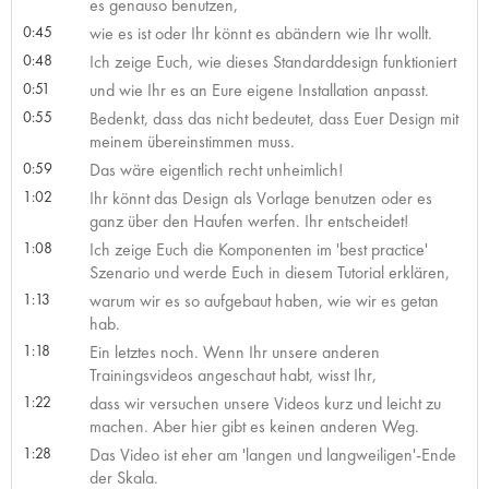
es genauso benutzen,
0:45
wie es ist oder Ihr könnt es abändern wie Ihr wollt.
0:48
Ich zeige Euch, wie dieses Standarddesign funktioniert
0:51
und wie Ihr es an Eure eigene Installation anpasst.
0:55
Bedenkt, dass das nicht bedeutet, dass Euer Design mit
meinem übereinstimmen muss.
0:59
Das wäre eigentlich recht unheimlich!
1:02
Ihr könnt das Design als Vorlage benutzen oder es
ganz über den Haufen werfen. Ihr entscheidet!
1:08
Ich zeige Euch die Komponenten im 'best practice'
Szenario und werde Euch in diesem Tutorial erklären,
1:13
warum wir es so aufgebaut haben, wie wir es getan
hab.
1:18
Ein letztes noch. Wenn Ihr unsere anderen
Trainingsvideos angeschaut habt, wisst Ihr,
1:22
dass wir versuchen unsere Videos kurz und leicht zu
machen. Aber hier gibt es keinen anderen Weg.
1:28
Das Video ist eher am 'langen und langweiligen'-Ende
der Skala.