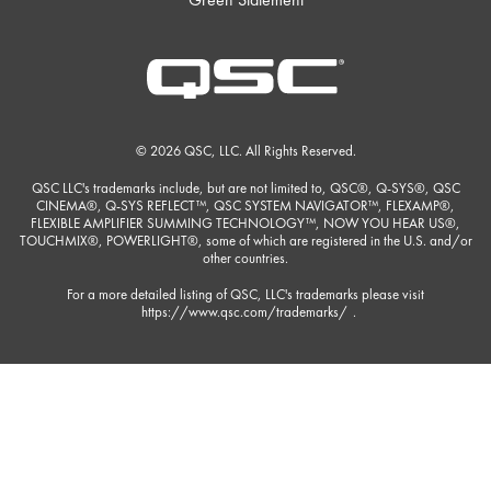
© 2026 QSC, LLC. All Rights Reserved.
QSC LLC's trademarks include, but are not limited to, QSC®, Q-SYS®, QSC
CINEMA®, Q-SYS REFLECT™, QSC SYSTEM NAVIGATOR™, FLEXAMP®,
FLEXIBLE AMPLIFIER SUMMING TECHNOLOGY™, NOW YOU HEAR US®,
TOUCHMIX®, POWERLIGHT®, some of which are registered in the U.S. and/or
other countries.
For a more detailed listing of QSC, LLC's trademarks please visit
https://www.qsc.com/trademarks/
.