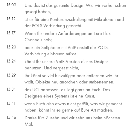
15:09
Und das ist das gesamte Design. Wie wir vorher schon
gesagt haben,
15:12
ist es für eine Konferenzschaltung mit Mikrofonen und
der POTS Verbindung gedacht.
15:17
Wenn Ihr andere Anforderungen an Eure Flex
Channels habt,
15:20
oder ein Softphone mit VoIP anstatt der POTS-
Verbindung einbauen müsst,
15:24
könnt Ihr unsere VoIP-Version dieses Designs
benutzen. Und vergesst nicht,
15:29
Ihr könnt so viel hinzufügen oder entfernen wie Ihr
wollt, Objekte neu anordnen oder umbenennen,
15:34
das UCI anpassen, es liegt ganz an Euch. Das
Designen eines Systems ist eine Kunst,
15:41
wenn Euch also etwas nicht gefällt, was wir gemacht
haben, könnt Ihr es gerne auf Eure Art machen.
15:46
Danke fürs Zusehn und wir sehn uns beim nächsten
Mal.