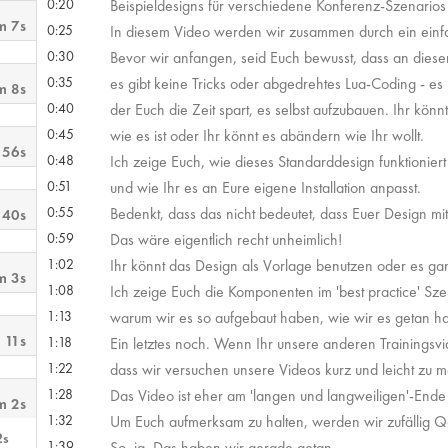
0:20
Beispieldesigns für verschiedene Konferenz-Szenarios 
m 7s
0:25
In diesem Video werden wir zusammen durch ein ein
0:30
Bevor wir anfangen, seid Euch bewusst, dass an diesem 
0:35
es gibt keine Tricks oder abgedrehtes Lua-Coding - es is
m 8s
0:40
der Euch die Zeit spart, es selbst aufzubauen. Ihr kön
0:45
wie es ist oder Ihr könnt es abändern wie Ihr wollt.
 56s
0:48
Ich zeige Euch, wie dieses Standarddesign funktioniert
0:51
und wie Ihr es an Eure eigene Installation anpasst.
0:55
Bedenkt, dass das nicht bedeutet, dass Euer Design m
 40s
0:59
Das wäre eigentlich recht unheimlich!
1:02
Ihr könnt das Design als Vorlage benutzen oder es ga
m 3s
1:08
Ich zeige Euch die Komponenten im 'best practice' Sze
1:13
warum wir es so aufgebaut haben, wie wir es getan h
 11s
1:18
Ein letztes noch. Wenn Ihr unsere anderen Trainingsvi
1:22
dass wir versuchen unsere Videos kurz und leicht zu 
1:28
Das Video ist eher am 'langen und langweiligen'-Ende
m 2s
1:32
Um Euch aufmerksam zu halten, werden wir zufällig Q
2s
1:39
So, ja. Das haben wir gerade getan.