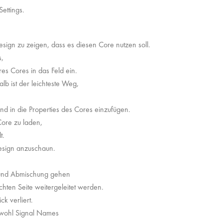
Settings.
ign zu zeigen, dass es diesen Core nutzen soll.
s,
es Cores in das Feld ein.
lb ist der leichteste Weg,
d in die Properties des Cores einzufügen.
Core zu laden,
t.
esign anzuschaun.
g und Abmischung gehen
hten Seite weitergeleitet werden.
k verliert.
sowohl Signal Names