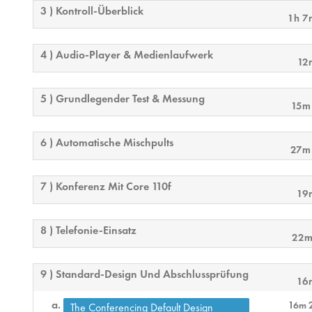
3 ) Kontroll-Überblick
1h 7
4 ) Audio-Player & Medienlaufwerk
12
5 ) Grundlegender Test & Messung
15m
6 ) Automatische Mischpults
27m
7 ) Konferenz Mit Core 110f
19
8 ) Telefonie-Einsatz
22m
9 ) Standard-Design Und Abschlussprüfung
16
16m 
The Conferencing Default Design