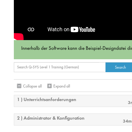
Innerhalb der Software kann die Beispiel-Designdatei 
Collapse all
Expand all
1 ) Unterrichtsanforderungen
3
2 ) Administrator & Konfiguration
34m