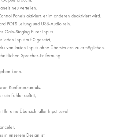
anels neu verteilen.
trol Panels aktiviert, er im anderen deaktiviert wird.
d POTS Leitung und USB-Audio rein.
das Gain-Staging Eurer Inputs.
 jeden Input auf 0 gesetzt,
aks von lauten Inputs ohne Übersteuern zu ermöglichen.
schnittlichen Sprecher-Entfernung
 geben kann.
laren Konferenzanrufs.
ein Fehler auftritt,
 Ihr eine Übersicht aller Input Level
anceler,
hs in unserem Design ist.