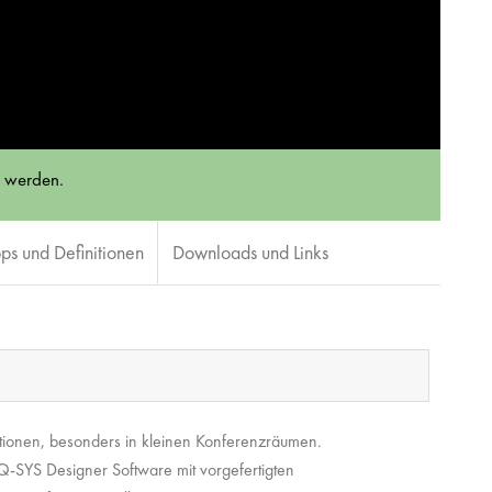
t werden.
pps und Definitionen
Downloads und Links
llationen, besonders in kleinen Konferenzräumen.
 Q-SYS Designer Software mit vorgefertigten