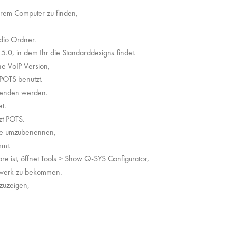
Eurem Computer zu finden,
.
dio Ordner.
.0, in dem Ihr die Standarddesigns findet.
ne VoIP Version,
 POTS benutzt.
rwenden werden.
t.
zt POTS.
Core umzubenennen,
mmt.
 ist, öffnet Tools > Show Q-SYS Configurator,
tzwerk zu bekommen.
nzuzeigen,