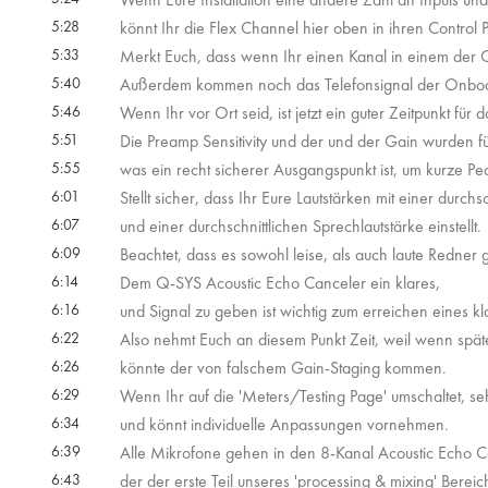
5:28
könnt Ihr die Flex Channel hier oben in ihren Control P
5:33
Merkt Euch, dass wenn Ihr einen Kanal in einem der Con
5:40
Außerdem kommen noch das Telefonsignal der Onboar
5:46
Wenn Ihr vor Ort seid, ist jetzt ein guter Zeitpunkt für 
5:51
Die Preamp Sensitivity und der und der Gain wurden für
5:55
was ein recht sicherer Ausgangspunkt ist, um kurze Pe
6:01
Stellt sicher, dass Ihr Eure Lautstärken mit einer durch
6:07
und einer durchschnittlichen Sprechlautstärke einstellt.
6:09
Beachtet, dass es sowohl leise, als auch laute Redner
6:14
Dem Q-SYS Acoustic Echo Canceler ein klares,
6:16
und Signal zu geben ist wichtig zum erreichen eines k
6:22
Also nehmt Euch an diesem Punkt Zeit, weil wenn später 
6:26
könnte der von falschem Gain-Staging kommen.
6:29
Wenn Ihr auf die 'Meters/Testing Page' umschaltet, seht
6:34
und könnt individuelle Anpassungen vornehmen.
6:39
Alle Mikrofone gehen in den 8-Kanal Acoustic Echo C
6:43
der der erste Teil unseres 'processing & mixing' Bereic