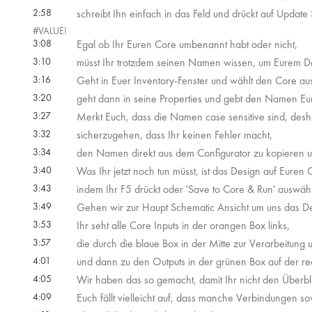
2:58
schreibt Ihn einfach in das Feld und drückt auf Update 
#VALUE!
3:08
Egal ob Ihr Euren Core umbenannt habt oder nicht,
3:10
müsst Ihr trotzdem seinen Namen wissen, um Eurem Des
3:16
Geht in Euer Inventory-Fenster und wählt den Core au
3:20
geht dann in seine Properties und gebt den Namen Eur
3:27
Merkt Euch, dass die Namen case sensitive sind, desha
3:32
sicherzugehen, dass Ihr keinen Fehler macht,
3:34
den Namen direkt aus dem Configurator zu kopieren un
3:40
Was Ihr jetzt noch tun müsst, ist das Design auf Euren 
3:43
indem Ihr F5 drückt oder 'Save to Core & Run' auswähl
3:49
Gehen wir zur Haupt Schematic Ansicht um uns das D
3:53
Ihr seht alle Core Inputs in der orangen Box links,
3:57
die durch die blaue Box in der Mitte zur Verarbeitun
4:01
und dann zu den Outputs in der grünen Box auf der rec
4:05
Wir haben das so gemacht, damit Ihr nicht den Überblic
4:09
Euch fällt vielleicht auf, dass manche Verbindungen 