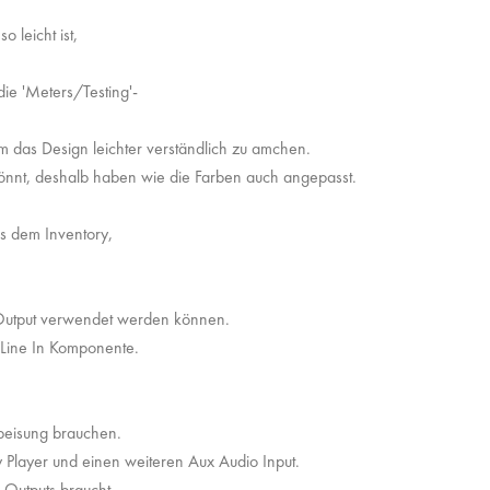
 leicht ist,
ie 'Meters/Testing'-
um das Design leichter verständlich zu amchen.
önnt, deshalb haben wie die Farben auch angepasst.
s dem Inventory,
r Output verwendet werden können.
/Line In Komponente.
peisung brauchen.
ay Player und einen weiteren Aux Audio Input.
 Outputs braucht,