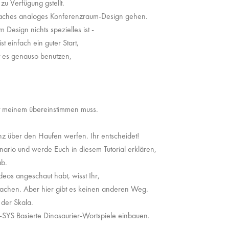
zu Verfügung gstellt.
faches analoges Konferenzraum-Design gehen.
Design nichts spezielles ist -
t einfach ein guter Start,
nt es genauso benutzen,
it meinem übereinstimmen muss.
nz über den Haufen werfen. Ihr entscheidet!
nario und werde Euch in diesem Tutorial erklären,
ab.
deos angeschaut habt, wisst Ihr,
machen. Aber hier gibt es keinen anderen Weg.
 der Skala.
-SYS Basierte Dinosaurier-Wortspiele einbauen.