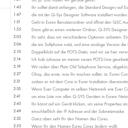
1:43
Ihr solltet damit anfangen, die Standard Designs auf 
1:47
die mit der Q-Sys Designer Software installiert wurden
1:51
Geht in Euren Benutzerordner und öffnet den QSC Au
1:55
Darin gibt es einen weiteren Ordner, Q-SYS Designer 5
2:03
Ihr seht, dass wir verschiedene Optionen anbieten: Ei
2:06
die ein Softphone nutzt, und eine analoge Version die
2:10
Doppelklickt auf die POTS-Datei, weil wir sie hier ve
2:14
Ich hab zuhause an meiner neuen POTS-Line gearbeite
2:19
Wir reden über Plain Old Telephone Service, abgekür
2:27
Okay, das erste, was Ihr machen solltet, ist, Euren 
2:31
sodass er mit dem Core in Eurer Installation übereinsti
2:35
Wenn Euer Computer im selben Netzwerk wie Euer Core
2:41
um eine Liste von allen Q-SYS Geräten in Eurem Ne
2:45
Ihr könnt auf ein Gerät klicken, um seine Properties a
2:49
einschließlich der IP Adresse und der Subnetzmaske.
2:52
Ganz oben seht Ihr den Namen des Cores.
2:55
Wenn Ihr den Namen Eures Cores ändern wollt,