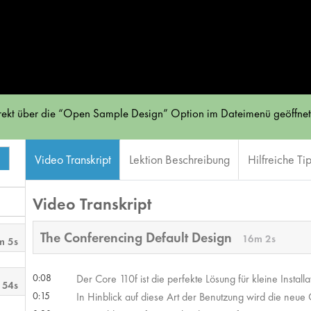
direkt über die “Open Sample Design” Option im Dateimenü geöffne
Video Transkript
Lektion Beschreibung
Hilfreiche Ti
Video Transkript
The Conferencing Default Design
16m 2s
m 5s
0:08
Der Core 110f ist die perfekte Lösung für kleine Insta
 54s
0:15
In Hinblick auf diese Art der Benutzung wird die neue