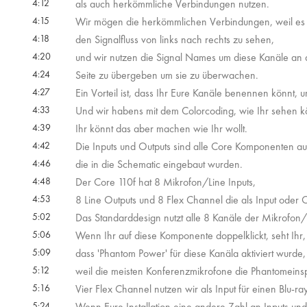
4:12
als auch herkömmliche Verbindungen nutzen.
4:15
Wir mögen die herkömmlichen Verbindungen, weil es so
4:18
den Signalfluss von links nach rechts zu sehen,
4:20
und wir nutzen die Signal Names um diese Kanäle an d
4:24
Seite zu übergeben um sie zu überwachen.
4:27
Ein Vorteil ist, dass Ihr Eure Kanäle benennen könnt, 
4:33
Und wir habens mit dem Colorcoding, wie Ihr sehen k
4:39
Ihr könnt das aber machen wie Ihr wollt.
4:42
Die Inputs und Outputs sind alle Core Komponenten au
4:46
die in die Schematic eingebaut wurden.
4:48
Der Core 110f hat 8 Mikrofon/Line Inputs,
4:53
8 Line Outputs und 8 Flex Channel die als Input ode
5:02
Das Standarddesign nutzt alle 8 Kanäle der Mikrofon
5:06
Wenn Ihr auf diese Komponente doppelklickt, seht Ihr,
5:09
dass 'Phantom Power' für diese Kanäla aktiviert wurde,
5:12
weil die meisten Konferenzmikrofone die Phantomeins
5:16
Vier Flex Channel nutzen wir als Input für einen Blu-r
5:24
Wenn Eure Installation eine andere Zahl an Inputs und