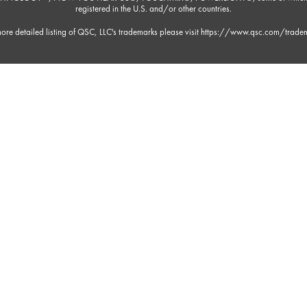
registered in the U.S. and/or other countries.
ore detailed listing of QSC, LLC's trademarks please visit
https://www.qsc.com/trade