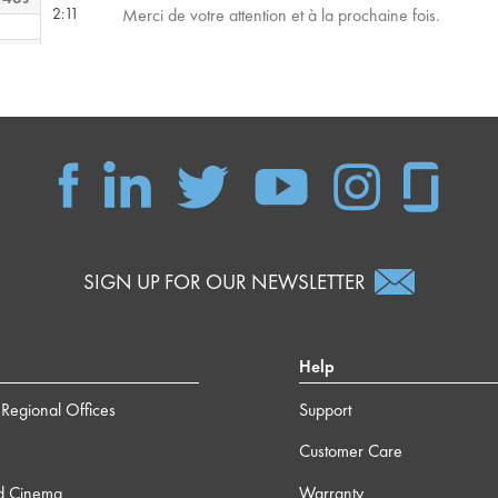
2:11
Merci de votre attention et à la prochaine fois.
 53s
SIGN UP FOR OUR NEWSLETTER
Help
Regional Offices
Support
Customer Care
d Cinema
Warranty