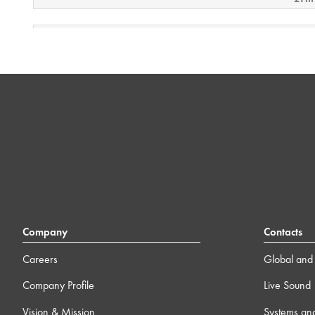
9 ) Conception par défaut et examen final
15m
Company
Contacts
Careers
Global and 
Company Profile
Live Sound
Vision & Mission
Systems an