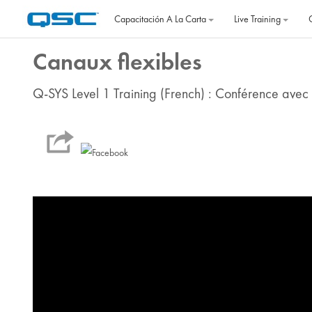
Salta al contenido principal
Capacitación A La Carta
Live Training
Canaux flexibles
Q-SYS Level 1 Training (French) : Conférence avec 