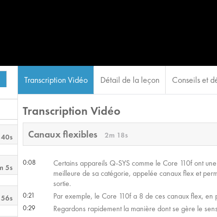
Transcription Vidéo
Détail de la leçon
Conseils et dé
Transcription Vidéo
Canaux flexibles
2m 18s
 40s
0:08
Certains appareils Q-SYS comme le Core 110f ont une
m 5s
meilleure de sa catégorie, appelée canaux flex et perm
sortie.
0:21
Par exemple, le Core 110f a 8 de ces canaux flex, en pl
 56s
0:29
Regardons rapidement la manière dont se gère le sens