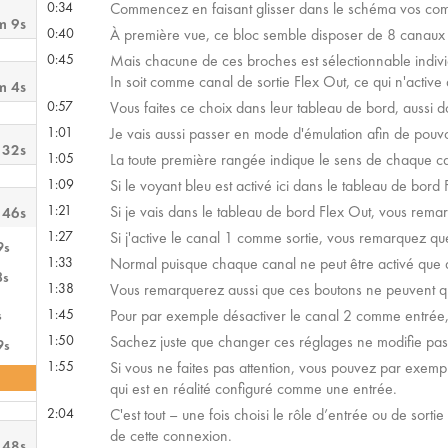
0:34
Commencez en faisant glisser dans le schéma vos comp
m 9s
0:40
À première vue, ce bloc semble disposer de 8 canaux d
0:45
Mais chacune de ces broches est sélectionnable indivi
In soit comme canal de sortie Flex Out, ce qui n'active
m 4s
0:57
Vous faites ce choix dans leur tableau de bord, aussi 
1:01
Je vais aussi passer en mode d'émulation afin de pouvo
 32s
1:05
La toute première rangée indique le sens de chaque c
1:09
Si le voyant bleu est activé ici dans le tableau de bord 
1:21
Si je vais dans le tableau de bord Flex Out, vous remar
 46s
1:27
Si j'active le canal 1 comme sortie, vous remarquez que
9s
1:33
Normal puisque chaque canal ne peut être activé que d
8s
1:38
Vous remarquerez aussi que ces boutons ne peuvent qu'
1:45
Pour par exemple désactiver le canal 2 comme entrée, il
s
1:50
Sachez juste que changer ces réglages ne modifie pa
9s
1:55
Si vous ne faites pas attention, vous pouvez par exemp
qui est en réalité configuré comme une entrée.
2:04
C'est tout – une fois choisi le rôle d’entrée ou de sor
de cette connexion.
 48s