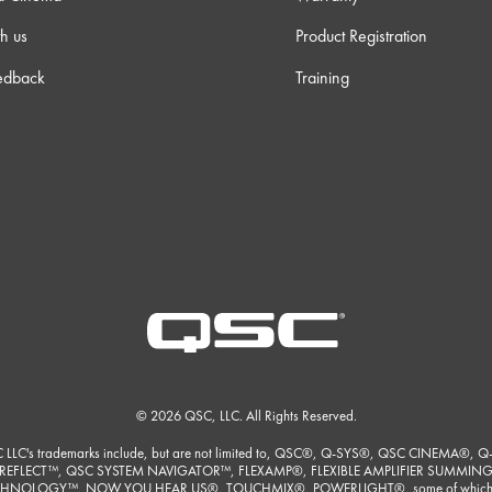
h us
Product Registration
edback
Training
© 2026 QSC, LLC. All Rights Reserved.
 LLC's trademarks include, but are not limited to, QSC®, Q-SYS®, QSC CINEMA®, Q
REFLECT™, QSC SYSTEM NAVIGATOR™, FLEXAMP®, FLEXIBLE AMPLIFIER SUMMIN
HNOLOGY™, NOW YOU HEAR US®, TOUCHMIX®, POWERLIGHT®, some of which