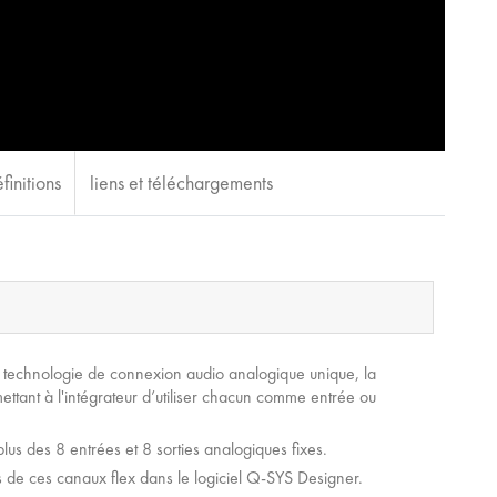
finitions
liens et téléchargements
 technologie de connexion audio analogique unique, la
ettant à l'intégrateur d’utiliser chacun comme entrée ou
us des 8 entrées et 8 sorties analogiques fixes.
 de ces canaux flex dans le logiciel Q-SYS Designer.