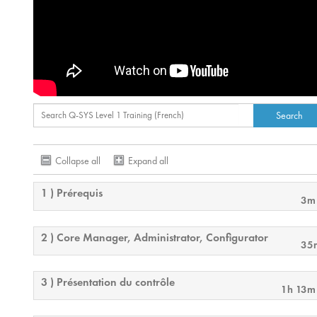
Collapse all
Expand all
1 ) Prérequis
3m
2 ) Core Manager, Administrator, Configurator
35
3 ) Présentation du contrôle
1h 13m