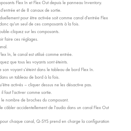
osants Flex In et Flex Out depuis le panneau Inventory.
'entrée et de 8 canaux de sortie.
duellement pour être activée soit comme canal d'entrée Flex
 donc qu'un seul de ces composants à la fois.
double-cliquez sur les composants.
ir faire ces réglages.
anal.
Flex In, le canal est utilisé comme entrée.
quez que tous les voyants sont éteints.
 son voyant s'éteint dans le tableau de bord Flex In.
ans un tableau de bord à la fois.
être activés – cliquer dessus ne les désactive pas.
 faut l'activer comme sortie.
s le nombre de broches du composant.
le câbler accidentellement de l'audio dans un canal Flex Out
tie pour chaque canal, Q-SYS prend en charge la configuration