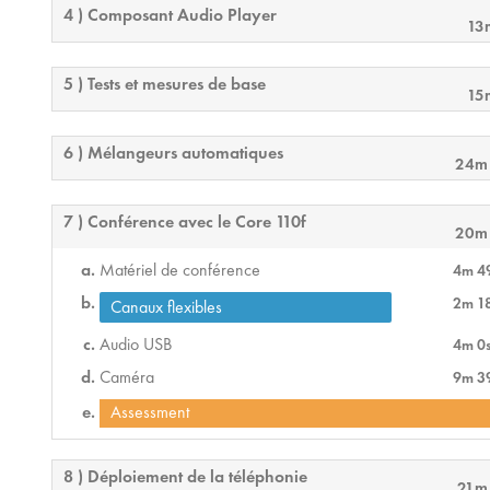
4 ) Composant Audio Player
13
5 ) Tests et mesures de base
15
6 ) Mélangeurs automatiques
24m
7 ) Conférence avec le Core 110f
20m
Matériel de conférence
4m 4
2m 1
Canaux flexibles
Audio USB
4m 0
Caméra
9m 3
Assessment
8 ) Déploiement de la téléphonie
21m