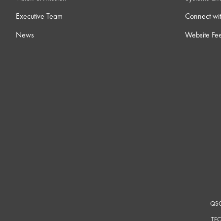
Executive Team
Connect wit
News
Website Fe
QSC
TEC