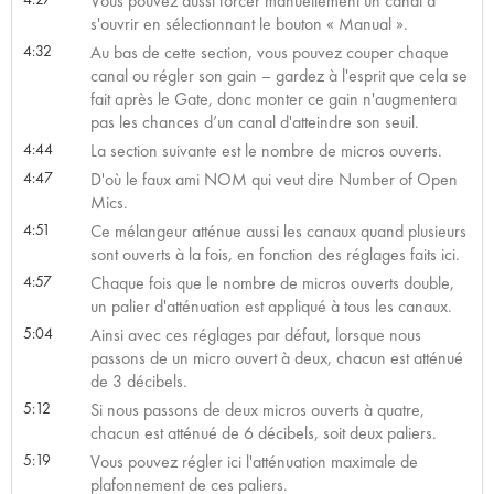
Vous pouvez aussi forcer manuellement un canal à
s'ouvrir en sélectionnant le bouton « Manual ».
4:32
Au bas de cette section, vous pouvez couper chaque
canal ou régler son gain – gardez à l'esprit que cela se
fait après le Gate, donc monter ce gain n'augmentera
pas les chances d’un canal d'atteindre son seuil.
4:44
La section suivante est le nombre de micros ouverts.
4:47
D'où le faux ami NOM qui veut dire Number of Open
Mics.
4:51
Ce mélangeur atténue aussi les canaux quand plusieurs
sont ouverts à la fois, en fonction des réglages faits ici.
4:57
Chaque fois que le nombre de micros ouverts double,
un palier d'atténuation est appliqué à tous les canaux.
5:04
Ainsi avec ces réglages par défaut, lorsque nous
passons de un micro ouvert à deux, chacun est atténué
de 3 décibels.
5:12
Si nous passons de deux micros ouverts à quatre,
chacun est atténué de 6 décibels, soit deux paliers.
5:19
Vous pouvez régler ici l'atténuation maximale de
plafonnement de ces paliers.