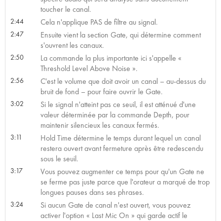
toucher le canal.
2:44
Cela n'applique PAS de filtre au signal.
2:47
Ensuite vient la section Gate, qui détermine comment
s'ouvrent les canaux.
2:50
La commande la plus importante ici s'appelle «
Threshold Level Above Noise ».
2:56
C'est le volume que doit avoir un canal – au-dessus du
bruit de fond – pour faire ouvrir le Gate.
3:02
Si le signal n'atteint pas ce seuil, il est atténué d'une
valeur déterminée par la commande Depth, pour
maintenir silencieux les canaux fermés.
3:11
Hold Time détermine le temps durant lequel un canal
restera ouvert avant fermeture après être redescendu
sous le seuil.
3:17
Vous pouvez augmenter ce temps pour qu'un Gate ne
se ferme pas juste parce que l'orateur a marqué de trop
longues pauses dans ses phrases.
3:24
Si aucun Gate de canal n'est ouvert, vous pouvez
activer l'option « Last Mic On » qui garde actif le