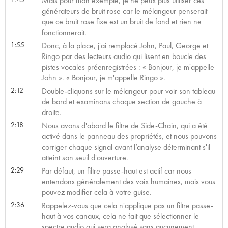
Mais pour mon exemple, je ne peux plus utiliser ces
générateurs de bruit rose car le mélangeur penserait
que ce bruit rose fixe est un bruit de fond et rien ne
fonctionnerait.
1:55
Donc, à la place, j'ai remplacé John, Paul, George et
Ringo par des lecteurs audio qui lisent en boucle des
pistes vocales préenregistrées : « Bonjour, je m'appelle
John ». « Bonjour, je m'appelle Ringo ».
2:12
Double-cliquons sur le mélangeur pour voir son tableau
de bord et examinons chaque section de gauche à
droite.
2:18
Nous avons d'abord le filtre de Side-Chain, qui a été
activé dans le panneau des propriétés, et nous pouvons
corriger chaque signal avant l’analyse déterminant s'il
atteint son seuil d'ouverture.
2:29
Par défaut, un filtre passe-haut est actif car nous
entendons généralement des voix humaines, mais vous
pouvez modifier cela à votre guise.
2:36
Rappelez-vous que cela n'applique pas un filtre passe-
haut à vos canaux, cela ne fait que sélectionner le
spectre audio qui sera analysé sans aucunement