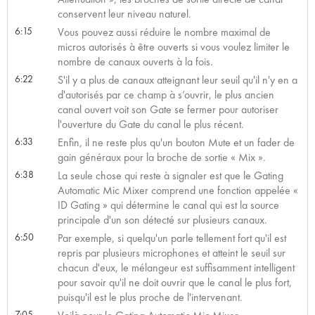
conservent leur niveau naturel.
6:15
Vous pouvez aussi réduire le nombre maximal de
micros autorisés à être ouverts si vous voulez limiter le
nombre de canaux ouverts à la fois.
6:22
S'il y a plus de canaux atteignant leur seuil qu'il n'y en a
d'autorisés par ce champ à s’ouvrir, le plus ancien
canal ouvert voit son Gate se fermer pour autoriser
l'ouverture du Gate du canal le plus récent.
6:33
Enfin, il ne reste plus qu'un bouton Mute et un fader de
gain généraux pour la broche de sortie « Mix ».
6:38
La seule chose qui reste à signaler est que le Gating
Automatic Mic Mixer comprend une fonction appelée «
ID Gating » qui détermine le canal qui est la source
principale d'un son détecté sur plusieurs canaux.
6:50
Par exemple, si quelqu'un parle tellement fort qu'il est
repris par plusieurs microphones et atteint le seuil sur
chacun d'eux, le mélangeur est suffisamment intelligent
pour savoir qu'il ne doit ouvrir que le canal le plus fort,
puisqu'il est le plus proche de l'intervenant.
7:05