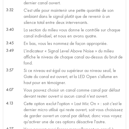
dernier canal ouvert.
3:32
C'est utile pour maintenir une petite quantité de son
ambiant dans le signal plutôt que de revenir à un
silence total entre deux intervenants.
3:40
La section du milieu vous donne le contrôle sur chaque
canal individuel, et nous en avons quatre.
3:45
En bas, vous les nommez de façon appropriée.
3:49
L'indicateur « Signal Level Above Noise » du milieu
affiche le niveau de chaque canal au-dessus du bruit de
fond.
3:57
Si ce niveau est égal ou supérieur au niveau seuil, le
Gate du canal est ouvert, et la LED Open s'allume en
haut pour en témoigner.
4:07
Vous pouvez choisir un canal comme canal par défaut
devant rester ouvert si aucun canal n'est ouvert.
4:13
Cette option exclut l'option « Last Mic On » : soit c'est le
dernier micro utilisé qui reste ouvert, soit vous choisissez
de garder ouvert un canal par défaut, donc vous voyez
qu'activer une de ces options désactive l'autre.
4:27