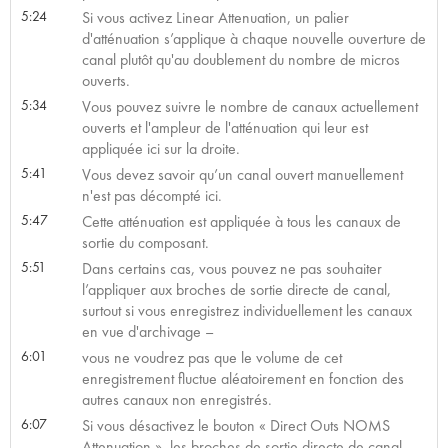
5:24
Si vous activez Linear Attenuation, un palier
d'atténuation s’applique à chaque nouvelle ouverture de
canal plutôt qu'au doublement du nombre de micros
ouverts.
5:34
Vous pouvez suivre le nombre de canaux actuellement
ouverts et l'ampleur de l'atténuation qui leur est
appliquée ici sur la droite.
5:41
Vous devez savoir qu’un canal ouvert manuellement
n'est pas décompté ici.
5:47
Cette atténuation est appliquée à tous les canaux de
sortie du composant.
5:51
Dans certains cas, vous pouvez ne pas souhaiter
l’appliquer aux broches de sortie directe de canal,
surtout si vous enregistrez individuellement les canaux
en vue d'archivage –
6:01
vous ne voudrez pas que le volume de cet
enregistrement fluctue aléatoirement en fonction des
autres canaux non enregistrés.
6:07
Si vous désactivez le bouton « Direct Outs NOMS
Attenuation », les broches de sortie directe de canal