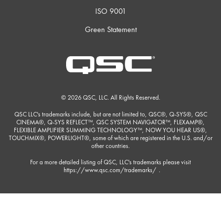
ISO 9001
Green Statement
© 2026 QSC, LLC. All Rights Reserved.
QSC LLC's trademarks include, but are not limited to, QSC®, Q-SYS®, QSC
CINEMA®, Q-SYS REFLECT™, QSC SYSTEM NAVIGATOR™, FLEXAMP®,
FLEXIBLE AMPLIFIER SUMMING TECHNOLOGY™, NOW YOU HEAR US®,
TOUCHMIX®, POWERLIGHT®, some of which are registered in the U.S. and/or
other countries.
For a more detailed listing of QSC, LLC's trademarks please visit
https://www.qsc.com/trademarks/
.