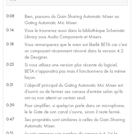
0:08
Bien, passons du Gain-Sharing Automatic Mixer au
Gating Automatic Mic Mixer.
0:14
Vous le trouverez aussi dans la bibliothèque Schematic
Library sous Audio Components et Mixers.
0:18
Vous remarquerez que le mien est libellé BETA car c'est
un composant récemment rénové dans la version 4.2
de Designer.
0:25
Si vous utilisez une version plus récente du logiciel,
BETA n’apparaîtra pas mais il fonctionnera de la même
façon.
0:31
L'objectif principal du Gating Automatic Mic Mixer est
d'ouvrir ou de fermer ses canaux d'entrée selon qu'ils
ont ou non atteint un certain seuil.
0:39
Pour simplifier, si quelqu'un parle dans un microphone,
le le Gate de son canal s’ouvre, sinon il reste fermé.
0:47
Ses propriétés sont similaires à celles du Gain-Sharing
Automatic Mixer.
0:51
Je vais ramener son nombre de canaux à 4, j'ai la