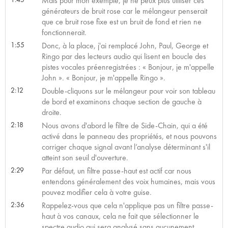
Mais pour mon exemple, je ne peux plus utiliser ces
générateurs de bruit rose car le mélangeur penserait
que ce bruit rose fixe est un bruit de fond et rien ne
fonctionnerait.
1:55
Donc, à la place, j'ai remplacé John, Paul, George et
Ringo par des lecteurs audio qui lisent en boucle des
pistes vocales préenregistrées : « Bonjour, je m'appelle
John ». « Bonjour, je m'appelle Ringo ».
2:12
Double-cliquons sur le mélangeur pour voir son tableau
de bord et examinons chaque section de gauche à
droite.
2:18
Nous avons d'abord le filtre de Side-Chain, qui a été
activé dans le panneau des propriétés, et nous pouvons
corriger chaque signal avant l’analyse déterminant s'il
atteint son seuil d'ouverture.
2:29
Par défaut, un filtre passe-haut est actif car nous
entendons généralement des voix humaines, mais vous
pouvez modifier cela à votre guise.
2:36
Rappelez-vous que cela n'applique pas un filtre passe-
haut à vos canaux, cela ne fait que sélectionner le
spectre audio qui sera analysé sans aucunement