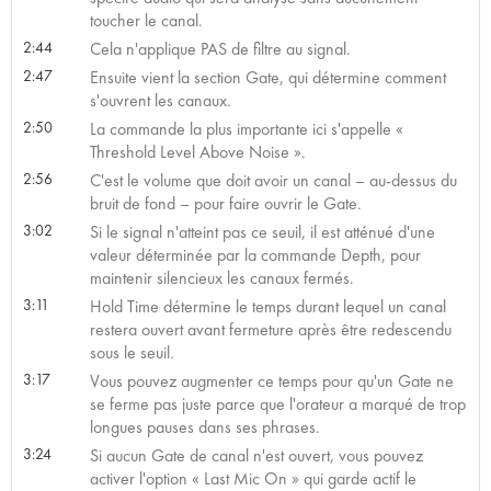
toucher le canal.
2:44
Cela n'applique PAS de filtre au signal.
2:47
Ensuite vient la section Gate, qui détermine comment
s'ouvrent les canaux.
2:50
La commande la plus importante ici s'appelle «
Threshold Level Above Noise ».
2:56
C'est le volume que doit avoir un canal – au-dessus du
bruit de fond – pour faire ouvrir le Gate.
3:02
Si le signal n'atteint pas ce seuil, il est atténué d'une
valeur déterminée par la commande Depth, pour
maintenir silencieux les canaux fermés.
3:11
Hold Time détermine le temps durant lequel un canal
restera ouvert avant fermeture après être redescendu
sous le seuil.
3:17
Vous pouvez augmenter ce temps pour qu'un Gate ne
se ferme pas juste parce que l'orateur a marqué de trop
longues pauses dans ses phrases.
3:24
Si aucun Gate de canal n'est ouvert, vous pouvez
activer l'option « Last Mic On » qui garde actif le