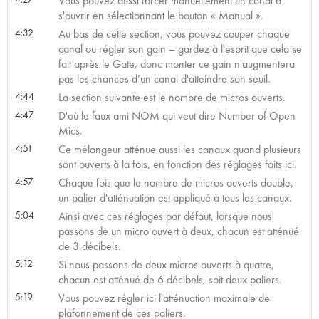
Vous pouvez aussi forcer manuellement un canal à
s'ouvrir en sélectionnant le bouton « Manual ».
4:32
Au bas de cette section, vous pouvez couper chaque
canal ou régler son gain – gardez à l'esprit que cela se
fait après le Gate, donc monter ce gain n'augmentera
pas les chances d’un canal d'atteindre son seuil.
4:44
La section suivante est le nombre de micros ouverts.
4:47
D'où le faux ami NOM qui veut dire Number of Open
Mics.
4:51
Ce mélangeur atténue aussi les canaux quand plusieurs
sont ouverts à la fois, en fonction des réglages faits ici.
4:57
Chaque fois que le nombre de micros ouverts double,
un palier d'atténuation est appliqué à tous les canaux.
5:04
Ainsi avec ces réglages par défaut, lorsque nous
passons de un micro ouvert à deux, chacun est atténué
de 3 décibels.
5:12
Si nous passons de deux micros ouverts à quatre,
chacun est atténué de 6 décibels, soit deux paliers.
5:19
Vous pouvez régler ici l'atténuation maximale de
plafonnement de ces paliers.