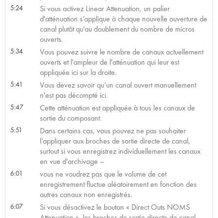
5:24
Si vous activez Linear Attenuation, un palier
d'atténuation s’applique à chaque nouvelle ouverture de
canal plutôt qu'au doublement du nombre de micros
ouverts.
5:34
Vous pouvez suivre le nombre de canaux actuellement
ouverts et l'ampleur de l'atténuation qui leur est
appliquée ici sur la droite.
5:41
Vous devez savoir qu’un canal ouvert manuellement
n'est pas décompté ici.
5:47
Cette atténuation est appliquée à tous les canaux de
sortie du composant.
5:51
Dans certains cas, vous pouvez ne pas souhaiter
l’appliquer aux broches de sortie directe de canal,
surtout si vous enregistrez individuellement les canaux
en vue d'archivage –
6:01
vous ne voudrez pas que le volume de cet
enregistrement fluctue aléatoirement en fonction des
autres canaux non enregistrés.
6:07
Si vous désactivez le bouton « Direct Outs NOMS
Attenuation », les broches de sortie directe de canal