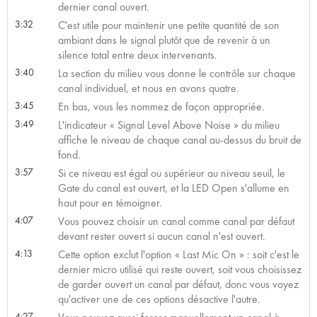
dernier canal ouvert.
3:32
C'est utile pour maintenir une petite quantité de son
ambiant dans le signal plutôt que de revenir à un
silence total entre deux intervenants.
3:40
La section du milieu vous donne le contrôle sur chaque
canal individuel, et nous en avons quatre.
3:45
En bas, vous les nommez de façon appropriée.
3:49
L'indicateur « Signal Level Above Noise » du milieu
affiche le niveau de chaque canal au-dessus du bruit de
fond.
3:57
Si ce niveau est égal ou supérieur au niveau seuil, le
Gate du canal est ouvert, et la LED Open s'allume en
haut pour en témoigner.
4:07
Vous pouvez choisir un canal comme canal par défaut
devant rester ouvert si aucun canal n'est ouvert.
4:13
Cette option exclut l'option « Last Mic On » : soit c'est le
dernier micro utilisé qui reste ouvert, soit vous choisissez
de garder ouvert un canal par défaut, donc vous voyez
qu'activer une de ces options désactive l'autre.
4:27