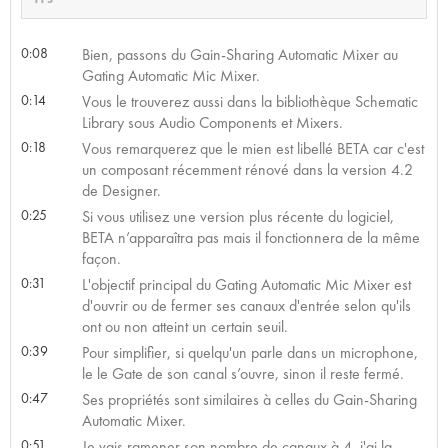
0:08
Bien, passons du Gain-Sharing Automatic Mixer au
Gating Automatic Mic Mixer.
0:14
Vous le trouverez aussi dans la bibliothèque Schematic
Library sous Audio Components et Mixers.
0:18
Vous remarquerez que le mien est libellé BETA car c'est
un composant récemment rénové dans la version 4.2
de Designer.
0:25
Si vous utilisez une version plus récente du logiciel,
BETA n’apparaîtra pas mais il fonctionnera de la même
façon.
0:31
L'objectif principal du Gating Automatic Mic Mixer est
d'ouvrir ou de fermer ses canaux d'entrée selon qu'ils
ont ou non atteint un certain seuil.
0:39
Pour simplifier, si quelqu'un parle dans un microphone,
le le Gate de son canal s’ouvre, sinon il reste fermé.
0:47
Ses propriétés sont similaires à celles du Gain-Sharing
Automatic Mixer.
0:51
Je vais ramener son nombre de canaux à 4, j'ai la