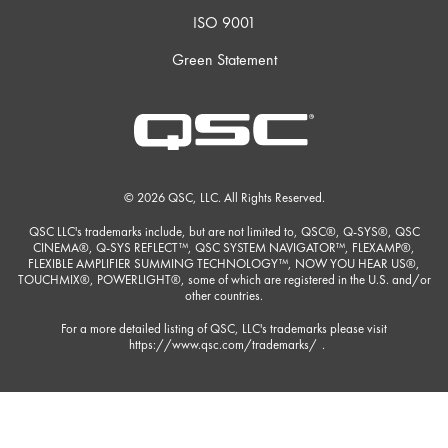
ISO 9001
Green Statement
© 2026 QSC, LLC. All Rights Reserved.
QSC LLC's trademarks include, but are not limited to, QSC®, Q-SYS®, QSC
CINEMA®, Q-SYS REFLECT™, QSC SYSTEM NAVIGATOR™, FLEXAMP®,
FLEXIBLE AMPLIFIER SUMMING TECHNOLOGY™, NOW YOU HEAR US®,
TOUCHMIX®, POWERLIGHT®, some of which are registered in the U.S. and/or
other countries.
For a more detailed listing of QSC, LLC's trademarks please visit
https://www.qsc.com/trademarks/
.