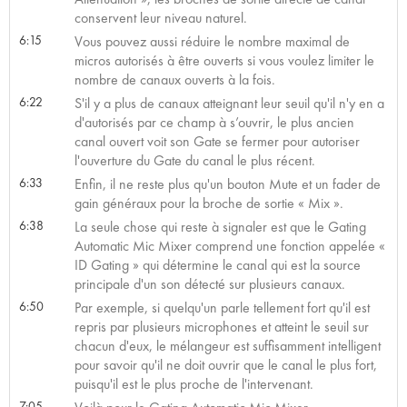
conservent leur niveau naturel.
6:15
Vous pouvez aussi réduire le nombre maximal de
micros autorisés à être ouverts si vous voulez limiter le
nombre de canaux ouverts à la fois.
6:22
S'il y a plus de canaux atteignant leur seuil qu'il n'y en a
d'autorisés par ce champ à s’ouvrir, le plus ancien
canal ouvert voit son Gate se fermer pour autoriser
l'ouverture du Gate du canal le plus récent.
6:33
Enfin, il ne reste plus qu'un bouton Mute et un fader de
gain généraux pour la broche de sortie « Mix ».
6:38
La seule chose qui reste à signaler est que le Gating
Automatic Mic Mixer comprend une fonction appelée «
ID Gating » qui détermine le canal qui est la source
principale d'un son détecté sur plusieurs canaux.
6:50
Par exemple, si quelqu'un parle tellement fort qu'il est
repris par plusieurs microphones et atteint le seuil sur
chacun d'eux, le mélangeur est suffisamment intelligent
pour savoir qu'il ne doit ouvrir que le canal le plus fort,
puisqu'il est le plus proche de l'intervenant.
7:05