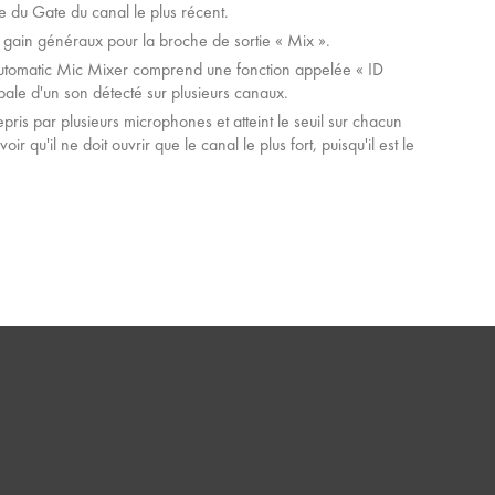
re du Gate du canal le plus récent.
e gain généraux pour la broche de sortie « Mix ».
 Automatic Mic Mixer comprend une fonction appelée « ID
ipale d'un son détecté sur plusieurs canaux.
repris par plusieurs microphones et atteint le seuil sur chacun
r qu'il ne doit ouvrir que le canal le plus fort, puisqu'il est le