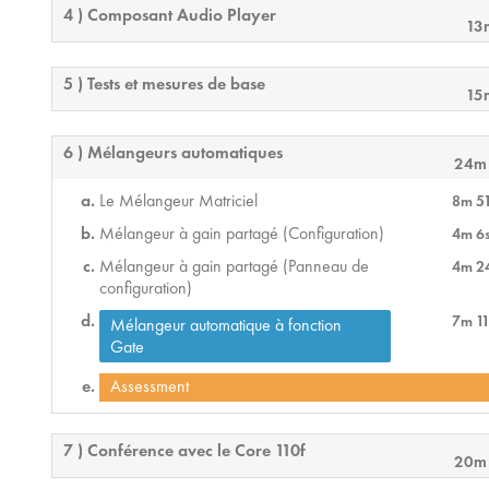
4 ) Composant Audio Player
13
5 ) Tests et mesures de base
15
6 ) Mélangeurs automatiques
24m
Le Mélangeur Matriciel
8m 5
Mélangeur à gain partagé (Configuration)
4m 6
Mélangeur à gain partagé (Panneau de
4m 2
configuration)
7m 11
Mélangeur automatique à fonction
Gate
Assessment
7 ) Conférence avec le Core 110f
20m