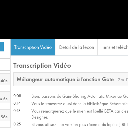
Transcription Vidéo
Détail de la leçon
liens et télé
Transcription Vidéo
Mélangeur automatique à fonction Gate
7m 1
 40s
0:08
Bien, passons du Gain-Sharing Automatic Mixer au Ga
m 5s
0:14
Vous le trouverez aussi dans la bibliothèque Schemati
0:18
Vous remarquerez que le mien est libellé BETA car c'
 56s
Designer.
0:25
Si vous utilisez une version plus récente du logiciel, 