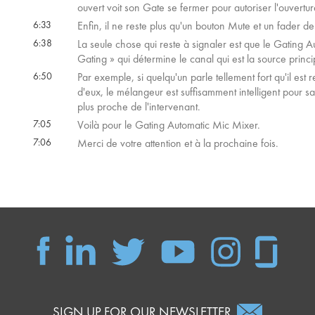
ouvert voit son Gate se fermer pour autoriser l'ouvertu
6:33
Enfin, il ne reste plus qu'un bouton Mute et un fader d
6:38
La seule chose qui reste à signaler est que le Gating
Gating » qui détermine le canal qui est la source princ
6:50
Par exemple, si quelqu'un parle tellement fort qu'il est 
d'eux, le mélangeur est suffisamment intelligent pour savoi
plus proche de l'intervenant.
7:05
Voilà pour le Gating Automatic Mic Mixer.
7:06
Merci de votre attention et à la prochaine fois.
SIGN UP FOR OUR NEWSLETTER