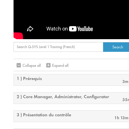
Collapse all
Expand all
1 ) Prérequis
3m
2 ) Core Manager, Administrator, Configurator
35
3 ) Présentation du contrôle
1h 13m