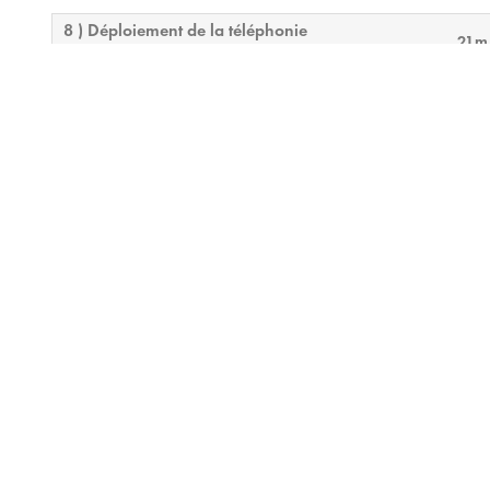
8 ) Déploiement de la téléphonie
21m
9 ) Conception par défaut et examen final
15m