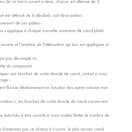
ons de un micro ouvert à deux, chacun est atténué de 3
n est atténué de 6 décibels, soit deux paliers.
nnement de ces paliers.
tion s’applique à chaque nouvelle ouverture de canal plutôt
erts et l'ampleur de l'atténuation qui leur est appliquée ici
st pas décompté ici.
ortie du composant.
quer aux broches de sortie directe de canal, surtout si vous
ivage –
nt fluctue aléatoirement en fonction des autres canaux non
uation », les broches de sortie directe de canal conservent
autorisés à être ouverts si vous voulez limiter le nombre de
n a d'autorisés par ce champ à s’ouvrir, le plus ancien canal