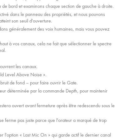
au de bord et examinons chaque section de gauche à droite.
activé dans le panneau des propriétés, et nous pouvons
tteint son seuil d'ouverture.
tendons généralement des voix humaines, mais vous pouvez
haut à vos canaux, cela ne fait que sélectionner le spectre
al.
'ouvrent les canaux.
old Level Above Noise ».
bruit de fond – pour faire ouvrir le Gate.
e valeur déterminée par la commande Depth, pour maintenir
estera ouvert avant fermeture après être redescendu sous le
 ferme pas juste parce que l'orateur a marqué de trop
r l'option « Last Mic On » qui garde actif le dernier canal