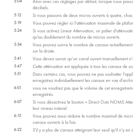
5:04
Ainsi avec ces réglages par défaut, lorsque nous pass
décibels.
5:12
Si nous passons de deux micros ouverts à quatre, chacu
5:19
Vous pouvez régler ici l'atténuation maximale de plafo
5:24
Si vous activez Linear Attenuation, un palier d'atténua
qu'au doublement du nombre de micros ouverts.
5:34
Vous pouvez suivre le nombre de canaux actuellement ouv
sur la droite.
5:41
Vous devez savoir qu’un canal ouvert manuellement n'e
5:47
Cette atténuation est appliquée à tous les canaux de s
5:51
Dans certains cas, vous pouvez ne pas souhaiter l’appli
enregistrez individuellement les canaux en vue d'arch
6:01
vous ne voudrez pas que le volume de cet enregistreme
enregistrés.
6:07
Si vous désactivez le bouton « Direct Outs NOMS Atten
leur niveau naturel.
6:15
Vous pouvez aussi réduire le nombre maximal de micros 
canaux ouverts à la fois.
6:22
S'il y a plus de canaux atteignant leur seuil qu'il n'y e