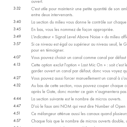
ouvert.
3:32
C'est utile pour maintenir une petite quantité de son amb
entre deux intervenants.
3:40
La section du milieu vous donne le contrôle sur chaque 
3:45
En bas, vous les nommez de façon appropriée.
3:49
L'indicateur « Signal Level Above Noise » du milieu af
3:57
Si ce niveau est égal ou supérieur au niveau seuil, le 
pour en témoigner.
4:07
Vous pouvez choisir un canal comme canal par défaut de
4:13
Cette option exclut l'option « Last Mic On » : soit c'est l
garder ouvert un canal par défaut, donc vous voyez qu'
4:27
Vous pouvez aussi forcer manuellement un canal à s'ou
4:32
Au bas de cette section, vous pouvez couper chaque can
après le Gate, donc monter ce gain n'augmentera pas l
4:44
La section suivante est le nombre de micros ouverts.
4:47
D'où le faux ami NOM qui veut dire Number of Open 
4:51
Ce mélangeur atténue aussi les canaux quand plusieurs so
4:57
Chaque fois que le nombre de micros ouverts double, un