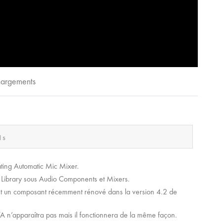
chargements
1s
ting Automatic Mic Mixer.
c Library sous Audio Components et Mixers.
est un composant récemment rénové dans la version 4.2 de
BETA n’apparaîtra pas mais il fonctionnera de la même façon.