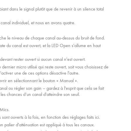
iant dans le signal plutôt que de revenir à un silence total
canal individuel, et nous en avons quatre.
fiche le niveau de chaque canal au-dessus du bruit de fond.
Gate du canal est ouvert, et la LED Open s'allume en haut
vant rester ouvert si aucun canal n'est ouvert.
e dernier micro utilisé qui reste ouvert, soit vous choisissez de
activer une de ces options désactive l'autre.
vrir en sélectionnant le bouton « Manual ».
al ou régler son gain – gardez à l'esprit que cela se fait
es chances d’un canal d'atteindre son seuil.
Mics.
nt ouverts à la fois, en fonction des réglages faits ici.
 palier d'atténuation est appliqué à tous les canaux.