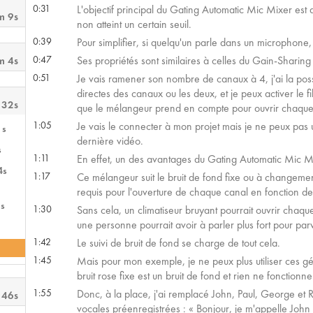
0:31
L'objectif principal du Gating Automatic Mic Mixer est 
m 9s
non atteint un certain seuil.
0:39
Pour simplifier, si quelqu'un parle dans un microphone, 
0:47
Ses propriétés sont similaires à celles du Gain-Sharin
m 4s
0:51
Je vais ramener son nombre de canaux à 4, j'ai la possibi
directes des canaux ou les deux, et je peux activer le 
 32s
que le mélangeur prend en compte pour ouvrir chaque
1:05
Je vais le connecter à mon projet mais je ne peux pas 
1s
dernière vidéo.
s
1:11
En effet, un des avantages du Gating Automatic Mic Mixe
4s
1:17
Ce mélangeur suit le bruit de fond fixe ou à changement 
requis pour l'ouverture de chaque canal en fonction de
s
1:30
Sans cela, un climatiseur bruyant pourrait ouvrir chaqu
une personne pourrait avoir à parler plus fort pour parv
1:42
Le suivi de bruit de fond se charge de tout cela.
1:45
Mais pour mon exemple, je ne peux plus utiliser ces gé
bruit rose fixe est un bruit de fond et rien ne fonctionner
1:55
Donc, à la place, j'ai remplacé John, Paul, George et R
 46s
vocales préenregistrées : « Bonjour, je m'appelle John 