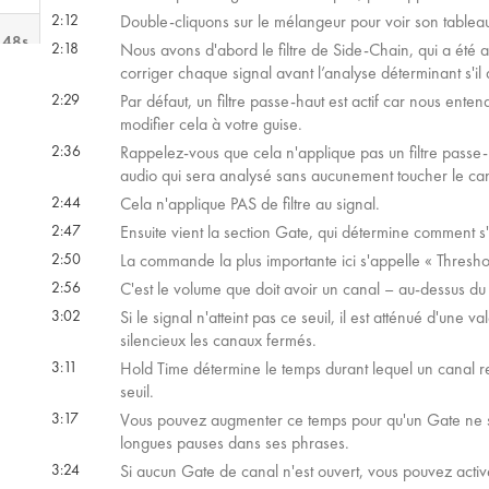
2:12
Double-cliquons sur le mélangeur pour voir son table
 48s
2:18
Nous avons d'abord le filtre de Side-Chain, qui a été 
corriger chaque signal avant l’analyse déterminant s'il a
2:29
Par défaut, un filtre passe-haut est actif car nous en
 53s
modifier cela à votre guise.
2:36
Rappelez-vous que cela n'applique pas un filtre passe-
audio qui sera analysé sans aucunement toucher le can
2:44
Cela n'applique PAS de filtre au signal.
2:47
Ensuite vient la section Gate, qui détermine comment s
2:50
La commande la plus importante ici s'appelle « Thresh
2:56
C'est le volume que doit avoir un canal – au-dessus du 
3:02
Si le signal n'atteint pas ce seuil, il est atténué d'un
silencieux les canaux fermés.
3:11
Hold Time détermine le temps durant lequel un canal r
seuil.
3:17
Vous pouvez augmenter ce temps pour qu'un Gate ne se
longues pauses dans ses phrases.
3:24
Si aucun Gate de canal n'est ouvert, vous pouvez active