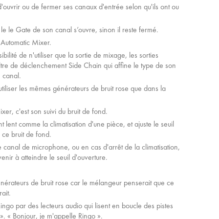
d'ouvrir ou de fermer ses canaux d'entrée selon qu'ils ont ou
le le Gate de son canal s’ouvre, sinon il reste fermé.
g Automatic Mixer.
lité de n'utiliser que la sortie de mixage, les sorties
filtre de déclenchement Side Chain qui affine le type de son
 canal.
utiliser les mêmes générateurs de bruit rose que dans la
r, c'est son suivi du bruit de fond.
lent comme la climatisation d'une pièce, et ajuste le seuil
 ce bruit de fond.
e canal de microphone, ou en cas d'arrêt de la climatisation,
enir à atteindre le seuil d'ouverture.
nérateurs de bruit rose car le mélangeur penserait que ce
ait.
ingo par des lecteurs audio qui lisent en boucle des pistes
». « Bonjour, je m'appelle Ringo ».