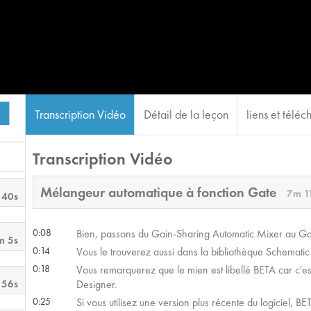
Transcription Vidéo
Détail de la leçon
liens et télé
Transcription Vidéo
Mélangeur automatique à fonction Gate
7m 1
 40s
0:08
Bien, passons du Gain-Sharing Automatic Mixer au Ga
m 5s
0:14
Vous le trouverez aussi dans la bibliothèque Schemati
0:18
Vous remarquerez que le mien est libellé BETA car c'
 56s
Designer.
0:25
Si vous utilisez une version plus récente du logiciel, 