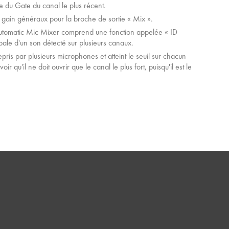
re du Gate du canal le plus récent.
e gain généraux pour la broche de sortie « Mix ».
 Automatic Mic Mixer comprend une fonction appelée « ID
ipale d'un son détecté sur plusieurs canaux.
repris par plusieurs microphones et atteint le seuil sur chacun
r qu'il ne doit ouvrir que le canal le plus fort, puisqu'il est le