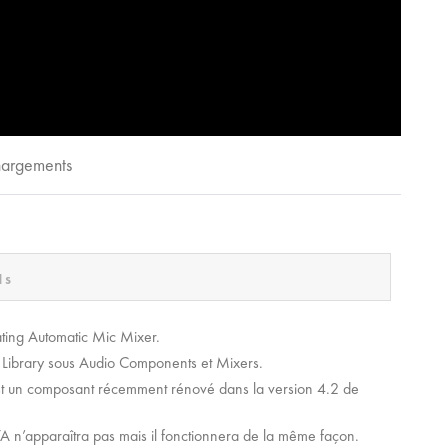
chargements
1s
ting Automatic Mic Mixer.
c Library sous Audio Components et Mixers.
est un composant récemment rénové dans la version 4.2 de
BETA n’apparaîtra pas mais il fonctionnera de la même façon.