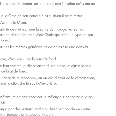
d'ouvrir ou de fermer ses canaux d'entrée selon qu'ils ont ou
le le Gate de son canal s’ouvre, sinon il reste fermé.
g Automatic Mixer.
lité de n'utiliser que la sortie de mixage, les sorties
filtre de déclenchement Side Chain qui affine le type de son
 canal.
utiliser les mêmes générateurs de bruit rose que dans la
r, c'est son suivi du bruit de fond.
lent comme la climatisation d'une pièce, et ajuste le seuil
 ce bruit de fond.
e canal de microphone, ou en cas d'arrêt de la climatisation,
enir à atteindre le seuil d'ouverture.
nérateurs de bruit rose car le mélangeur penserait que ce
ait.
ingo par des lecteurs audio qui lisent en boucle des pistes
». « Bonjour, je m'appelle Ringo ».