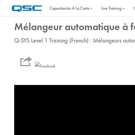
Salta al contenido principal
Capacitación A La Carta
Live Training
Mélangeur automatique à f
Q-SYS Level 1 Training (French) : Mélangeurs auto