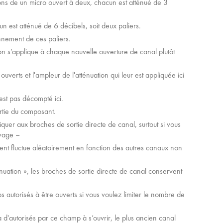
ons de un micro ouvert à deux, chacun est atténué de 3
n est atténué de 6 décibels, soit deux paliers.
nnement de ces paliers.
tion s’applique à chaque nouvelle ouverture de canal plutôt
erts et l'ampleur de l'atténuation qui leur est appliquée ici
st pas décompté ici.
ortie du composant.
quer aux broches de sortie directe de canal, surtout si vous
ivage –
nt fluctue aléatoirement en fonction des autres canaux non
uation », les broches de sortie directe de canal conservent
autorisés à être ouverts si vous voulez limiter le nombre de
n a d'autorisés par ce champ à s’ouvrir, le plus ancien canal