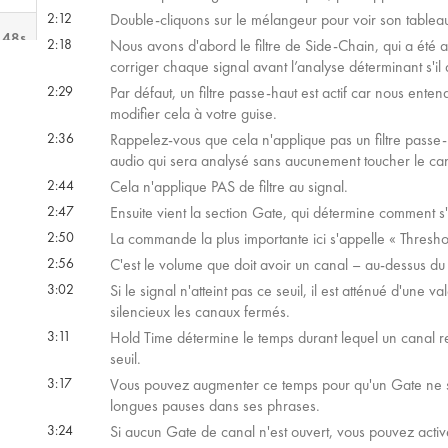
2:12
Double-cliquons sur le mélangeur pour voir son table
 48s
2:18
Nous avons d'abord le filtre de Side-Chain, qui a été 
corriger chaque signal avant l’analyse déterminant s'il a
2:29
Par défaut, un filtre passe-haut est actif car nous en
 53s
modifier cela à votre guise.
2:36
Rappelez-vous que cela n'applique pas un filtre passe-
audio qui sera analysé sans aucunement toucher le can
2:44
Cela n'applique PAS de filtre au signal.
2:47
Ensuite vient la section Gate, qui détermine comment s
2:50
La commande la plus importante ici s'appelle « Thresh
2:56
C'est le volume que doit avoir un canal – au-dessus du 
3:02
Si le signal n'atteint pas ce seuil, il est atténué d'un
silencieux les canaux fermés.
3:11
Hold Time détermine le temps durant lequel un canal r
seuil.
3:17
Vous pouvez augmenter ce temps pour qu'un Gate ne se
longues pauses dans ses phrases.
3:24
Si aucun Gate de canal n'est ouvert, vous pouvez active