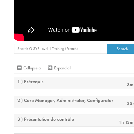
Collapse all
Expand all
1 ) Prérequis
3m
2 ) Core Manager, Administrator, Configurator
35
3 ) Présentation du contrôle
1h 13m