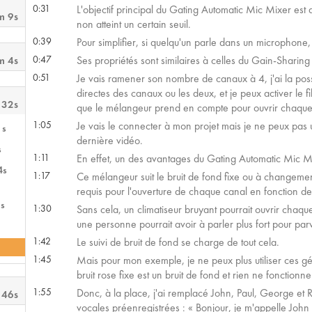
0:31
L'objectif principal du Gating Automatic Mic Mixer est 
m 9s
non atteint un certain seuil.
0:39
Pour simplifier, si quelqu'un parle dans un microphone, 
0:47
Ses propriétés sont similaires à celles du Gain-Sharin
m 4s
0:51
Je vais ramener son nombre de canaux à 4, j'ai la possibi
directes des canaux ou les deux, et je peux activer le 
 32s
que le mélangeur prend en compte pour ouvrir chaque
1:05
Je vais le connecter à mon projet mais je ne peux pas 
1s
dernière vidéo.
s
1:11
En effet, un des avantages du Gating Automatic Mic Mixe
4s
1:17
Ce mélangeur suit le bruit de fond fixe ou à changement 
requis pour l'ouverture de chaque canal en fonction de
s
1:30
Sans cela, un climatiseur bruyant pourrait ouvrir chaqu
une personne pourrait avoir à parler plus fort pour parv
1:42
Le suivi de bruit de fond se charge de tout cela.
1:45
Mais pour mon exemple, je ne peux plus utiliser ces gé
bruit rose fixe est un bruit de fond et rien ne fonctionner
1:55
Donc, à la place, j'ai remplacé John, Paul, George et R
 46s
vocales préenregistrées : « Bonjour, je m'appelle John 