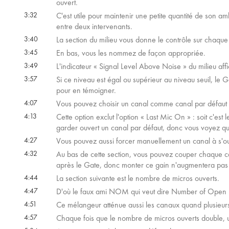
ouvert.
3:32
C'est utile pour maintenir une petite quantité de son amb
entre deux intervenants.
3:40
La section du milieu vous donne le contrôle sur chaque 
3:45
En bas, vous les nommez de façon appropriée.
3:49
L'indicateur « Signal Level Above Noise » du milieu af
3:57
Si ce niveau est égal ou supérieur au niveau seuil, le 
pour en témoigner.
4:07
Vous pouvez choisir un canal comme canal par défaut de
4:13
Cette option exclut l'option « Last Mic On » : soit c'est l
garder ouvert un canal par défaut, donc vous voyez qu'
4:27
Vous pouvez aussi forcer manuellement un canal à s'ou
4:32
Au bas de cette section, vous pouvez couper chaque can
après le Gate, donc monter ce gain n'augmentera pas l
4:44
La section suivante est le nombre de micros ouverts.
4:47
D'où le faux ami NOM qui veut dire Number of Open 
4:51
Ce mélangeur atténue aussi les canaux quand plusieurs so
4:57
Chaque fois que le nombre de micros ouverts double, un