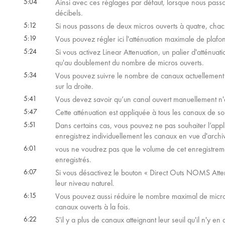
5:04
Ainsi avec ces réglages par défaut, lorsque nous pass
décibels.
5:12
Si nous passons de deux micros ouverts à quatre, chacu
5:19
Vous pouvez régler ici l'atténuation maximale de plafo
5:24
Si vous activez Linear Attenuation, un palier d'atténua
qu'au doublement du nombre de micros ouverts.
5:34
Vous pouvez suivre le nombre de canaux actuellement ouv
sur la droite.
5:41
Vous devez savoir qu’un canal ouvert manuellement n'e
5:47
Cette atténuation est appliquée à tous les canaux de s
5:51
Dans certains cas, vous pouvez ne pas souhaiter l’appli
enregistrez individuellement les canaux en vue d'arch
6:01
vous ne voudrez pas que le volume de cet enregistreme
enregistrés.
6:07
Si vous désactivez le bouton « Direct Outs NOMS Atten
leur niveau naturel.
6:15
Vous pouvez aussi réduire le nombre maximal de micros 
canaux ouverts à la fois.
6:22
S'il y a plus de canaux atteignant leur seuil qu'il n'y e