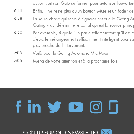
ouvert voit son Gate se fermer pour autoriser l'ouvertu
6:33
Enfin, il ne reste plus qu'un bouton Mute et un fader d
6:38
La seule chose qui reste à signaler est que le Gating
Gating » qui détermine le canal qui est la source princ
6:50
Par exemple, si quelqu'un parle tellement fort qu'il est 
d'eux, le mélangeur est suffisamment intelligent pour savoi
plus proche de l'intervenant.
7:05
Voilà pour le Gating Automatic Mic Mixer.
7:06
Merci de votre attention et à la prochaine fois.
SIGN UP FOR OUR NEWSLETTER