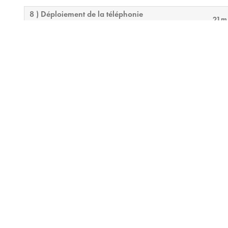
8 ) Déploiement de la téléphonie
21m
9 ) Conception par défaut et examen final
15m