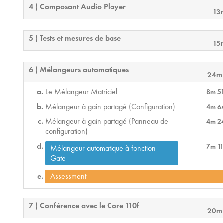
4 ) Composant Audio Player
13
5 ) Tests et mesures de base
15
6 ) Mélangeurs automatiques
24m
Le Mélangeur Matriciel
8m 5
Mélangeur à gain partagé (Configuration)
4m 6
Mélangeur à gain partagé (Panneau de
4m 2
configuration)
7m 11
Mélangeur automatique à fonction
Gate
Assessment
7 ) Conférence avec le Core 110f
20m