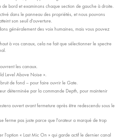
au de bord et examinons chaque section de gauche à droite.
activé dans le panneau des propriétés, et nous pouvons
tteint son seuil d'ouverture.
tendons généralement des voix humaines, mais vous pouvez
haut à vos canaux, cela ne fait que sélectionner le spectre
al.
'ouvrent les canaux.
old Level Above Noise ».
bruit de fond – pour faire ouvrir le Gate.
e valeur déterminée par la commande Depth, pour maintenir
estera ouvert avant fermeture après être redescendu sous le
 ferme pas juste parce que l'orateur a marqué de trop
r l'option « Last Mic On » qui garde actif le dernier canal