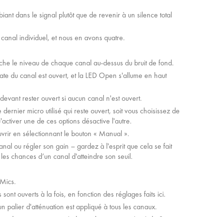
iant dans le signal plutôt que de revenir à un silence total
canal individuel, et nous en avons quatre.
fiche le niveau de chaque canal au-dessus du bruit de fond.
Gate du canal est ouvert, et la LED Open s'allume en haut
vant rester ouvert si aucun canal n'est ouvert.
e dernier micro utilisé qui reste ouvert, soit vous choisissez de
activer une de ces options désactive l'autre.
vrir en sélectionnant le bouton « Manual ».
al ou régler son gain – gardez à l'esprit que cela se fait
es chances d’un canal d'atteindre son seuil.
Mics.
nt ouverts à la fois, en fonction des réglages faits ici.
 palier d'atténuation est appliqué à tous les canaux.