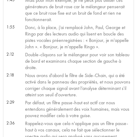
Mais pour mon exemple, je ne peux plus utiliser ces
générateurs de bruit rose car le mélangeur penserait
que ce bruit rose fixe est un bruit de fond et rien ne
fonctionnerait.
1:55
Donc, à la place, j'ai remplacé John, Paul, George et
Ringo par des lecteurs audio qui lisent en boucle des
pistes vocales préenregistrées : « Bonjour, je m'appelle
John ». « Bonjour, je m'appelle Ringo ».
2:12
Double-cliquons sur le mélangeur pour voir son tableau
de bord et examinons chaque section de gauche à
droite.
2:18
Nous avons d'abord le filtre de Side-Chain, qui a été
activé dans le panneau des propriétés, et nous pouvons
corriger chaque signal avant l’analyse déterminant s'il
atteint son seuil d'ouverture.
2:29
Par défaut, un filtre passe-haut est actif car nous
entendons généralement des voix humaines, mais vous
pouvez modifier cela à votre guise.
2:36
Rappelez-vous que cela n'applique pas un filtre passe-
haut à vos canaux, cela ne fait que sélectionner le
spectre audio qui sera analysé sans aucunement