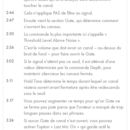
toucher le canal.
2:44
Cela n'applique PAS de filtre au signal.
2:47
Ensuite vient la section Gate, qui détermine comment
s'ouvrent les canaux.
2:50
La commande la plus importante ici s'appelle «
Threshold Level Above Noise ».
2:56
C'est le volume que doit avoir un canal – au-dessus du
bruit de fond – pour faire ouvrir le Gate.
3:02
Si le signal n'atteint pas ce seuil, il est atténué d'une
valeur déterminée par la commande Depth, pour
maintenir silencieux les canaux fermés.
3:11
Hold Time détermine le temps durant lequel un canal
restera ouvert avant fermeture après être redescendu
sous le seuil.
3:17
Vous pouvez augmenter ce temps pour qu'un Gate ne
se ferme pas juste parce que l'orateur a marqué de trop
longues pauses dans ses phrases.
3:24
Si aucun Gate de canal n'est ouvert, vous pouvez
activer l'option « Last Mic On » qui garde actif le