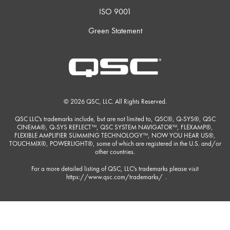
ISO 9001
Green Statement
© 2026 QSC, LLC. All Rights Reserved.
QSC LLC's trademarks include, but are not limited to, QSC®, Q-SYS®, QSC
CINEMA®, Q-SYS REFLECT™, QSC SYSTEM NAVIGATOR™, FLEXAMP®,
FLEXIBLE AMPLIFIER SUMMING TECHNOLOGY™, NOW YOU HEAR US®,
TOUCHMIX®, POWERLIGHT®, some of which are registered in the U.S. and/or
other countries.
For a more detailed listing of QSC, LLC's trademarks please visit
https://www.qsc.com/trademarks/
.