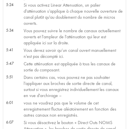
5:24
Si vous activez Linear Attenuation, un palier
d'atténuation s’applique à chaque nouvelle ouverture de
canal plutôt qu'au doublement du nombre de micros
ouverts.
5:34
Vous pouvez suivre le nombre de canaux actuellement
ouverts et l'ampleur de l'atténuation qui leur est
appliquée ici sur la droite.
5:41
Vous devez savoir qu’un canal ouvert manuellement
n'est pas décompté ici.
5:47
Cette atténuation est appliquée à tous les canaux de
sortie du composant.
5:51
Dans certains cas, vous pouvez ne pas souhaiter
l’appliquer aux broches de sortie directe de canal,
surtout si vous enregistrez individuellement les canaux
en vue d'archivage –
6:01
vous ne voudrez pas que le volume de cet
enregistrement fluctue aléatoirement en fonction des
autres canaux non enregistrés.
6:07
Si vous désactivez le bouton « Direct Outs NOMS
Attenuation », les broches de sortie directe de canal