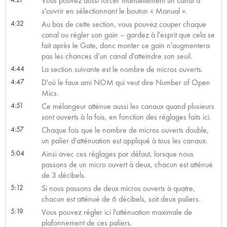
Vous pouvez aussi forcer manuellement un canal à
s'ouvrir en sélectionnant le bouton « Manual ».
4:32
Au bas de cette section, vous pouvez couper chaque
canal ou régler son gain – gardez à l'esprit que cela se
fait après le Gate, donc monter ce gain n'augmentera
pas les chances d’un canal d'atteindre son seuil.
4:44
La section suivante est le nombre de micros ouverts.
4:47
D'où le faux ami NOM qui veut dire Number of Open
Mics.
4:51
Ce mélangeur atténue aussi les canaux quand plusieurs
sont ouverts à la fois, en fonction des réglages faits ici.
4:57
Chaque fois que le nombre de micros ouverts double,
un palier d'atténuation est appliqué à tous les canaux.
5:04
Ainsi avec ces réglages par défaut, lorsque nous
passons de un micro ouvert à deux, chacun est atténué
de 3 décibels.
5:12
Si nous passons de deux micros ouverts à quatre,
chacun est atténué de 6 décibels, soit deux paliers.
5:19
Vous pouvez régler ici l'atténuation maximale de
plafonnement de ces paliers.