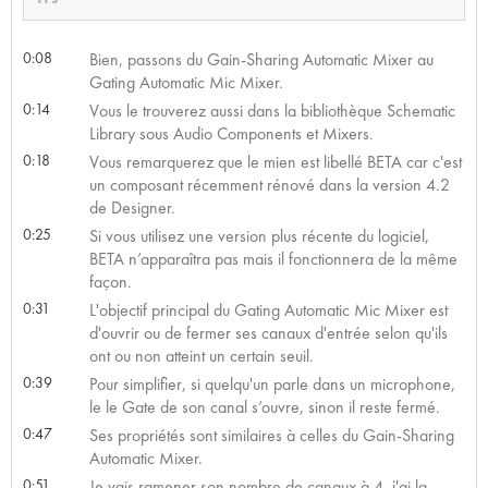
0:08
Bien, passons du Gain-Sharing Automatic Mixer au
Gating Automatic Mic Mixer.
0:14
Vous le trouverez aussi dans la bibliothèque Schematic
Library sous Audio Components et Mixers.
0:18
Vous remarquerez que le mien est libellé BETA car c'est
un composant récemment rénové dans la version 4.2
de Designer.
0:25
Si vous utilisez une version plus récente du logiciel,
BETA n’apparaîtra pas mais il fonctionnera de la même
façon.
0:31
L'objectif principal du Gating Automatic Mic Mixer est
d'ouvrir ou de fermer ses canaux d'entrée selon qu'ils
ont ou non atteint un certain seuil.
0:39
Pour simplifier, si quelqu'un parle dans un microphone,
le le Gate de son canal s’ouvre, sinon il reste fermé.
0:47
Ses propriétés sont similaires à celles du Gain-Sharing
Automatic Mixer.
0:51
Je vais ramener son nombre de canaux à 4, j'ai la