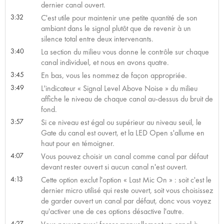
dernier canal ouvert.
3:32
C'est utile pour maintenir une petite quantité de son
ambiant dans le signal plutôt que de revenir à un
silence total entre deux intervenants.
3:40
La section du milieu vous donne le contrôle sur chaque
canal individuel, et nous en avons quatre.
3:45
En bas, vous les nommez de façon appropriée.
3:49
L'indicateur « Signal Level Above Noise » du milieu
affiche le niveau de chaque canal au-dessus du bruit de
fond.
3:57
Si ce niveau est égal ou supérieur au niveau seuil, le
Gate du canal est ouvert, et la LED Open s'allume en
haut pour en témoigner.
4:07
Vous pouvez choisir un canal comme canal par défaut
devant rester ouvert si aucun canal n'est ouvert.
4:13
Cette option exclut l'option « Last Mic On » : soit c'est le
dernier micro utilisé qui reste ouvert, soit vous choisissez
de garder ouvert un canal par défaut, donc vous voyez
qu'activer une de ces options désactive l'autre.
4:27