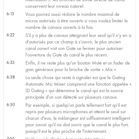
conservent leur niveau naturel.
6:15
Vous pouvez aussi réduire le nombre maximal de
micros autorisés à être ouverts si vous voulez limiter le
nombre de canaux ouverts à la fois.
6:22
S'il y a plus de canaux atteignant leur seuil qu'il n'y en a
d'autorisés par ce champ à s’ouvrir, le plus ancien
canal ouvert voit son Gate se fermer pour autoriser
l'ouverture du Gate du canal le plus récent.
6:33
Enfin, il ne reste plus qu'un bouton Mute et un fader de
gain généraux pour la broche de sortie « Mix ».
6:38
La seule chose qui reste à signaler est que le Gating
Automatic Mic Mixer comprend une fonction appelée «
ID Gating » qui détermine le canal qui est la source
principale d'un son détecté sur plusieurs canaux.
6:50
Par exemple, si quelqu'un parle tellement fort qu'il est
repris par plusieurs microphones et atteint le seuil sur
chacun d'eux, le mélangeur est suffisamment intelligent
pour savoir qu'il ne doit ouvrir que le canal le plus fort,
puisqu'il est le plus proche de l'intervenant.
7:05