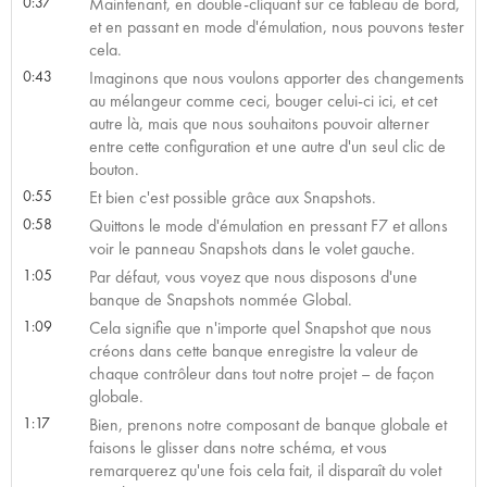
0:37
Maintenant, en double-cliquant sur ce tableau de bord,
et en passant en mode d'émulation, nous pouvons tester
cela.
0:43
Imaginons que nous voulons apporter des changements
au mélangeur comme ceci, bouger celui-ci ici, et cet
autre là, mais que nous souhaitons pouvoir alterner
entre cette configuration et une autre d'un seul clic de
bouton.
0:55
Et bien c'est possible grâce aux Snapshots.
0:58
Quittons le mode d'émulation en pressant F7 et allons
voir le panneau Snapshots dans le volet gauche.
1:05
Par défaut, vous voyez que nous disposons d'une
banque de Snapshots nommée Global.
1:09
Cela signifie que n'importe quel Snapshot que nous
créons dans cette banque enregistre la valeur de
chaque contrôleur dans tout notre projet – de façon
globale.
1:17
Bien, prenons notre composant de banque globale et
faisons le glisser dans notre schéma, et vous
remarquerez qu'une fois cela fait, il disparaît du volet