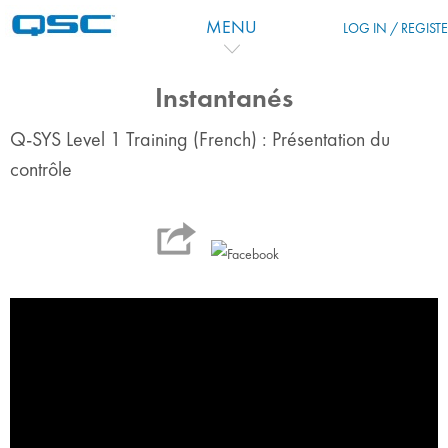
Перейти к основному содержанию
MENU
LOG IN / REGIST
Instantanés
Q-SYS Level 1 Training (French) : Présentation du
contrôle