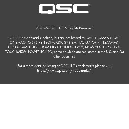
© 2026 QSC, LLC. All Rights Reserved.
QSC LLC's trademarks include, but are not limited to, QSC®, Q-SYS®, QSC
CINEMA®, Q-SYS REFLECT™, QSC SYSTEM NAVIGATOR™, FLEXAMP®,
FLEXIBLE AMPLIFIER SUMMING TECHNOLOGY™, NOW YOU HEAR US®,
TOUCHMIX®, POWERLIGHT®, some of which are registered in the U.S. and/or
other countries.
For a more detailed listing of QSC, LLC's trademarks please visit
https://www.qsc.com/trademarks/
.