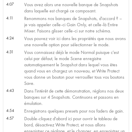
4:07
Vous avez alors une nouvelle banque de Snapshots
dans laquelle est chargé ce composant.
4:11
Renommons nos banques de Snapshots, d'accord ? –
je vais appeler celle-ci Gain Only, et celle-là Entire
Mixer. Faisons glisser celle-ci sur notre schéma.
4:24
Vous pouvez voir ici dans les propriétés que nous avons
une nouvelle option pour sélectionner le mode.
4:31
Vous connaissez déjà le mode Normal puisque c'est
celui par défaut, le mode Scene enregistre
automatiquement le Snapshot dans lequel vous êtes
quand vous en chargez un nouveau, et Write Protect
vous donne un bouton pour verrouiller tous vos boutons
Save.
4:43
Dans l'intérêt de cette démonstration, réglons nos deux
banques sur 4 Snapshots. Continuons et passons en
émulation.
4:54
Enregistrons quelques presets pour nos faders de gain.
4:57
Double-cliquez d'abord ici pour ouvrir le tableau de
bord, désactivez Write Protect, et nous allons
enregistrer ce réglage, et le changer, en enregistrer un