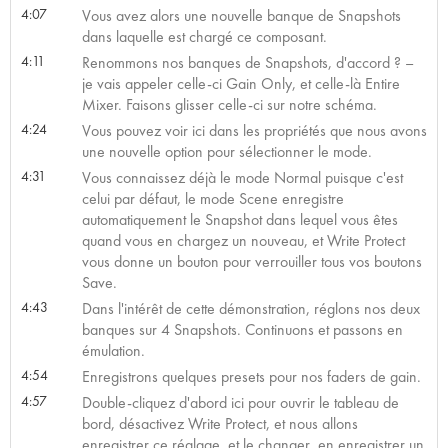
4:07
Vous avez alors une nouvelle banque de Snapshots
dans laquelle est chargé ce composant.
4:11
Renommons nos banques de Snapshots, d'accord ? –
je vais appeler celle-ci Gain Only, et celle-là Entire
Mixer. Faisons glisser celle-ci sur notre schéma.
4:24
Vous pouvez voir ici dans les propriétés que nous avons
une nouvelle option pour sélectionner le mode.
4:31
Vous connaissez déjà le mode Normal puisque c'est
celui par défaut, le mode Scene enregistre
automatiquement le Snapshot dans lequel vous êtes
quand vous en chargez un nouveau, et Write Protect
vous donne un bouton pour verrouiller tous vos boutons
Save.
4:43
Dans l'intérêt de cette démonstration, réglons nos deux
banques sur 4 Snapshots. Continuons et passons en
émulation.
4:54
Enregistrons quelques presets pour nos faders de gain.
4:57
Double-cliquez d'abord ici pour ouvrir le tableau de
bord, désactivez Write Protect, et nous allons
enregistrer ce réglage, et le changer, en enregistrer un