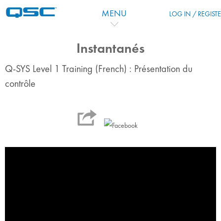
Ir para o conteúdo principal
MENU
LOG IN / REGIST
Instantanés
Q-SYS Level 1 Training (French) : Présentation du
contrôle