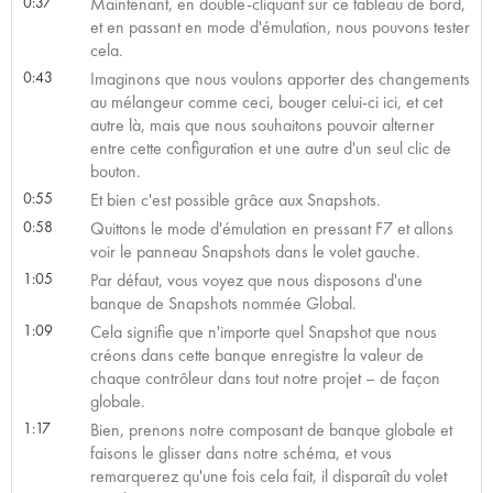
0:37
Maintenant, en double-cliquant sur ce tableau de bord,
et en passant en mode d'émulation, nous pouvons tester
cela.
0:43
Imaginons que nous voulons apporter des changements
au mélangeur comme ceci, bouger celui-ci ici, et cet
autre là, mais que nous souhaitons pouvoir alterner
entre cette configuration et une autre d'un seul clic de
bouton.
0:55
Et bien c'est possible grâce aux Snapshots.
0:58
Quittons le mode d'émulation en pressant F7 et allons
voir le panneau Snapshots dans le volet gauche.
1:05
Par défaut, vous voyez que nous disposons d'une
banque de Snapshots nommée Global.
1:09
Cela signifie que n'importe quel Snapshot que nous
créons dans cette banque enregistre la valeur de
chaque contrôleur dans tout notre projet – de façon
globale.
1:17
Bien, prenons notre composant de banque globale et
faisons le glisser dans notre schéma, et vous
remarquerez qu'une fois cela fait, il disparaît du volet