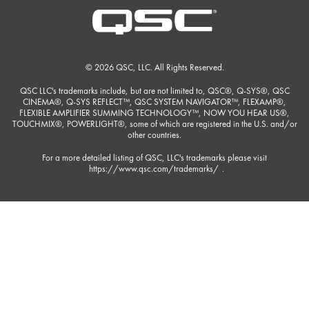
© 2026 QSC, LLC. All Rights Reserved.
QSC LLC's trademarks include, but are not limited to, QSC®, Q-SYS®, QSC
CINEMA®, Q-SYS REFLECT™, QSC SYSTEM NAVIGATOR™, FLEXAMP®,
FLEXIBLE AMPLIFIER SUMMING TECHNOLOGY™, NOW YOU HEAR US®,
TOUCHMIX®, POWERLIGHT®, some of which are registered in the U.S. and/or
other countries.
For a more detailed listing of QSC, LLC's trademarks please visit
https://www.qsc.com/trademarks/
.