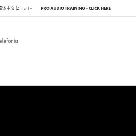
简体中文 ‎(zh_cn)‎
PRO AUDIO TRAINING - CLICK HERE
elefonía