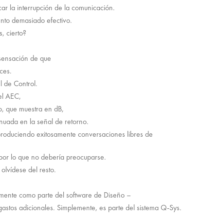
icar la interrupción de la comunicación.
nto demasiado efectivo.
, cierto?
 sensación de que
ces.
l de Control.
el AEC,
o, que muestra en dB,
nuada en la señal de retorno.
produciendo exitosamente conversaciones libres de
 por lo que no debería preocuparse.
lvídese del resto.
amente como parte del software de Diseño –
astos adicionales. Simplemente, es parte del sistema Q-Sys.