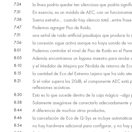
7:24
la línea podría quedar tan silenciosa que podría signif
7:31
En esencia, es un módulo de AEC, con un funcionamie
7:38
Suena extraño… cuando hay silencio total…entre frases
7:47
Podemos agregar Piso de Ruido,
7:51
una señal de ruido artificial pasabajos que produce la
7:56
la conexión sigue activa aunque no haya sonido de vo
8:01
Podemos controlar el nivel de Piso de Ruido en el Pane
8:05
Además encontramos un bypass maestro para anular 
8:10
y el Medidor de Mejora por Pérdida de retorno de Ec
8:15
la cantidad de Eco del Extremo Lejano que ha sido ate
8:21
Si el valor supera los 20dB, el componente AEC está 
reflexiones acústicas.
8:30
Esto es lo que sucede dentro de la caja mágica –algo
8:38
Solamente asegúrese de conectarlo adecuadamente y o
8:44
A diferencia de muchos otros productos,
8:46
la cancelación de Eco de Q-Sys se incluye automátic
8:54
no hay hardware adicional para configurar, y no hay g