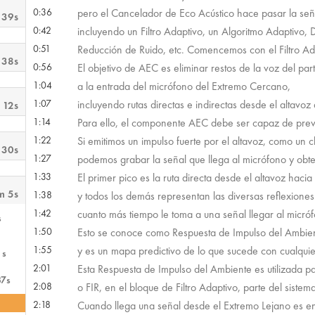
0:36
pero el Cancelador de Eco Acústico hace pasar la seña
 39s
0:42
incluyendo un Filtro Adaptivo, un Algoritmo Adaptivo,
0:51
Reducción de Ruido, etc. Comencemos con el Filtro Ad
 38s
0:56
El objetivo de AEC es eliminar restos de la voz del par
1:04
a la entrada del micrófono del Extremo Cercano,
1:07
incluyendo rutas directas e indirectas desde el altavo
 12s
1:14
Para ello, el componente AEC debe ser capaz de prever
1:22
Si emitimos un impulso fuerte por el altavoz, como un cl
 30s
1:27
podemos grabar la señal que llega al micrófono y obten
1:33
El primer pico es la ruta directa desde el altavoz hacia
m 5s
1:38
y todos los demás representan las diversas reflexione
1:42
cuanto más tiempo le toma a una señal llegar al micró
s
1:50
Esto se conoce como Respuesta de Impulso del Ambie
1:55
y es un mapa predictivo de lo que sucede con cualquie
1s
2:01
Esta Respuesta de Impulso del Ambiente es utilizada par
37s
2:08
o FIR, en el bloque de Filtro Adaptivo, parte del siste
2:18
Cuando llega una señal desde el Extremo Lejano es en