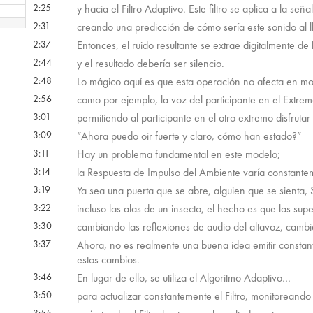
2:25
y hacia el Filtro Adaptivo. Este filtro se aplica a la señal
2:31
creando una predicción de cómo sería este sonido al 
 26s
2:37
Entonces, el ruido resultante se extrae digitalmente d
2:44
y el resultado debería ser silencio.
 23s
2:48
Lo mágico aquí es que esta operación no afecta en mod
2:56
como por ejemplo, la voz del participante en el Extre
3:01
permitiendo al participante en el otro extremo disfruta
3:09
“Ahora puedo oir fuerte y claro, cómo han estado?”
3:11
Hay un problema fundamental en este modelo;
3:14
la Respuesta de Impulso del Ambiente varía constante
3:19
Ya sea una puerta que se abre, alguien que se sienta, 
3:22
incluso las alas de un insecto, el hecho es que las su
3:30
cambiando las reflexiones de audio del altavoz, camb
3:37
Ahora, no es realmente una buena idea emitir constan
estos cambios.
3:46
En lugar de ello, se utiliza el Algoritmo Adaptivo…
3:50
para actualizar constantemente el Filtro, monitoreando 