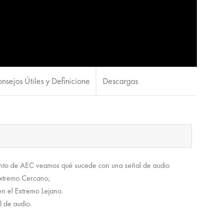
nsejos Útiles y Definicione
Descargas
ento de AEC veamos qué sucede con una señal de audio
Extremo Cercano;
en el Extremo Lejano.
l de audio.