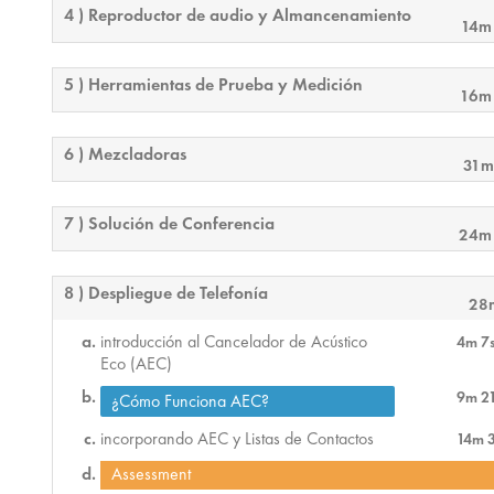
4 ) Reproductor de audio y Almancenamiento
14m
5 ) Herramientas de Prueba y Medición
16m
6 ) Mezcladoras
31m
7 ) Solución de Conferencia
24m
8 ) Despliegue de Telefonía
28
introducción al Cancelador de Acústico
4m 7
Eco (AEC)
9m 2
¿Cómo Funciona AEC?
incorporando AEC y Listas de Contactos
14m 
Assessment