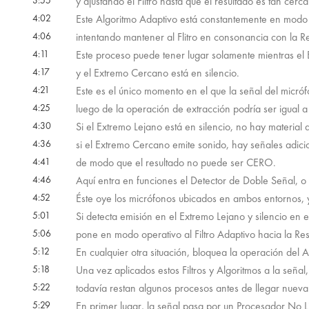
3:55
y ajustando el Filtro hasta que el resultado es tan cer
4:02
Este Algoritmo Adaptivo está constantemente en modo 
4:06
intentando mantener al Flitro en consonancia con la R
4:11
Este proceso puede tener lugar solamente mientras el
4:17
y el Extremo Cercano está en silencio.
4:21
Este es el único momento en el que la señal del micróf
4:25
luego de la operación de extracción podría ser igual
4:30
Si el Extremo Lejano está en silencio, no hay material
4:36
si el Extremo Cercano emite sonido, hay señales adici
4:41
de modo que el resultado no puede ser CERO.
4:46
Aquí entra en funciones el Detector de Doble Señal, o
4:52
Éste oye los micrófonos ubicados en ambos entornos, y
5:01
Si detecta emisión en el Extremo Lejano y silencio en 
5:06
pone en modo operativo al Filtro Adaptivo hacia la Re
5:12
En cualquier otra situación, bloquea la operación del 
5:18
Una vez aplicados estos Filtros y Algoritmos a la señal,
5:22
todavía restan algunos procesos antes de llegar nueva
5:29
En primer lugar, la señal pasa por un Procesador No L