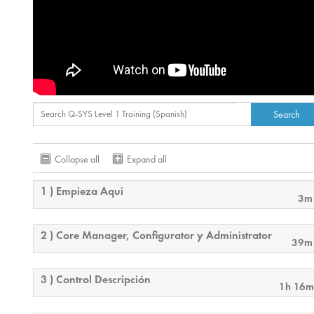
Collapse all
Expand all
1 ) Empieza Aqui
3m
2 ) Core Manager, Configurator y Administrator
39m
3 ) Control Descripción
1h 16m