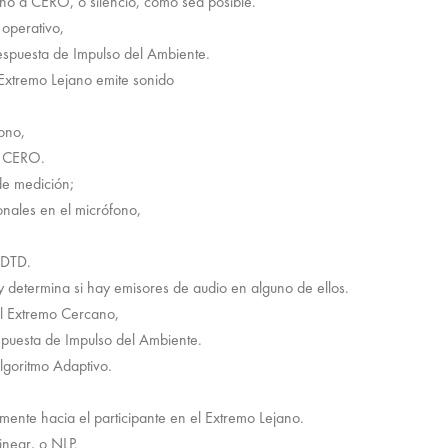
cano a CERO, o silencio, como sea posible.
operativo,
espuesta de Impulso del Ambiente.
 Extremo Lejano emite sonido
ono,
 a CERO.
 de medición;
onales en el micrófono,
 DTD.
 determina si hay emisores de audio en alguno de ellos.
el Extremo Cercano,
spuesta de Impulso del Ambiente.
Algoritmo Adaptivo.
mente hacia el participante en el Extremo Lejano.
inear, o NLP.