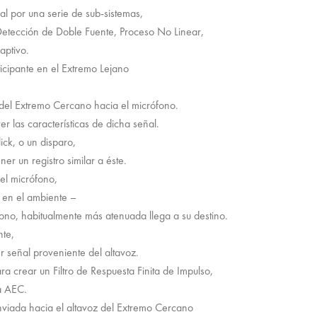
l por una serie de sub-sistemas,
 Detección de Doble Fuente, Proceso No Linear,
aptivo.
ticipante en el Extremo Lejano
z del Extremo Cercano hacia el micrófono.
 las características de dicha señal.
ick, o un disparo,
er un registro similar a éste.
 el micrófono,
s en el ambiente –
fono, habitualmente más atenuada llega a su destino.
nte,
r señal proveniente del altavoz.
a crear un Filtro de Respuesta Finita de Impulso,
ma AEC.
viada hacia el altavoz del Extremo Cercano