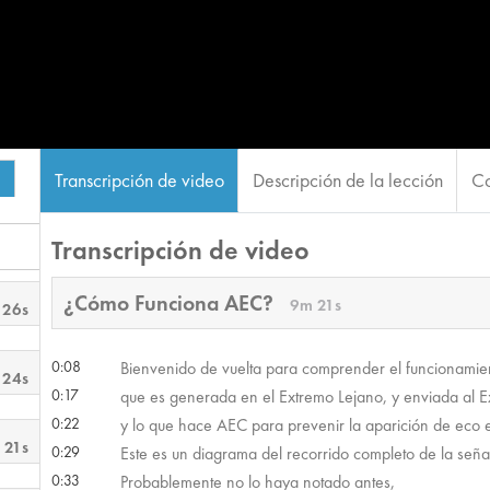
Transcripción de video
Descripción de la lección
Co
Transcripción de video
¿Cómo Funciona AEC?
9m 21s
 26s
0:08
Bienvenido de vuelta para comprender el funcionami
 24s
0:17
que es generada en el Extremo Lejano, y enviada al 
0:22
y lo que hace AEC para prevenir la aparición de eco 
 21s
0:29
Este es un diagrama del recorrido completo de la seña
0:33
Probablemente no lo haya notado antes,