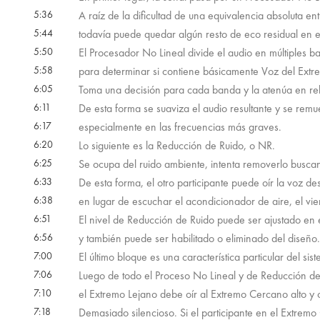
5:36
A raíz de la dificultad de una equivalencia absoluta ent
5:44
todavía puede quedar algún resto de eco residual en e
5:50
El Procesador No Lineal divide el audio en múltiples b
5:58
para determinar si contiene básicamente Voz del Ext
6:05
Toma una decisión para cada banda y la atenúa en rel
6:11
De esta forma se suaviza el audio resultante y se remue
6:17
especialmente en las frecuencias más graves.
6:20
Lo siguiente es la Reducción de Ruido, o NR.
6:25
Se ocupa del ruido ambiente, intenta removerlo buscan
6:33
De esta forma, el otro participante puede oír la voz d
6:38
en lugar de escuchar el acondicionador de aire, el vien
6:51
El nivel de Reducción de Ruido puede ser ajustado en 
6:56
y también puede ser habilitado o eliminado del diseño.
7:00
El último bloque es una característica particular del s
7:06
Luego de todo el Proceso No Lineal y de Reducción de
7:10
el Extremo Lejano debe oír al Extremo Cercano alto y c
7:18
Demasiado silencioso. Si el participante en el Extrem