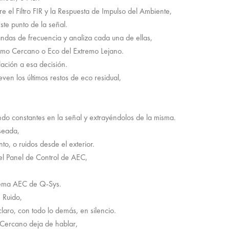
re el Filtro FIR y la Respuesta de Impulso del Ambiente,
ste punto de la señal.
andas de frecuencia y analiza cada una de ellas,
remo Cercano o Eco del Extremo Lejano.
ación a esa decisión.
ven los últimos restos de eco residual,
do constantes en la señal y extrayéndolos de la misma.
eseada,
to, o ruidos desde el exterior.
el Panel de Control de AEC,
istema AEC de Q-Sys.
 Ruido,
laro, con todo lo demás, en silencio.
o Cercano deja de hablar,