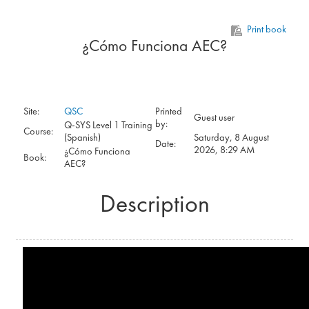
Skip to main content
Print book
¿Cómo Funciona AEC?
Site:
QSC
Printed
Guest user
by:
Q-SYS Level 1 Training
Course:
(Spanish)
Saturday, 8 August
Date:
2026, 8:29 AM
¿Cómo Funciona
Book:
AEC?
Description