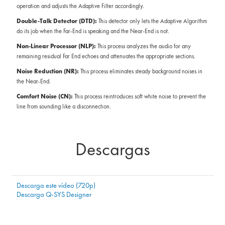
operation and adjusts the Adaptive Filter accordingly.
Double-Talk Detector (DTD):
This detector only lets the Adaptive Algorithm
do its job when the Far-End is speaking and the Near-End is not.
Non-Linear Processor (NLP):
This process analyzes the audio for any
remaining residual Far End echoes and attenuates the appropriate sections.
Noise Reduction (NR):
This process eliminates steady background noises in
the Near-End.
Comfort Noise (CN):
This process reintroduces soft white noise to prevent the
line from sounding like a disconnection.
Descargas
Descarga este vídeo (720p)
Descarga Q-SYS Designer