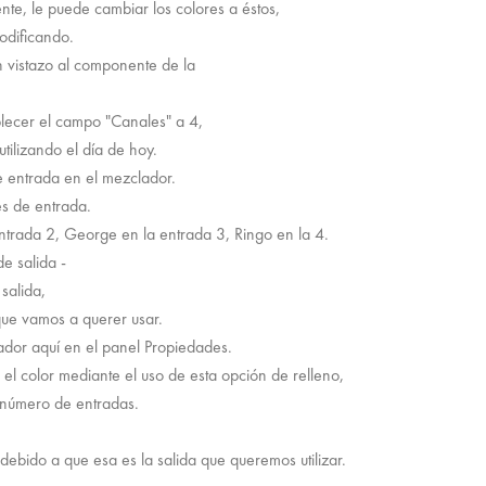
nte, le puede cambiar los colores a éstos,
odificando.
n vistazo al componente de la
lecer el campo "Canales" a 4,
tilizando el día de hoy.
e entrada en el mezclador.
es de entrada.
entrada 2, George en la entrada 3, Ringo en la 4.
e salida -
salida,
 que vamos a querer usar.
ador aquí en el panel Propiedades.
l color mediante el uso de esta opción de relleno,
 número de entradas.
,
ebido a que esa es la salida que queremos utilizar.