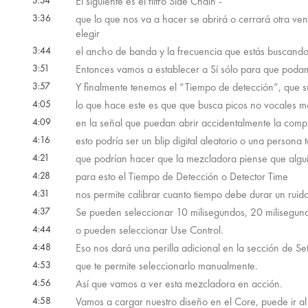
3:34
El siguiente es el filtro Side Chain -
3:36
que lo que nos va a hacer se abrirá o cerrará otra ve
elegir
3:44
el ancho de banda y la frecuencia que estás buscando 
3:51
Entonces vamos a establecer a Sí sólo para que podam
3:57
Y finalmente tenemos el “Tiempo de detección”, que 
4:05
lo que hace este es que que busca picos no vocales
4:09
en la señal que puedan abrir accidentalmente la com
4:16
esto podría ser un blip digital aleatorio o una persona 
4:21
que podrían hacer que la mezcladora piense que algui
4:28
para esto el Tiempo de Detección o Detector Time
4:31
nos permite calibrar cuanto tiempo debe durar un rui
4:37
Se pueden seleccionar 10 milisegundos, 20 milisegund
4:44
o pueden seleccionar Use Control.
4:48
Eso nos dará una perilla adicional en la sección de Se
4:53
que te permite seleccionarlo manualmente.
4:56
Así que vamos a ver esta mezcladora en acción.
4:58
Vamos a cargar nuestro diseño en el Core, puede ir a