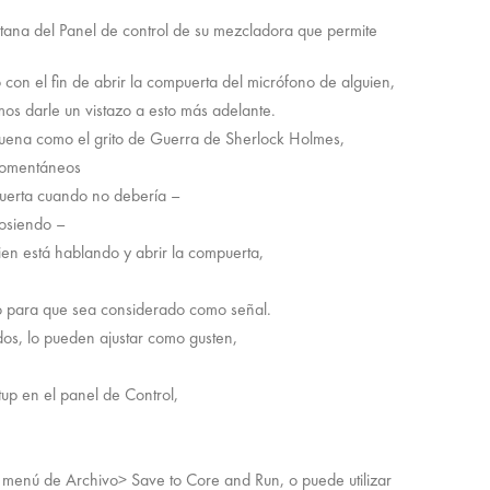
ntana del Panel de control de su mezcladora que permite
con el fin de abrir la compuerta del micrófono de alguien,
os darle un vistazo a esto más adelante.
suena como el grito de Guerra de Sherlock Holmes,
 momentáneos
puerta cuando no debería –
tosiendo –
en está hablando y abrir la compuerta,
do para que sea considerado como señal.
os, lo pueden ajustar como gusten,
tup en el panel de Control,
l menú de Archivo> Save to Core and Run, o puede utilizar