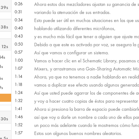
0:26
Ahora estos dos mezcladores ajustan su ganancia de s
 39s
0:31
variando la atenuación de sus entradas.
0:34
Esto puede ser útil en muchas situaciones en las que u
 38s
0:40
hablando utilizando diferentes micrófonos,
0:43
y es mucho más fácil que tener a alguien que ajuste m
0:50
Debido a que este es activado por voz, se asegura la
 12s
0:57
Así que vamos a configurar un sistema.
44s
1:00
Vamos a hacer clic en el Schematic Library, pasamos
3s
1:07
Mixers, y arrastramos una Gain-Sharing Automatic Mi
1:14
Ahora, ya que no tenemos a nadie hablando en realid
6s
1:18
vamos a duplicar ese efecto usando algunos generado
9s
1:24
Así que usted puede agarrar los de componentes de a
1:32
y voy a hacer cuatro copias de éstos para representar
1:41
Ahora si presiona la barra de espacio puede cambiarl
1:46
así que voy a darle un nombre a cada uno de ellos pa
 30s
1:52
un poco más adelante cuando le mostremos cómo func
1:57
Estos son algunos buenos nombres aleatorios.
m 5s