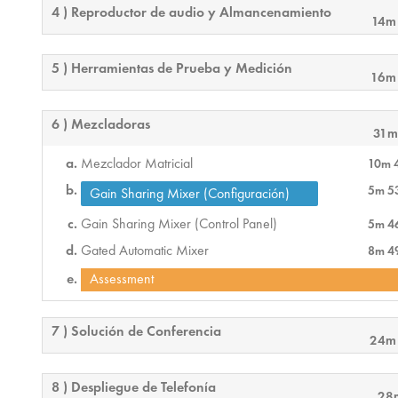
4 ) Reproductor de audio y Almancenamiento
14m
5 ) Herramientas de Prueba y Medición
16m
6 ) Mezcladoras
31m
Mezclador Matricial
10m 
5m 5
Gain Sharing Mixer (Configuración)
Gain Sharing Mixer (Control Panel)
5m 4
Gated Automatic Mixer
8m 4
Assessment
7 ) Solución de Conferencia
24m
8 ) Despliegue de Telefonía
28