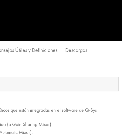
nsejos Útiles y Definiciones
Descargas
ticos que están integradas en el software de Q-Sys
da (o Gain Sharing Mixer)
Automatic Mixer).