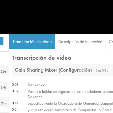
Transcripción de video
Descripción de la lección
Co
Transcripción de video
Gain Sharing Mixer (Configuración)
5m 53s
 26s
0:08
Bienvenidos.
 24s
0:09
Vamos a hablar de algunos de los mezcladores automá
Designer,
 21s
0:15
específicamente la Mezcladora de Ganancia Comparti
0:21
y la Mezcladora Automatica de Compuertas (o Gated 