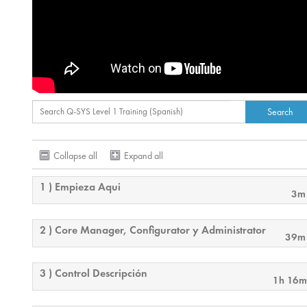
Collapse all
Expand all
1 ) Empieza Aqui
3m
2 ) Core Manager, Configurator y Administrator
39m
3 ) Control Descripción
1h 16m