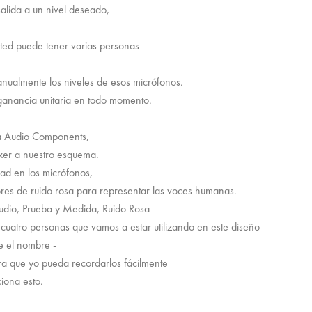
alida a un nivel deseado,
sted puede tener varias personas
anualmente los niveles de esos micrófonos.
 ganancia unitaria en todo momento.
 a Audio Components,
xer a nuestro esquema.
ad en los micrófonos,
res de ruido rosa para representar las voces humanas.
udio, Prueba y Medida, Ruido Rosa
 cuatro personas que vamos a estar utilizando en este diseño
e el nombre -
ra que yo pueda recordarlos fácilmente
iona esto.