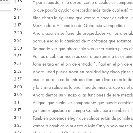
1:59
Y por supuesto, si lo desea, como a cualquier compone
2:07
lo que podría ayudar a recordar más tarde cual está m
2:11
Bien ahora lo siguiente que vamos a hacer es echar u
 26s
2:17
Mezcladora Automática de Ganancia Compartida.
2:20
Ahora aquí en su Panel de propiedades vamos a estab
 23s
2:26
porque esa es la cantidad de micrófonos que estamos u
2:30
Se puede ver que ahora sólo van a ser cuatro pines d
2:35
Vamos a cablear nuestras cuatro personas a estos pin
2:51
John estará en el pin de entrada 1, Paul en el pin de 
2:52
Ahora usted puede notar en realidad hay cinco pines d
2:57
eso es porque cada entrada tiene una línea directa de 
3:00
y la última salida es la una línea de mezcla, que es el
3:05
Ahora demos un vistazo a las funciones de este mezcl
3:11
Al igual que cualquier componente que puede cambiar e
3:17
ya hemos ajustado el campo Canales para cambiar el
3:21
También podemos elegir qué salidas están disponibles
3:25
vamos a cambiar la nuestra a Mix Only o solo mezcla d