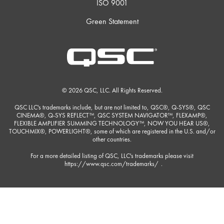
ISO 9001
Green Statement
© 2026 QSC, LLC. All Rights Reserved.
QSC LLC's trademarks include, but are not limited to, QSC®, Q-SYS®, QSC
CINEMA®, Q-SYS REFLECT™, QSC SYSTEM NAVIGATOR™, FLEXAMP®,
FLEXIBLE AMPLIFIER SUMMING TECHNOLOGY™, NOW YOU HEAR US®,
TOUCHMIX®, POWERLIGHT®, some of which are registered in the U.S. and/or
other countries.
For a more detailed listing of QSC, LLC's trademarks please visit
https://www.qsc.com/trademarks/
.