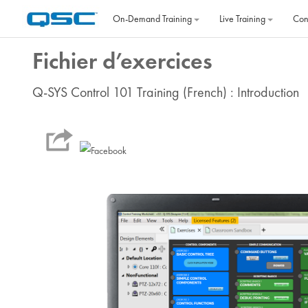
Skip to main content
On‐Demand Training
Live Training
Con
Fichier d’exercices
Q-SYS Control 101 Training (French) : Introduction