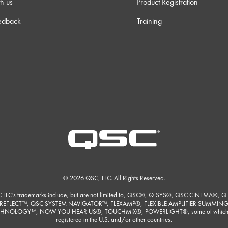
h us
Product Registration
edback
Training
© 2026 QSC, LLC. All Rights Reserved.
 LLC's trademarks include, but are not limited to, QSC®, Q-SYS®, QSC CINEMA®, Q
REFLECT™, QSC SYSTEM NAVIGATOR™, FLEXAMP®, FLEXIBLE AMPLIFIER SUMMIN
HNOLOGY™, NOW YOU HEAR US®, TOUCHMIX®, POWERLIGHT®, some of which
registered in the U.S. and/or other countries.