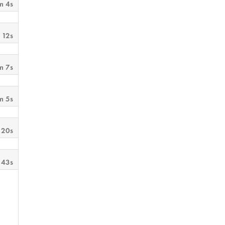
m 4s
 12s
m 7s
m 5s
 20s
 43s