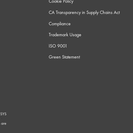
Cookie Policy
CA Transparency in Supply Chains Act
Compliance
Trademark Usage
ISO 9001
Green Statement
-SYS
G
 are