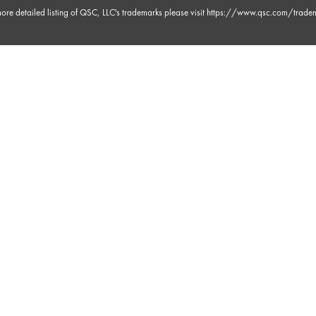
ore detailed listing of QSC, LLC's trademarks please visit
https://www.qsc.com/trade