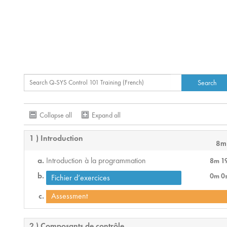
Collapse all
Expand all
1 ) Introduction
8m
Introduction à la programmation
8m 1
0m 0
Fichier d’exercices
Assessment
2 ) Composants de contrôle