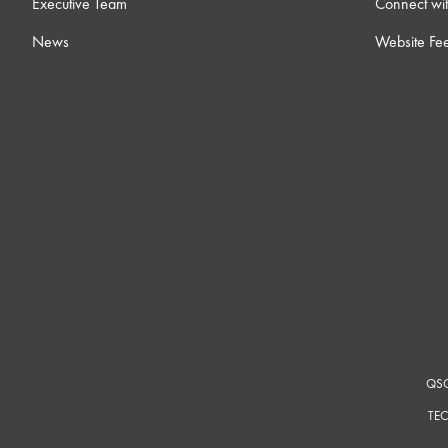
Executive Team
Connect wit
News
Website Fe
QSC
TEC