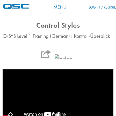
Vai al contenuto principale
MENU
LOG IN / REGIST
Control Styles
Q-SYS Level 1 Training (German) : Kontroll-Überblick