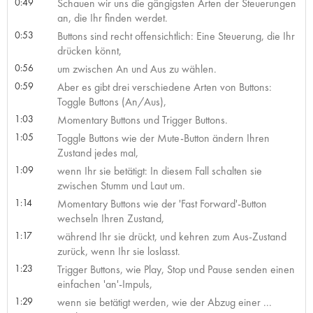
0:49
Schauen wir uns die gängigsten Arten der Steuerungen
an, die Ihr finden werdet.
0:53
Buttons sind recht offensichtlich: Eine Steuerung, die Ihr
drücken könnt,
0:56
um zwischen An und Aus zu wählen.
0:59
Aber es gibt drei verschiedene Arten von Buttons:
Toggle Buttons (An/Aus),
1:03
Momentary Buttons und Trigger Buttons.
1:05
Toggle Buttons wie der Mute-Button ändern Ihren
Zustand jedes mal,
1:09
wenn Ihr sie betätigt: In diesem Fall schalten sie
zwischen Stumm und Laut um.
1:14
Momentary Buttons wie der 'Fast Forward'-Button
wechseln Ihren Zustand,
1:17
während Ihr sie drückt, und kehren zum Aus-Zustand
zurück, wenn Ihr sie loslasst.
1:23
Trigger Buttons, wie Play, Stop und Pause senden einen
einfachen 'an'-Impuls,
1:29
wenn sie betätigt werden, wie der Abzug einer ...