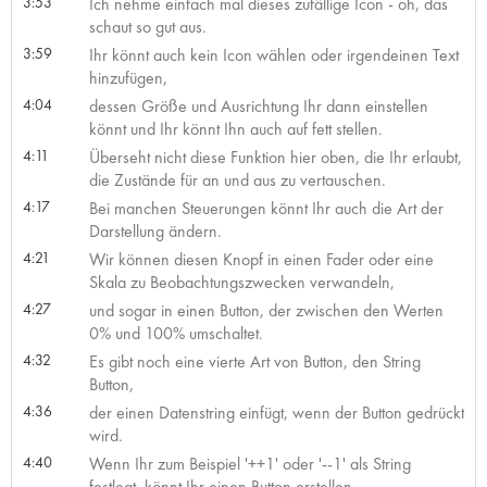
3:53
Ich nehme einfach mal dieses zufällige Icon - oh, das
schaut so gut aus.
3:59
Ihr könnt auch kein Icon wählen oder irgendeinen Text
hinzufügen,
4:04
dessen Größe und Ausrichtung Ihr dann einstellen
könnt und Ihr könnt Ihn auch auf fett stellen.
4:11
Überseht nicht diese Funktion hier oben, die Ihr erlaubt,
die Zustände für an und aus zu vertauschen.
4:17
Bei manchen Steuerungen könnt Ihr auch die Art der
Darstellung ändern.
4:21
Wir können diesen Knopf in einen Fader oder eine
Skala zu Beobachtungszwecken verwandeln,
4:27
und sogar in einen Button, der zwischen den Werten
0% und 100% umschaltet.
4:32
Es gibt noch eine vierte Art von Button, den String
Button,
4:36
der einen Datenstring einfügt, wenn der Button gedrückt
wird.
4:40
Wenn Ihr zum Beispiel '++1' oder '--1' als String
festlegt, könnt Ihr einen Button erstellen,