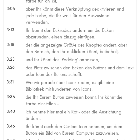
Farbe für 'an' ist,
3:06
aber Ihr könnt diese Verknüpfung deaktivieren und
jede Farbe, die Ihr wollt für den Auszustand
verwenden.
3:13
Ihr könnt den Eckradius ändern um die Ecken
abzurunden, einen Einzug einfügen,
3:18
der die angezeigte Größe des Knopfes ändert, aber
den Bereich, den Ihr anklicken könnt, beibehält,
3:23
und Ihr könnt das 'Padding' anpassen,
3:26
das Platz zwischen den Ecken des Buttons und dem Text
oder Icon des Buttons schafft.
3:31
Wo wir gerade über Icons reden, es gibt eine
Bibliothek mit hunderten von Icons,
3:36
die Ihr Eurem Button zuweisen könnt, Ihr könnt die
Farbe einstellen -
3:40
ich nehme hier mal ein Rot - oder die Ausrichtung
ändern.
3:46
Ihr könnt auch den Custom Icon nehmen, um dem
Button ein Bild von Eurem Computer zuzuweisen.