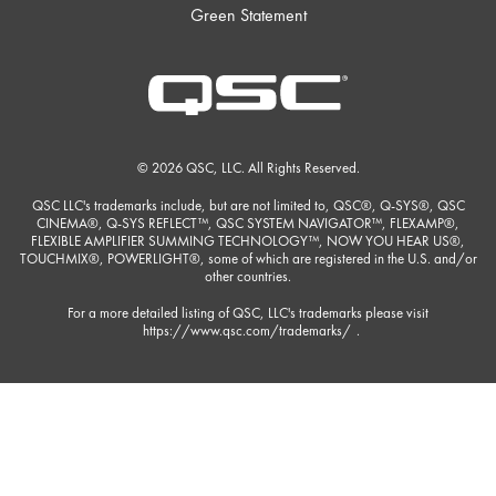
Green Statement
© 2026 QSC, LLC. All Rights Reserved.
QSC LLC's trademarks include, but are not limited to, QSC®, Q-SYS®, QSC
CINEMA®, Q-SYS REFLECT™, QSC SYSTEM NAVIGATOR™, FLEXAMP®,
FLEXIBLE AMPLIFIER SUMMING TECHNOLOGY™, NOW YOU HEAR US®,
TOUCHMIX®, POWERLIGHT®, some of which are registered in the U.S. and/or
other countries.
For a more detailed listing of QSC, LLC's trademarks please visit
https://www.qsc.com/trademarks/
.