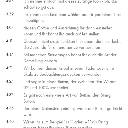
3:53
Ich nehme einfach mal dieses zufällige Icon - oh, das
schaut so gut aus.
3:59
Ihr könnt auch kein Icon wählen oder irgendeinen Text
hinzufügen,
4:04
dessen Größe und Ausrichtung Ihr dann einstellen
könnt und Ihr könnt Ihn auch auf fett stellen.
4:11
Überseht nicht diese Funktion hier oben, die Ihr erlaubt,
die Zustände für an und aus zu vertauschen.
4:17
Bei manchen Steuerungen könnt Ihr auch die Art der
Darstellung ändern.
4:21
Wir können diesen Knopf in einen Fader oder eine
Skala zu Beobachtungszwecken verwandeln,
4:27
und sogar in einen Button, der zwischen den Werten
0% und 100% umschaltet.
4:32
Es gibt noch eine vierte Art von Button, den String
Button,
4:36
der einen Datenstring einfügt, wenn der Button gedrückt
wird.
4:40
Wenn Ihr zum Beispiel '++1' oder '--1' als String
festlegt, könnt Ihr einen Button erstellen,