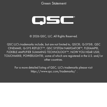
Green Statement
© 2026 QSC, LLC. All Rights Reserved.
QSC LLC's trademarks include, but are not limited to, QSC®, Q-SYS®, QSC
CINEMA®, Q-SYS REFLECT™, QSC SYSTEM NAVIGATOR™, FLEXAMP®,
FLEXIBLE AMPLIFIER SUMMING TECHNOLOGY™, NOW YOU HEAR US®,
TOUCHMIX®, POWERLIGHT®, some of which are registered in the U.S. and/or
other countries.
For a more detailed listing of QSC, LLC's trademarks please visit
https://www.qsc.com/trademarks/
.