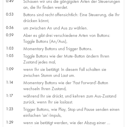
0:49
Schauen wir uns die gängigsten Arten der Steuerungen
an, die Ihr finden werdet.
0:53
Buttons sind recht offensichtlich: Eine Steuerung, die Ihr
drücken könnt,
0:56
um zwischen An und Aus zu wählen.
0:59
Aber es gibt drei verschiedene Arten von Buttons:
Toggle Buttons (An/Aus),
1:03
Momentary Buttons und Trigger Buttons.
1:05
Toggle Buttons wie der Mute-Button ändern Ihren
Zustand jedes mal,
1:09
wenn Ihr sie betätigt: In diesem Fall schalten sie
zwischen Stumm und Laut um.
1:14
Momentary Buttons wie der 'Fast Forward'-Button
wechseln Ihren Zustand,
1:17
während Ihr sie drückt, und kehren zum Aus-Zustand
zurück, wenn Ihr sie loslasst.
1:23
Trigger Buttons, wie Play, Stop und Pause senden einen
einfachen 'an'-Impuls,
1:29
wenn sie betätigt werden, wie der Abzug einer ...