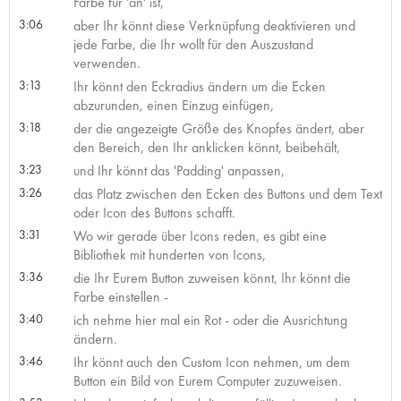
Farbe für 'an' ist,
3:06
aber Ihr könnt diese Verknüpfung deaktivieren und
jede Farbe, die Ihr wollt für den Auszustand
verwenden.
3:13
Ihr könnt den Eckradius ändern um die Ecken
abzurunden, einen Einzug einfügen,
3:18
der die angezeigte Größe des Knopfes ändert, aber
den Bereich, den Ihr anklicken könnt, beibehält,
3:23
und Ihr könnt das 'Padding' anpassen,
3:26
das Platz zwischen den Ecken des Buttons und dem Text
oder Icon des Buttons schafft.
3:31
Wo wir gerade über Icons reden, es gibt eine
Bibliothek mit hunderten von Icons,
3:36
die Ihr Eurem Button zuweisen könnt, Ihr könnt die
Farbe einstellen -
3:40
ich nehme hier mal ein Rot - oder die Ausrichtung
ändern.
3:46
Ihr könnt auch den Custom Icon nehmen, um dem
Button ein Bild von Eurem Computer zuzuweisen.