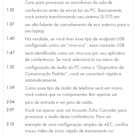
Core para processar os microfones da sala de
1:32
conferência antes de enviá-los ao PC. Basicamente,
você estaria transformando seu sistema Q-SYS em
1:37
um alto-falante de cancelamento de eco externo para o
seu laptop.
1:40
Na verdade, se você tiver esse tipo de endpoint USB
configurado como um “viva-voz”, essa conexão USB
1:47
será identificada como um viva-voz por seu aplicativo
de conferência. Se você selecioná-lo no menu de
1:52
configuração de áudio do PC como o “Dispositivo de
Comunicação Padrão”, você se conectará rápida e
automaticamente.
1:59
Como esse tipo de áudio de telefone será em mono,
você notará que os componentes têm apenas um
2:04
pino de entrada e um pino de saída.
2:07
Você vai querer usar um Acoustic Echo Canceler para
processar o áudio desta conferência. Para um
2:13
exemplo de uma configuração simples de AEC, confira
nosso vídeo de início rápido de treinamento no