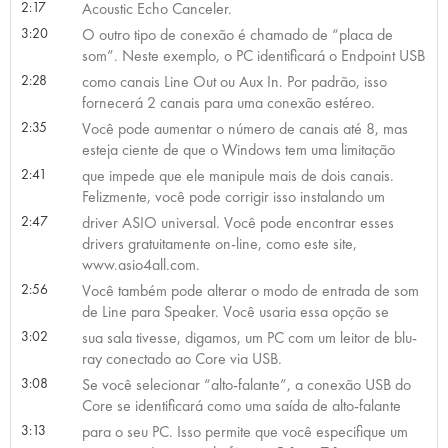
2:17
Acoustic Echo Canceler.
3:20
O outro tipo de conexão é chamado de “placa de
som”. Neste exemplo, o PC identificará o Endpoint USB
2:28
como canais Line Out ou Aux In. Por padrão, isso
fornecerá 2 canais para uma conexão estéreo.
2:35
Você pode aumentar o número de canais até 8, mas
esteja ciente de que o Windows tem uma limitação
2:41
que impede que ele manipule mais de dois canais.
Felizmente, você pode corrigir isso instalando um
2:47
driver ASIO universal. Você pode encontrar esses
drivers gratuitamente on-line, como este site,
www.asio4all.com.
2:56
Você também pode alterar o modo de entrada de som
de Line para Speaker. Você usaria essa opção se
3:02
sua sala tivesse, digamos, um PC com um leitor de blu-
ray conectado ao Core via USB.
3:08
Se você selecionar “alto-falante”, a conexão USB do
Core se identificará como uma saída de alto-falante
3:13
para o seu PC. Isso permite que você especifique um