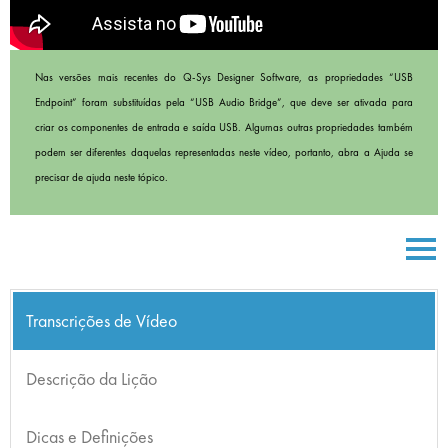
Nas versões mais recentes do Q-Sys Designer Software, as propriedades “USB
Endpoint” foram substituídas pela “USB Audio Bridge”, que deve ser ativada para
criar os componentes de entrada e saída USB. Algumas outras propriedades também
podem ser diferentes daquelas representadas neste vídeo, portanto, abra a Ajuda se
precisar de ajuda neste tópico.
Transcrições de Vídeo
Descrição da Lição
Dicas e Definições