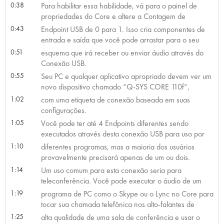
0:38
Para habilitar essa habilidade, vá para o painel de
propriedades do Core e altere a Contagem de
0:43
Endpoint USB de 0 para 1. Isso cria componentes de
entrada e saída que você pode arrastar para o seu
0:51
esquema que irá receber ou enviar áudio através do
Conexão USB.
0:55
Seu PC e qualquer aplicativo apropriado devem ver um
novo dispositivo chamado “Q-SYS CORE 110f”,
1:02
com uma etiqueta de conexão baseada em suas
configurações.
1:05
Você pode ter até 4 Endpoints diferentes sendo
executados através desta conexão USB para uso por
1:10
diferentes programas, mas a maioria dos usuários
provavelmente precisará apenas de um ou dois.
1:14
Um uso comum para esta conexão seria para
teleconferência. Você pode executar o áudio de um
1:19
programa de PC como o Skype ou o Lync no Core para
tocar sua chamada telefônica nos alto-falantes de
1:25
alta qualidade de uma sala de conferência e usar o