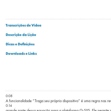
Transcrições de Vídeo
Descrição da Lição
Dicas e Definições
Downloads e Links
0:08
A funcionalidade “Traga seu próprio dispositivo” é uma regra nas r
0:14
grande parte dessa equação para a plataforma Q-SYS. Ele permite q