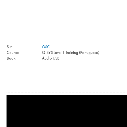
Skip to main content
Site:
QSC
Course:
Q-SYS Level 1 Training (Portuguese)
Book:
Áudio USB