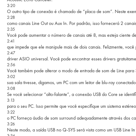
3:20
O outro tipo de conexão é chamado de “placa de som”. Neste exemp
2:28
como canais Line Out ou Aux In. Por padrão, isso fornecerá 2 cana
2:35
Você pode aumentar o número de canais até 8, mas esteja ciente d
2:41
que impede que ele manipule mais de dois canais. Felizmente, você p
2:47
driver ASIO universal. Você pode encontrar esses drivers gratuitame
2:56
Você também pode alterar o modo de entrada de som de Line para 
3:02
sua sala tivesse, digamos, um PC com um leitor de blu-ray conectad
3:08
Se você selecionar “alto-falante”, a conexão USB do Core se identif
3:13
para o seu PC. Isso permite que você especifique um sistema estére
3:22
o PC forneça áudio de som surround adequadamente através dos ca
3:26
Neste modo, a saída USB no Q-SYS será vista como um USB Line In
3:34