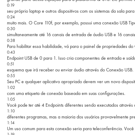
0:19
seu próprio laptop e outros dispositivos com os sistemas da sala par
0:24
muito mais. O Core 110f, por exemplo, possui uma conexão USB Tipo 
0:30
simultaneamente até 16 canais de entrada de áudio USB e 16 canais 
0:38
Para habilitar essa habilidade, vá para o painel de propriedades d
0:43
Endpoint USB de 0 para 1. Isso cria componentes de entrada e saíd
0:51
esquema que irá receber ou enviar áudio através do Conexão USB.
0:55
Seu PC e qualquer aplicativo apropriado devem ver um novo dispo
1:02
com uma etiqueta de conexão baseada em suas configurações.
1:05
Você pode ter até 4 Endpoints diferentes sendo executados através
1:10
diferentes programas, mas a maioria dos usuários provavelmente pr
1:14
Um uso comum para esta conexão seria para teleconferência. Você
1:19