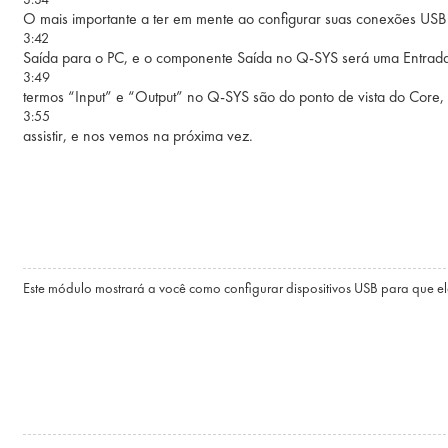
O mais importante a ter em mente ao configurar suas conexões US
3:42
Saída para o PC, e o componente Saída no Q-SYS será uma Entrada 
3:49
termos “Input” e “Output” no Q-SYS são do ponto de vista do Core,
3:55
assistir, e nos vemos na próxima vez.
Este módulo mostrará a você como configurar dispositivos USB para que 