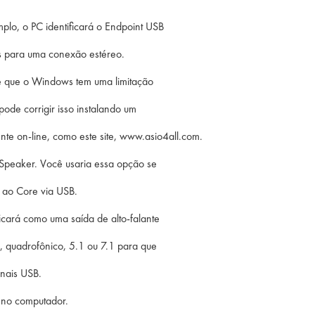
lo, o PC identificará o Endpoint USB
is para uma conexão estéreo.
e que o Windows tem uma limitação
ode corrigir isso instalando um
nte on-line, como este site, www.asio4all.com.
Speaker. Você usaria essa opção se
o ao Core via USB.
icará como uma saída de alto-falante
o, quadrofônico, 5.1 ou 7.1 para que
nais USB.
 no computador.