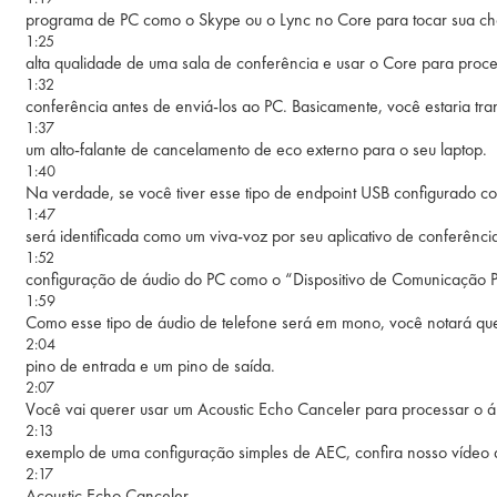
programa de PC como o Skype ou o Lync no Core para tocar sua cha
1:25
alta qualidade de uma sala de conferência e usar o Core para proce
1:32
conferência antes de enviá-los ao PC. Basicamente, você estaria t
1:37
um alto-falante de cancelamento de eco externo para o seu laptop.
1:40
Na verdade, se você tiver esse tipo de endpoint USB configurado 
1:47
será identificada como um viva-voz por seu aplicativo de conferênc
1:52
configuração de áudio do PC como o “Dispositivo de Comunicação P
1:59
Como esse tipo de áudio de telefone será em mono, você notará q
2:04
pino de entrada e um pino de saída.
2:07
Você vai querer usar um Acoustic Echo Canceler para processar o á
2:13
exemplo de uma configuração simples de AEC, confira nosso vídeo d
2:17
Acoustic Echo Canceler.