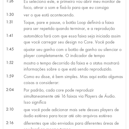
1:26
Eu seleciono este, e primeiro vou abrir meu monitor de
foco, ativar o som e fixá-lo para que eu consiga
1:30
ver o que está acontecendo.
1:31
Toque, pare e pause, o botão Loop definirá a faixa
para ser repetida quando terminar, e a reprodução
1:41
automática fará com que essa faixa seja iniciada assim
que você carregar seu design no Core. Você pode
1:45
ajustar seu ganho com o botão de ganho ou silenciar o
player completamente. O indicador de tempo
1:52
mostra o tempo decorrido da faixa e o status mostrará
informações sobre o que está sendo reproduzido.
1:59
Como eu disse, é bem simples. Mas aqui estão algumas
coisas a considerar:
2:04
Por padrão, cada core pode reproduzir
simultaneamente até 16 faixas via Players de Áudio.
Isso significa
2:10
que você pode adicionar mais sete desses players de
áudio estéreo para tocar até oito arquivos estéreo
2:16
diferentes que são enviados para diferentes áreas de