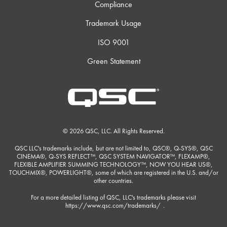
Compliance
Trademark Usage
ISO 9001
Green Statement
© 2026 QSC, LLC. All Rights Reserved.
QSC LLC's trademarks include, but are not limited to, QSC®, Q-SYS®, QSC
CINEMA®, Q-SYS REFLECT™, QSC SYSTEM NAVIGATOR™, FLEXAMP®,
FLEXIBLE AMPLIFIER SUMMING TECHNOLOGY™, NOW YOU HEAR US®,
TOUCHMIX®, POWERLIGHT®, some of which are registered in the U.S. and/or
other countries.
For a more detailed listing of QSC, LLC's trademarks please visit
https://www.qsc.com/trademarks/
.