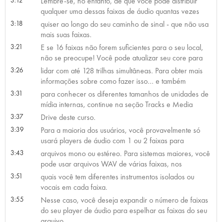
Lembre-se, no entanto, de que você pode distribuir
qualquer uma dessas faixas de áudio quantas vezes
3:18
quiser ao longo do seu caminho de sinal - que não usa
mais suas faixas.
3:21
E se 16 faixas não forem suficientes para o seu local,
não se preocupe! Você pode atualizar seu core para
3:26
lidar com até 128 trilhas simultâneas. Para obter mais
informações sobre como fazer isso… e também
3:31
para conhecer os diferentes tamanhos de unidades de
mídia internas, continue na seção Tracks e Media
3:37
Drive deste curso.
3:39
Para a maioria dos usuários, você provavelmente só
usará players de áudio com 1 ou 2 faixas para
3:43
arquivos mono ou estéreo. Para sistemas maiores, você
pode usar arquivos WAV de várias faixas, nos
3:51
quais você tem diferentes instrumentos isolados ou
vocais em cada faixa.
3:55
Nesse caso, você deseja expandir o número de faixas
do seu player de áudio para espelhar as faixas do seu
arquivo.