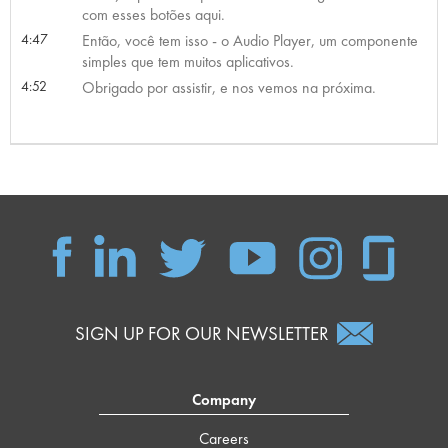
com esses botões aqui.
4:47
Então, você tem isso - o Audio Player, um componente
simples que tem muitos aplicativos.
4:52
Obrigado por assistir, e nos vemos na próxima.
SIGN UP FOR OUR NEWSLETTER
Company
Careers