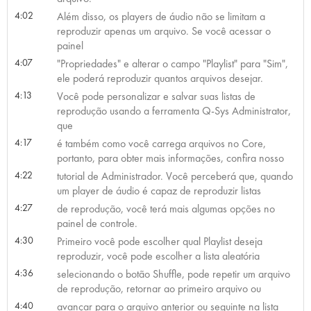
4:02
Além disso, os players de áudio não se limitam a
reproduzir apenas um arquivo. Se você acessar o
painel
4:07
"Propriedades" e alterar o campo "Playlist" para "Sim",
ele poderá reproduzir quantos arquivos desejar.
4:13
Você pode personalizar e salvar suas listas de
reprodução usando a ferramenta Q-Sys Administrator,
que
4:17
é também como você carrega arquivos no Core,
portanto, para obter mais informações, confira nosso
4:22
tutorial de Administrador. Você perceberá que, quando
um player de áudio é capaz de reproduzir listas
4:27
de reprodução, você terá mais algumas opções no
painel de controle.
4:30
Primeiro você pode escolher qual Playlist deseja
reproduzir, você pode escolher a lista aleatória
4:36
selecionando o botão Shuffle, pode repetir um arquivo
de reprodução, retornar ao primeiro arquivo ou
4:40
avançar para o arquivo anterior ou seguinte na lista