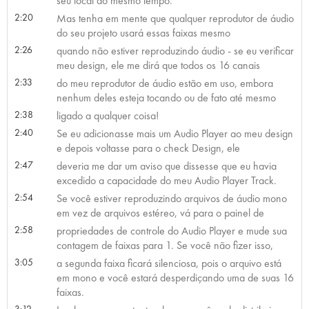
seu local ao mesmo tempo.
2:20
Mas tenha em mente que qualquer reprodutor de áudio
do seu projeto usará essas faixas mesmo
2:26
quando não estiver reproduzindo áudio - se eu verificar
meu design, ele me dirá que todos os 16 canais
2:33
do meu reprodutor de áudio estão em uso, embora
nenhum deles esteja tocando ou de fato até mesmo
2:38
ligado a qualquer coisa!
2:40
Se eu adicionasse mais um Audio Player ao meu design
e depois voltasse para o check Design, ele
2:47
deveria me dar um aviso que dissesse que eu havia
excedido a capacidade do meu Audio Player Track.
2:54
Se você estiver reproduzindo arquivos de áudio mono
em vez de arquivos estéreo, vá para o painel de
2:58
propriedades de controle do Audio Player e mude sua
contagem de faixas para 1. Se você não fizer isso,
3:05
a segunda faixa ficará silenciosa, pois o arquivo está
em mono e você estará desperdiçando uma de suas 16
faixas.
3:12