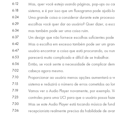
6:12
Mas, quer você esteja usando páginas, pop-ups ou ca
6:18
sistema, e é por isso que um fluxograma pode ajudá-lo 
6:24
Uma grande coisa a considerar durante este processo 
6:29
escolhas você quer dar ao usuário? Quer dizer, a esc
6:34
mas também pode ser uma coisa ruim.
6:37
Um design que não fornece escolhas suficientes pode
6:42
Mas a escolha em excesso também pode ser um grand
6:47
usuário encontrar a coisa que está procurando, ou nu
6:53
parecerá muito complicado e difícil de se trabalhar.
6:56
Então, se você sente a necessidade de complicar demai
7:02
cabeça agora mesmo.
7:10
Proporcionar ao usuário menos opções aumentará a v
7:15
sistema e reduzirá o número de erros cometidos ao l
7:19
Vamos ver o Audio Player novamente, por exemplo. Vo
7:23
controles para uma UCI para que o usuário possa faze
7:30
Mas se este Audio Player está tocando música de fund
7:36
recepcionista realmente precisa da habilidade de ava