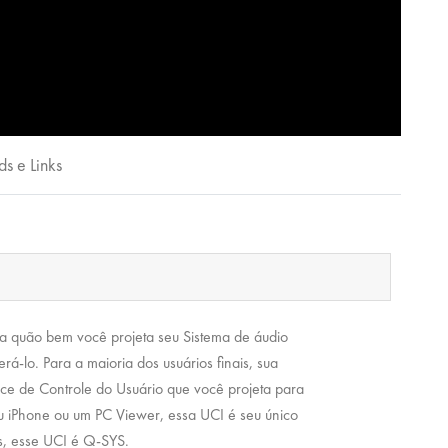
s e Links
a quão bem você projeta seu Sistema de áudio
á-lo. Para a maioria dos usuários finais, sua
ce de Controle do Usuário que você projeta para
 iPhone ou um PC Viewer, essa UCI é seu único
es, esse UCI é Q-SYS.