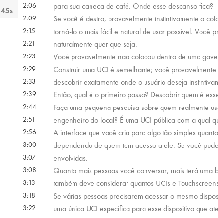
2:06
para sua caneca de café. Onde esse descanso fica?
 45s
2:09
Se você é destro, provavelmente instintivamente o col
2:15
torná-lo o mais fácil e natural de usar possível. Você
 25s
2:21
naturalmente quer que seja.
2:23
Você provavelmente não colocou dentro de uma gaveta
2:29
Construir uma UCI é semelhante; você provavelmente 
 38s
2:33
descobrir exatamente onde o usuário deseja instintiva
2:39
Então, qual é o primeiro passo? Descobrir quem é esse
 43s
2:44
Faça uma pequena pesquisa sobre quem realmente usa
2:51
engenheiro do local? É uma UCI pública com a qual qu
2:56
A interface que você cria para algo tão simples quant
3:00
dependendo de quem tem acesso a ele. Se você puder
3:07
envolvidas.
3:08
Quanto mais pessoas você conversar, mais terá uma 
3:13
também deve considerar quantos UCIs e Touchscreens 
3:18
Se várias pessoas precisarem acessar o mesmo disposit
3:22
uma única UCI específica para esse dispositivo que a