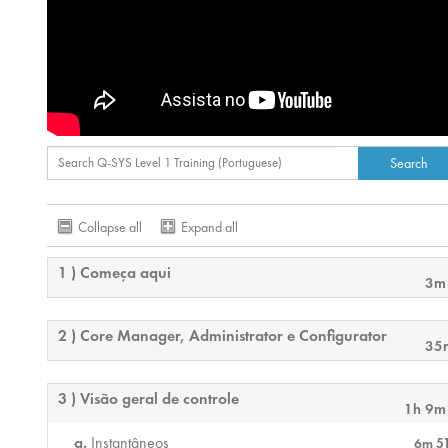
Collapse all
Expand all
1 ) Começa aqui
3m
2 ) Core Manager, Administrator e Configurator
35
3 ) Visão geral de controle
1h 9m
Instantâneos
6m 5