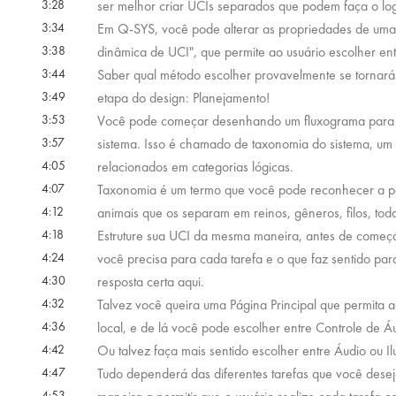
3:28
ser melhor criar UCIs separados que podem faça o logi
3:34
Em Q-SYS, você pode alterar as propriedades de uma t
3:38
dinâmica de UCI", que permite ao usuário escolher ent
3:44
Saber qual método escolher provavelmente se tornará
3:49
etapa do design: Planejamento!
3:53
Você pode começar desenhando um fluxograma para gu
3:57
sistema. Isso é chamado de taxonomia do sistema, um 
4:05
relacionados em categorias lógicas.
4:07
Taxonomia é um termo que você pode reconhecer a par
4:12
animais que os separam em reinos, gêneros, filos, tod
4:18
Estruture sua UCI da mesma maneira, antes de começá
4:24
você precisa para cada tarefa e o que faz sentido pa
4:30
resposta certa aqui.
4:32
Talvez você queira uma Página Principal que permita 
4:36
local, e de lá você pode escolher entre Controle de Á
4:42
Ou talvez faça mais sentido escolher entre Áudio ou I
4:47
Tudo dependerá das diferentes tarefas que você deseja
4:53