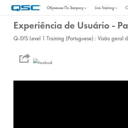
Перейти к основному содержанию
Обучение По Запросу
Live Training
C
Experiência de Usuário - P
Q-SYS Level 1 Training (Portuguese) : Visão geral d