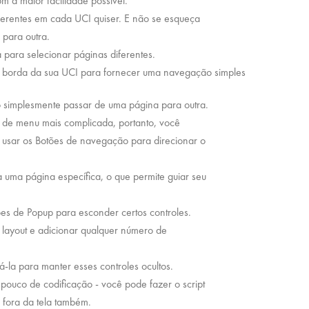
om a maior facilidade possível.
ferentes em cada UCI quiser. E não se esqueça
para outra.
para selecionar páginas diferentes.
 borda da sua UCI para fornecer uma navegação simples
o simplesmente passar de uma página para outra.
 de menu mais complicada, portanto, você
 usar os Botões de navegação para direcionar o
uma página específica, o que permite guiar seu
s de Popup para esconder certos controles.
layout e adicionar qualquer número de
-la para manter esses controles ocultos.
pouco de codificação - você pode fazer o script
 fora da tela também.