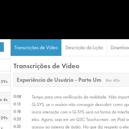
Transcrições de Vídeo
Descrição da Lição
Download
Transcrições de Vídeo
Experiência de Usuário - Parte Um
8m 40s
 39s
0:08
Tempo para uma verificação da realidade: Não import
m 4s
0:13
Q-SYS, se o usuário não conseguir descobrir como oper
0:18
única interação com o Q-SYS será na forma da Interfa
 29s
0:23
eles. Agora, seja em um QSC Touchscreen, um iPad ou
0:32
acesso ao sistema de áudio. No que diz respeito a el
1s