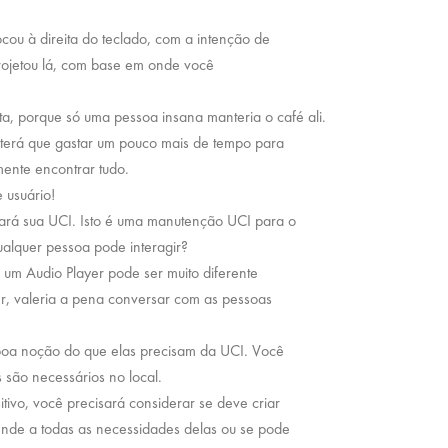
ocou à direita do teclado, com a intenção de
 projetou lá, com base em onde você
, porque só uma pessoa insana manteria o café ali.
terá que gastar um pouco mais de tempo para
mente encontrar tudo.
 usuário!
rá sua UCI. Isto é uma manutenção UCI para o
alquer pessoa pode interagir?
o um Audio Player pode ser muito diferente
, valeria a pena conversar com as pessoas
boa noção do que elas precisam da UCI. Você
são necessários no local.
ivo, você precisará considerar se deve criar
tende a todas as necessidades delas ou se pode