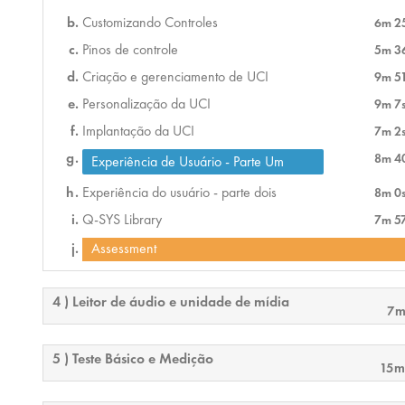
Customizando Controles
6m 2
Pinos de controle
5m 3
Criação e gerenciamento de UCI
9m 5
Personalização da UCI
9m 7
Implantação da UCI
7m 2
8m 4
Experiência de Usuário - Parte Um
Experiência do usuário - parte dois
8m 0
Q-SYS Library
7m 5
Assessment
4 ) Leitor de áudio e unidade de mídia
7m
5 ) Teste Básico e Medição
15m