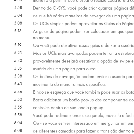
maneira a permitir que o usuário realize cada tarefa c
4:58
Dentro do Q-SYS, você pode criar quantas páginas di
5:04
de que há várias maneiras de navegar de uma página 
5:08
Os UCIs simples podem aproveitar as Guias da Página 
5:13
As guias de página podem ser colocadas em qualquer
no menu.
5:19
Ou você pode desativar essas guias e deixar o usuári
5:25
Mas os UCIs mais avançados podem ter uma estrutura
5:30
provavelmente desejará desativar a opção de swipe e
5:35
usuário de uma página para outra.
5:38
Os botões de navegação podem enviar o usuário para 
5:43
movimento de maneira mais específica.
5:46
E não se esqueça que você também pode usar os botõe
5:50
Basta adicionar um botão pop-up dos componentes do 
5:55
controles dentro de sua janela pop-up.
5:58
Você pode redimensionar essa janela, movê-la e fechá
6:04
Ou - se você estiver interessado em mergulhar em um 
6:08
de diferentes camadas para fazer a transição dentro e