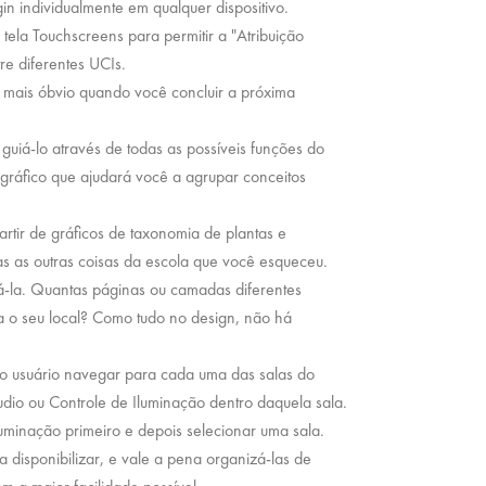
n individualmente em qualquer dispositivo.
ela Touchscreens para permitir a "Atribuição
re diferentes UCIs.
 mais óbvio quando você concluir a próxima
iá-lo através de todas as possíveis funções do
gráfico que ajudará você a agrupar conceitos
tir de gráficos de taxonomia de plantas e
as as outras coisas da escola que você esqueceu.
-la. Quantas páginas ou camadas diferentes
ra o seu local? Como tudo no design, não há
ao usuário navegar para cada uma das salas do
udio ou Controle de Iluminação dentro daquela sala.
luminação primeiro e depois selecionar uma sala.
 disponibilizar, e vale a pena organizá-las de