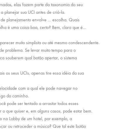
madas, elas fazem parte da taxonomia do seu
a planejar sua UCI antes de criá-la.
de planejamento envolve ... escolha. Quais
olha é uma coisa boa, certo? Bem, claro que é…
 parecer muito simplista ou até mesmo condescendente.
e problema. Se levar muito tempo para o
nca souberem qual botão apertar, o sistema
s os seus UCIs, apenas tire essa idéia da sua
elocidade com a qual ele pode navegar no
ongo do caminho.
cê pode ser tentado a arrastar todos esses
r o que quiser e, em alguns casos, pode estar bem.
o no Lobby de um hotel, por exemplo, a
nçar ou retroceder a música? Que tal este botão