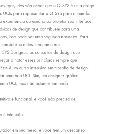
e navegar, eles vão achar que o Q-SYS é uma droga.
s UCIs para representar a Q-SYS para o mundo.
 experiência do usuário ao projetar sua interface.
 básicos de design que contribuem para uma
ssoas, isso pode ser uma segunda natureza. Para
 considerou antes. Enquanto nos
-SYS Designer, os conceitos de design que
eçar a notar esses princípios sempre que
Este é um curso intensivo em filosofia de design.
riar uma boa UCI. Sim, um designer gráfico
e uma UCI, mas não estamos tentando
uitiva e funcional, e você não precisa de
n é intenção.
utador em sua mesa, e você tem um descanso