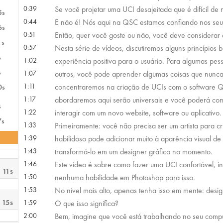
0:39
Se você projetar uma UCI desajeitada que é difícil d
5s
0:44
E não é! Nós aqui na QSC estamos confiando nos seu
6s
0:51
Então, quer você goste ou não, você deve considerar a
1s
0:57
Nesta série de vídeos, discutiremos alguns princípios
s
1:02
experiência positiva para o usuário. Para algumas pe
s
1:07
outros, você pode aprender algumas coisas que nunca
1:11
concentraremos na criação de UCIs com o software Q
0s
1:17
abordaremos aqui serão universais e você poderá com
s
1:22
interagir com um novo website, software ou aplicativo. 
7s
1:33
Primeiramente: você não precisa ser um artista para c
1:39
habilidoso pode adicionar muito à aparência visual d
1:43
transformá-lo em um designer gráfico no momento.
1:46
Este vídeo é sobre como fazer uma UCI confortável, int
 11s
1:50
nenhuma habilidade em Photoshop para isso.
1:53
No nível mais alto, apenas tenha isso em mente: desig
 15s
1:59
O que isso significa?
2:00
Bem, imagine que você está trabalhando no seu comp