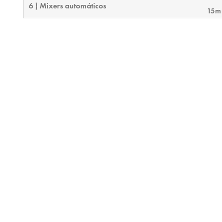
6 ) Mixers automáticos
15m
7 ) Solução de conferência QSC
21m
8 ) Implantação de telefonia
21m
9 ) Visão geral do exame final
15m