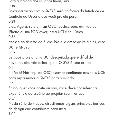
Para a maioria dos usuários finais, sua
0:18
única interação com o Q-SYS será na forma da Interface de
Controle do Usuário que você projeta para
0:23
eles. Agora, seja em um QSC Touchscreen, um iPad ou
iPhone ou um PC Viewer, essa UCI é seu único
0:32
acesso ao sistema de áudio. No que diz respeito a eles, esse
UCI é Q-SYS.
0:39
Se você projetar uma UCI desajeitada que é difícil de
navegar, eles vão achar que o Q-SYS é uma droga.
0:44
E não é! Nós aqui na QSC estamos confiando nos seus UCIs
para representar a Q-SYS para o mundo.
0:51
Então, quer você goste ou não, você deve considerar a
experiência do usuário ao projetar sua interface.
0:57
Nesta série de vídeos, discutiremos alguns princípios básicos
de design que contribuem para uma
1:02