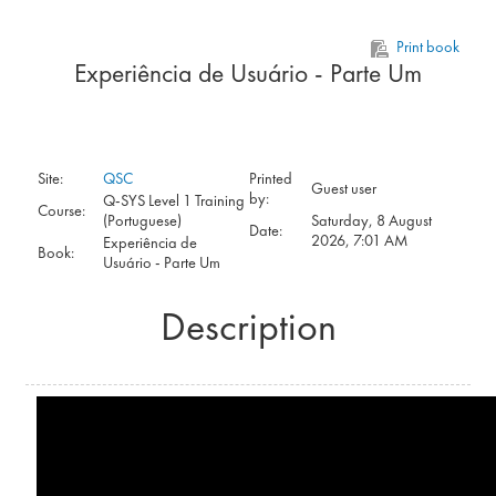
Skip to main content
Print book
Experiência de Usuário - Parte Um
Site:
QSC
Printed
Guest user
by:
Q-SYS Level 1 Training
Course:
(Portuguese)
Saturday, 8 August
Date:
2026, 7:01 AM
Experiência de
Book:
Usuário - Parte Um
Description