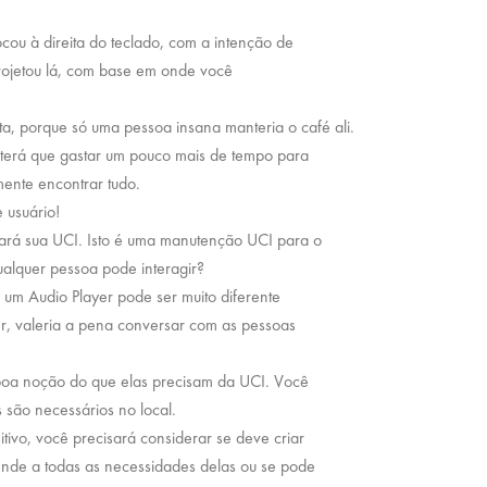
ocou à direita do teclado, com a intenção de
 projetou lá, com base em onde você
, porque só uma pessoa insana manteria o café ali.
terá que gastar um pouco mais de tempo para
mente encontrar tudo.
 usuário!
rá sua UCI. Isto é uma manutenção UCI para o
alquer pessoa pode interagir?
o um Audio Player pode ser muito diferente
, valeria a pena conversar com as pessoas
boa noção do que elas precisam da UCI. Você
são necessários no local.
ivo, você precisará considerar se deve criar
tende a todas as necessidades delas ou se pode