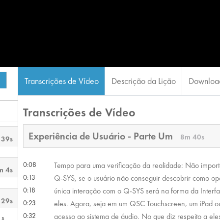
Transcrições de Vídeo
Descrição da Lição
Download
Transcrições de Vídeo
Experiência de Usuário - Parte Um
8m 40s
 39s
0:08
Tempo para uma verificação da realidade: Não import
m 4s
0:13
Q-SYS, se o usuário não conseguir descobrir como oper
0:18
única interação com o Q-SYS será na forma da Interfa
 29s
0:23
eles. Agora, seja em um QSC Touchscreen, um iPad ou
0:32
acesso ao sistema de áudio. No que diz respeito a el
1s