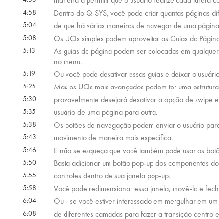
maneira a permitir que o usuário realize cada tarefa c
4:58
Dentro do Q-SYS, você pode criar quantas páginas di
5:04
de que há várias maneiras de navegar de uma página 
5:08
Os UCIs simples podem aproveitar as Guias da Página 
5:13
As guias de página podem ser colocadas em qualquer
no menu.
5:19
Ou você pode desativar essas guias e deixar o usuári
5:25
Mas os UCIs mais avançados podem ter uma estrutura
5:30
provavelmente desejará desativar a opção de swipe e
5:35
usuário de uma página para outra.
5:38
Os botões de navegação podem enviar o usuário para 
5:43
movimento de maneira mais específica.
5:46
E não se esqueça que você também pode usar os botõe
5:50
Basta adicionar um botão pop-up dos componentes do 
5:55
controles dentro de sua janela pop-up.
5:58
Você pode redimensionar essa janela, movê-la e fechá
6:04
Ou - se você estiver interessado em mergulhar em um 
6:08
de diferentes camadas para fazer a transição dentro e