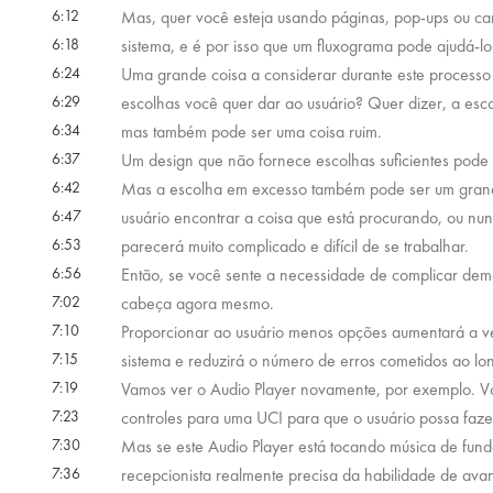
6:12
Mas, quer você esteja usando páginas, pop-ups ou ca
6:18
sistema, e é por isso que um fluxograma pode ajudá-lo 
6:24
Uma grande coisa a considerar durante este processo 
6:29
escolhas você quer dar ao usuário? Quer dizer, a esc
6:34
mas também pode ser uma coisa ruim.
6:37
Um design que não fornece escolhas suficientes pode
6:42
Mas a escolha em excesso também pode ser um grand
6:47
usuário encontrar a coisa que está procurando, ou nu
6:53
parecerá muito complicado e difícil de se trabalhar.
6:56
Então, se você sente a necessidade de complicar demai
7:02
cabeça agora mesmo.
7:10
Proporcionar ao usuário menos opções aumentará a v
7:15
sistema e reduzirá o número de erros cometidos ao l
7:19
Vamos ver o Audio Player novamente, por exemplo. Vo
7:23
controles para uma UCI para que o usuário possa faze
7:30
Mas se este Audio Player está tocando música de fund
7:36
recepcionista realmente precisa da habilidade de ava