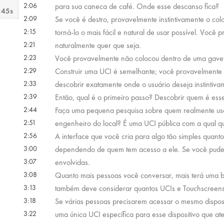
2:06
para sua caneca de café. Onde esse descanso fica?
 45s
2:09
Se você é destro, provavelmente instintivamente o col
2:15
torná-lo o mais fácil e natural de usar possível. Você
 25s
2:21
naturalmente quer que seja.
2:23
Você provavelmente não colocou dentro de uma gaveta
2:29
Construir uma UCI é semelhante; você provavelmente 
 38s
2:33
descobrir exatamente onde o usuário deseja instintiva
2:39
Então, qual é o primeiro passo? Descobrir quem é esse
 43s
2:44
Faça uma pequena pesquisa sobre quem realmente usa
2:51
engenheiro do local? É uma UCI pública com a qual qu
2:56
A interface que você cria para algo tão simples quant
3:00
dependendo de quem tem acesso a ele. Se você puder
3:07
envolvidas.
3:08
Quanto mais pessoas você conversar, mais terá uma 
3:13
também deve considerar quantos UCIs e Touchscreens 
3:18
Se várias pessoas precisarem acessar o mesmo disposit
3:22
uma única UCI específica para esse dispositivo que a