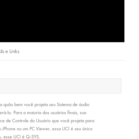
s e Links
a quão bem você projeta seu Sistema de áudio
á-lo. Para a maioria dos usuários finais, sua
ce de Controle do Usuário que você projeta para
 iPhone ou um PC Viewer, essa UCI é seu único
es, esse UCI é Q-SYS.