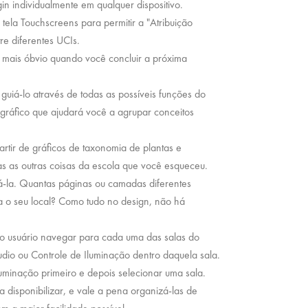
n individualmente em qualquer dispositivo.
ela Touchscreens para permitir a "Atribuição
re diferentes UCIs.
 mais óbvio quando você concluir a próxima
iá-lo através de todas as possíveis funções do
gráfico que ajudará você a agrupar conceitos
tir de gráficos de taxonomia de plantas e
as as outras coisas da escola que você esqueceu.
-la. Quantas páginas ou camadas diferentes
ra o seu local? Como tudo no design, não há
ao usuário navegar para cada uma das salas do
udio ou Controle de Iluminação dentro daquela sala.
luminação primeiro e depois selecionar uma sala.
 disponibilizar, e vale a pena organizá-las de