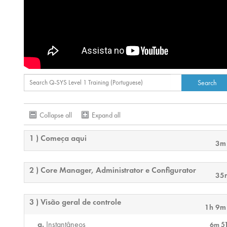
Collapse all
Expand all
1 ) Começa aqui
3m
2 ) Core Manager, Administrator e Configurator
35
3 ) Visão geral de controle
1h 9m
Instantâneos
6m 5