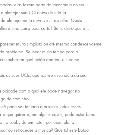
madas, elas fazem parte da taxonomia do seu
a planejar sua UCI antes de criá-la.
de planejamento envolve ... escolha. Quais
olha é uma coisa boa, certo? Bem, claro que é…
 parecer muito simplista ou até mesmo condescendente.
e problema. Se levar muito tempo para o
nca souberem qual botão apertar, o sistema
s os seus UCIs, apenas tire essa idéia da sua
elocidade com a qual ele pode navegar no
ongo do caminho.
cê pode ser tentado a arrastar todos esses
r o que quiser e, em alguns casos, pode estar bem.
o no Lobby de um hotel, por exemplo, a
nçar ou retroceder a música? Que tal este botão