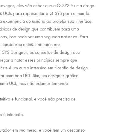
e navegar, eles vão achar que o Q-SYS é uma droga.
s UCIs para representar a Q-SYS para o mundo.
 experiência do usuário ao projetar sua interface.
 básicos de design que contribuem para uma
ssoas, isso pode ser uma segunda natureza. Para
 considerou antes. Enquanto nos
-SYS Designer, os conceitos de design que
eçar a notar esses princípios sempre que
Este é um curso intensivo em filosofia de design.
riar uma boa UCI. Sim, um designer gráfico
e uma UCI, mas não estamos tentando
uitiva e funcional, e você não precisa de
n é intenção.
utador em sua mesa, e você tem um descanso