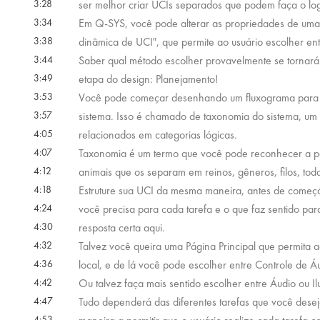
3:28
ser melhor criar UCIs separados que podem faça o logi
3:34
Em Q-SYS, você pode alterar as propriedades de uma t
3:38
dinâmica de UCI", que permite ao usuário escolher ent
3:44
Saber qual método escolher provavelmente se tornará
3:49
etapa do design: Planejamento!
3:53
Você pode começar desenhando um fluxograma para gu
3:57
sistema. Isso é chamado de taxonomia do sistema, um 
4:05
relacionados em categorias lógicas.
4:07
Taxonomia é um termo que você pode reconhecer a par
4:12
animais que os separam em reinos, gêneros, filos, tod
4:18
Estruture sua UCI da mesma maneira, antes de começá
4:24
você precisa para cada tarefa e o que faz sentido pa
4:30
resposta certa aqui.
4:32
Talvez você queira uma Página Principal que permita 
4:36
local, e de lá você pode escolher entre Controle de Á
4:42
Ou talvez faça mais sentido escolher entre Áudio ou I
4:47
Tudo dependerá das diferentes tarefas que você deseja
4:53