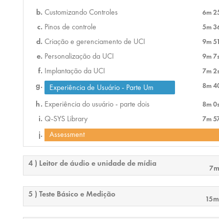
Customizando Controles
6m 2
Pinos de controle
5m 3
Criação e gerenciamento de UCI
9m 5
Personalização da UCI
9m 7
Implantação da UCI
7m 2
8m 4
Experiência de Usuário - Parte Um
Experiência do usuário - parte dois
8m 0
Q-SYS Library
7m 5
Assessment
4 ) Leitor de áudio e unidade de mídia
7m
5 ) Teste Básico e Medição
15m