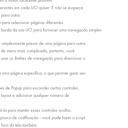
om a maior facilidade possível.
ferentes em cada UCI quiser. E não se esqueça
para outra.
para selecionar páginas diferentes.
 borda da sua UCI para fornecer uma navegação simples
o simplesmente passar de uma página para outra.
 de menu mais complicada, portanto, você
 usar os Botões de navegação para direcionar o
uma página específica, o que permite guiar seu
s de Popup para esconder certos controles.
layout e adicionar qualquer número de
-la para manter esses controles ocultos.
pouco de codificação - você pode fazer o script
 fora da tela também.