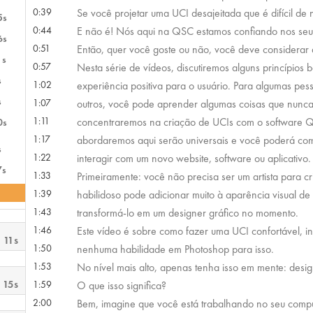
0:39
Se você projetar uma UCI desajeitada que é difícil d
5s
0:44
E não é! Nós aqui na QSC estamos confiando nos seu
6s
0:51
Então, quer você goste ou não, você deve considerar a
1s
0:57
Nesta série de vídeos, discutiremos alguns princípios
s
1:02
experiência positiva para o usuário. Para algumas pe
s
1:07
outros, você pode aprender algumas coisas que nunca
1:11
concentraremos na criação de UCIs com o software Q
0s
1:17
abordaremos aqui serão universais e você poderá com
s
1:22
interagir com um novo website, software ou aplicativo. 
7s
1:33
Primeiramente: você não precisa ser um artista para c
1:39
habilidoso pode adicionar muito à aparência visual d
1:43
transformá-lo em um designer gráfico no momento.
1:46
Este vídeo é sobre como fazer uma UCI confortável, int
 11s
1:50
nenhuma habilidade em Photoshop para isso.
1:53
No nível mais alto, apenas tenha isso em mente: desig
 15s
1:59
O que isso significa?
2:00
Bem, imagine que você está trabalhando no seu comp