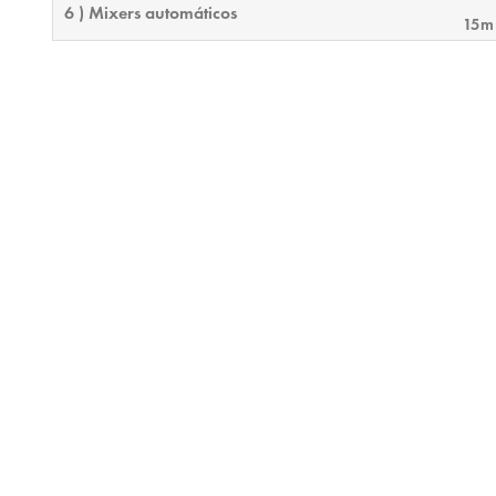
6 ) Mixers automáticos
15m
7 ) Solução de conferência QSC
21m
8 ) Implantação de telefonia
21m
9 ) Visão geral do exame final
15m