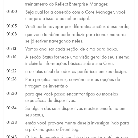
treinamento do Reflect Enterprise Manager.
01:00
Seja qual for a conexão com o Core Manager, você
chegará a isso: o painel principal.
01:05
Você pode navegar por diferentes seções à esquerda,
01:08
que você também pode reduzir para ícones menores
se já estiver navegando neles.
01:13
Vamos analisar cada seção, de cima para baixo.
01:16
A seção Status fornece uma visão geral do seu sistema,
incluindo informações básicas sobre seu Core,
01:22
e o status atual de todos os periféricos em seu design.
01:26
Para projetos maiores, convém usar as opções de
filtragem de inventário
01:30
para que você possa encontrar tipos ou modelos
específicos de dispositivos.
01:34
Se algum dos seus dispositivos mostrar uma falha em
seu status,
01:38
então você provavelmente deseja investigar indo para
a próxima guia: o Event Log.
01:43
O Log de eventos é uma lista de eventos notáveis que