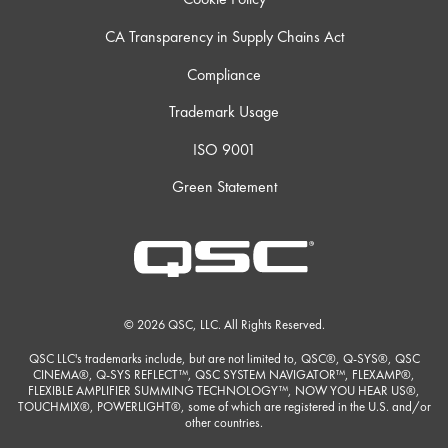
CA Transparency in Supply Chains Act
Compliance
Trademark Usage
ISO 9001
Green Statement
© 2026 QSC, LLC. All Rights Reserved.
QSC LLC's trademarks include, but are not limited to, QSC®, Q-SYS®, QSC
CINEMA®, Q-SYS REFLECT™, QSC SYSTEM NAVIGATOR™, FLEXAMP®,
FLEXIBLE AMPLIFIER SUMMING TECHNOLOGY™, NOW YOU HEAR US®,
TOUCHMIX®, POWERLIGHT®, some of which are registered in the U.S. and/or
other countries.