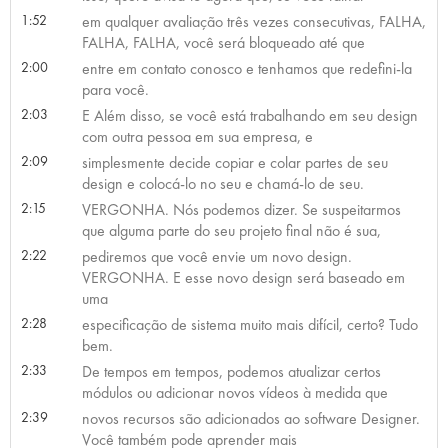
1:52
em qualquer avaliação três vezes consecutivas, FALHA,
FALHA, FALHA, você será bloqueado até que
2:00
entre em contato conosco e tenhamos que redefini-la
para você.
2:03
E Além disso, se você está trabalhando em seu design
com outra pessoa em sua empresa, e
2:09
simplesmente decide copiar e colar partes de seu
design e colocá-lo no seu e chamá-lo de seu.
2:15
VERGONHA. Nós podemos dizer. Se suspeitarmos
que alguma parte do seu projeto final não é sua,
2:22
pediremos que você envie um novo design.
VERGONHA. E esse novo design será baseado em
uma
2:28
especificação de sistema muito mais difícil, certo? Tudo
bem.
2:33
De tempos em tempos, podemos atualizar certos
módulos ou adicionar novos vídeos à medida que
2:39
novos recursos são adicionados ao software Designer.
Você também pode aprender mais