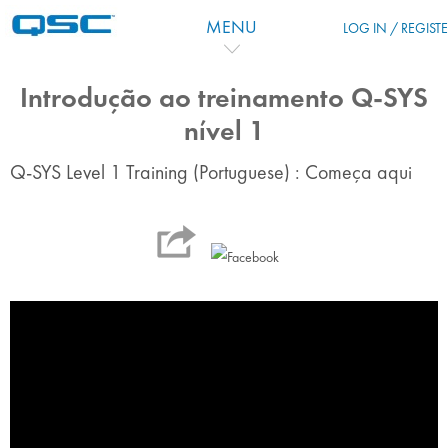
Vai al contenuto principale
MENU
LOG IN / REGIST
Introdução ao treinamento Q-SYS
nível 1
Q-SYS Level 1 Training (Portuguese) : Começa aqui