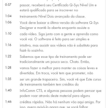
0:57
passar, receberá seu Certificado Q-Sys Nível Um e
estará qualificado para se inscrever no
1:04
treinamento Nível Dois avançado da classe.
1:06
Você deve baixar a última versão do software Q-Sys
Designer e mantê-la aberta enquanto assiste a
1:10
cada vídeo. Siga junto com a gente e aprenda como
você vai. O software é feito para ser simples e
1:16
intuitivo, mas assistir aos vídeos não é substituto para
fazê-lo sozinho.
1:22
Sabemos que esse tipo de treinamento pode ser
tradicionalmente um pouco seco. Chato. Então,
1:28
vamos fazer o melhor para manter as coisas leves e
divertidas. Em troca, você tem que prometer, não
1:35
ser um grande trapaceiro. Sim, você vê que Este curso
de treinamento também tem créditos do
1:40
InfoComm CTS, e algumas pessoas podem pensar que
podem voar através deste material para alguns
1:46
créditos rápidos. Não há nenhum vôo aqui amigo. Por
isso, quero avisá-lo agora que, se você falhar