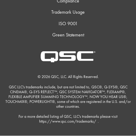
Compliance
Trademark Usage
ISO 9001
Green Statement
© 2026 QSC, LLC. All Rights Reserved.
QSC LLC's trademarks include, but are not limited to, QSC®, Q-SYS®, QSC
CINEMA®, Q-SYS REFLECT™, QSC SYSTEM NAVIGATOR™, FLEXAMP®,
FLEXIBLE AMPLIFIER SUMMING TECHNOLOGY™, NOW YOU HEAR US®,
TOUCHMIX®, POWERLIGHT®, some of which are registered in the U.S. and/or
other countries.
For a more detailed listing of QSC, LLC's trademarks please visit
https://www.qsc.com/trademarks/
.