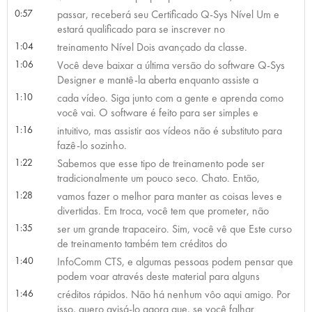
0:57
passar, receberá seu Certificado Q-Sys Nível Um e
estará qualificado para se inscrever no
1:04
treinamento Nível Dois avançado da classe.
1:06
Você deve baixar a última versão do software Q-Sys
Designer e mantê-la aberta enquanto assiste a
1:10
cada vídeo. Siga junto com a gente e aprenda como
você vai. O software é feito para ser simples e
1:16
intuitivo, mas assistir aos vídeos não é substituto para
fazê-lo sozinho.
1:22
Sabemos que esse tipo de treinamento pode ser
tradicionalmente um pouco seco. Chato. Então,
1:28
vamos fazer o melhor para manter as coisas leves e
divertidas. Em troca, você tem que prometer, não
1:35
ser um grande trapaceiro. Sim, você vê que Este curso
de treinamento também tem créditos do
1:40
InfoComm CTS, e algumas pessoas podem pensar que
podem voar através deste material para alguns
1:46
créditos rápidos. Não há nenhum vôo aqui amigo. Por
isso, quero avisá-lo agora que, se você falhar