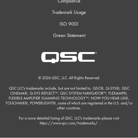
Compliance
Trademark Usage
ISO 9001
Green Statement
© 2026 QSC, LLC. All Rights Reserved.
QSC LLC's trademarks include, but are not limited to, QSC®, Q-SYS®, QSC
CINEMA®, Q-SYS REFLECT™, QSC SYSTEM NAVIGATOR™, FLEXAMP®,
FLEXIBLE AMPLIFIER SUMMING TECHNOLOGY™, NOW YOU HEAR US®,
TOUCHMIX®, POWERLIGHT®, some of which are registered in the U.S. and/or
other countries.
For a more detailed listing of QSC, LLC's trademarks please visit
https://www.qsc.com/trademarks/
.