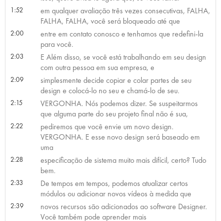
1:52
em qualquer avaliação três vezes consecutivas, FALHA,
FALHA, FALHA, você será bloqueado até que
2:00
entre em contato conosco e tenhamos que redefini-la
para você.
2:03
E Além disso, se você está trabalhando em seu design
com outra pessoa em sua empresa, e
2:09
simplesmente decide copiar e colar partes de seu
design e colocá-lo no seu e chamá-lo de seu.
2:15
VERGONHA. Nós podemos dizer. Se suspeitarmos
que alguma parte do seu projeto final não é sua,
2:22
pediremos que você envie um novo design.
VERGONHA. E esse novo design será baseado em
uma
2:28
especificação de sistema muito mais difícil, certo? Tudo
bem.
2:33
De tempos em tempos, podemos atualizar certos
módulos ou adicionar novos vídeos à medida que
2:39
novos recursos são adicionados ao software Designer.
Você também pode aprender mais