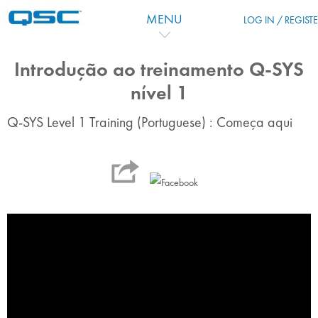
Skip to main content
MENU
LOG IN / REGIST
Introdução ao treinamento Q-SYS
nível 1
Q-SYS Level 1 Training (Portuguese) : Começa aqui