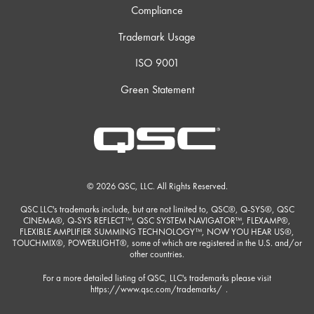
Compliance
Trademark Usage
ISO 9001
Green Statement
© 2026 QSC, LLC. All Rights Reserved.
QSC LLC's trademarks include, but are not limited to, QSC®, Q-SYS®, QSC
CINEMA®, Q-SYS REFLECT™, QSC SYSTEM NAVIGATOR™, FLEXAMP®,
FLEXIBLE AMPLIFIER SUMMING TECHNOLOGY™, NOW YOU HEAR US®,
TOUCHMIX®, POWERLIGHT®, some of which are registered in the U.S. and/or
other countries.
For a more detailed listing of QSC, LLC's trademarks please visit
https://www.qsc.com/trademarks/
.