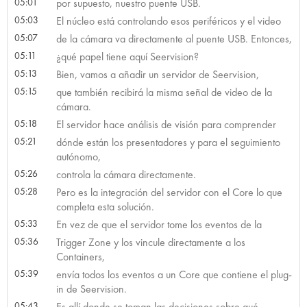
05:01
por supuesto, nuestro puente USB.
05:03
El núcleo está controlando esos periféricos y el video
05:07
de la cámara va directamente al puente USB. Entonces,
05:11
¿qué papel tiene aquí Seervision?
05:13
Bien, vamos a añadir un servidor de Seervision,
05:15
que también recibirá la misma señal de video de la
cámara.
05:18
El servidor hace análisis de visión para comprender
05:21
dónde están los presentadores y para el seguimiento
autónomo,
05:26
controla la cámara directamente.
05:28
Pero es la integración del servidor con el Core lo que
completa esta solución.
05:33
En vez de que el servidor tome los eventos de la
05:36
Trigger Zone y los vincule directamente a los
Containers,
05:39
envía todos los eventos a un Core que contiene el plug-
in de Seervision.
05:43
Es allí donde se toman las decisiones sobre qué