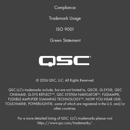
Compliance
Trademark Usage
ISO 9001
Green Statement
© 2026 QSC, LLC. All Rights Reserved.
QSC LLC's trademarks include, but are not limited to, QSC®, Q-SYS®, QSC
CINEMA®, Q-SYS REFLECT™, QSC SYSTEM NAVIGATOR™, FLEXAMP®,
FLEXIBLE AMPLIFIER SUMMING TECHNOLOGY™, NOW YOU HEAR US®,
TOUCHMIX®, POWERLIGHT®, some of which are registered in the U.S. and/or
other countries.
For a more detailed listing of QSC, LLC's trademarks please visit
https://www.qsc.com/trademarks/
.