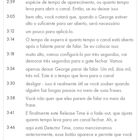
2:59
espécie de tempo de aparecimento, ou quanto tempo
leva para abrir o canal. Então, se eu deixar isso
3:05
bem alto, você notará que, quando o George estiver
alto o suficiente para ser aberto, será necessário
3:12
um pouco para aplicá-lo.
3:14
O tempo de espera é quanto tempo o canal está aberto
após o falante parar de falar. Se eu colocar isso
3:18
muito alto, vamos configurá-lo por três segundos, vai
demorar três segundos para o gate fechar. Vamos
3:24
apenas deixar George parar de falar. Um mil, dois mil,
três mil. Este é o tempo que leva para o canal
3:30
desligar - isso é realmente útil se você souber quando
alguém faz longas pausas no meio de suas frases.
3:38
Você não quer que eles parem de falar no meio da
frase.
3:41
E finalmente este Release Time é o fade-out, que ajusta
quanto tempo leva para um canal fechar. Ah, e
3:46
aqui está Detector Time, como mencionamos
anteriormente, esse botão aparece e permite que você