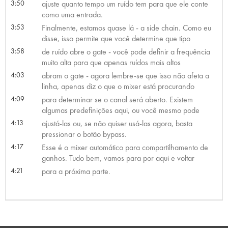
3:50
ajuste quanto tempo um ruído tem para que ele conte
como uma entrada.
3:53
Finalmente, estamos quase lá - a side chain. Como eu
disse, isso permite que você determine que tipo
3:58
de ruído abre o gate - você pode definir a frequência
muito alta para que apenas ruídos mais altos
4:03
abram o gate - agora lembre-se que isso não afeta a
linha, apenas diz o que o mixer está procurando
4:09
para determinar se o canal será aberto. Existem
algumas predefinições aqui, ou você mesmo pode
4:13
ajustá-las ou, se não quiser usá-las agora, basta
pressionar o botão bypass.
4:17
Esse é o mixer automático para compartilhamento de
ganhos. Tudo bem, vamos para por aqui e voltar
4:21
para a próxima parte.