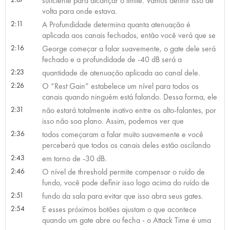
suficiente para alcançar o limite. Vamos definir isso de
volta para onde estava.
2:11
A Profundidade determina quanta atenuação é
aplicada aos canais fechados, então você verá que se
2:16
George começar a falar suavemente, o gate dele será
fechado e a profundidade de -40 dB será a
2:23
quantidade de atenuação aplicada ao canal dele.
2:26
O “Rest Gain” estabelece um nível para todos os
canais quando ninguém está falando. Dessa forma, ele
2:31
não estará totalmente inativo entre os alto-falantes, por
isso não soa plano. Assim, podemos ver que
2:36
todos começaram a falar muito suavemente e você
perceberá que todos os canais deles estão oscilando
2:43
em torno de -30 dB.
2:46
O nível de threshold permite compensar o ruído de
fundo, você pode definir isso logo acima do ruído de
2:51
fundo da sala para evitar que isso abra seus gates.
2:54
E esses próximos botões ajustam o que acontece
quando um gate abre ou fecha - o Attack Time é uma