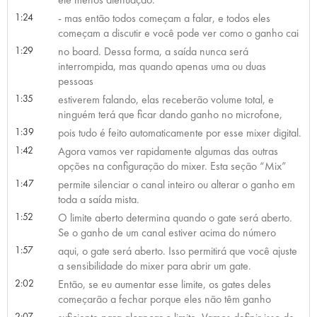
1:24
- mas então todos começam a falar, e todos eles
começam a discutir e você pode ver como o ganho cai
1:29
no board. Dessa forma, a saída nunca será
interrompida, mas quando apenas uma ou duas
pessoas
1:35
estiverem falando, elas receberão volume total, e
ninguém terá que ficar dando ganho no microfone,
1:39
pois tudo é feito automaticamente por esse mixer digital.
1:42
Agora vamos ver rapidamente algumas das outras
opções na configuração do mixer. Esta seção “Mix”
1:47
permite silenciar o canal inteiro ou alterar o ganho em
toda a saída mista.
1:52
O limite aberto determina quando o gate será aberto.
Se o ganho de um canal estiver acima do número
1:57
aqui, o gate será aberto. Isso permitirá que você ajuste
a sensibilidade do mixer para abrir um gate.
2:02
Então, se eu aumentar esse limite, os gates deles
começarão a fechar porque eles não têm ganho
2:07