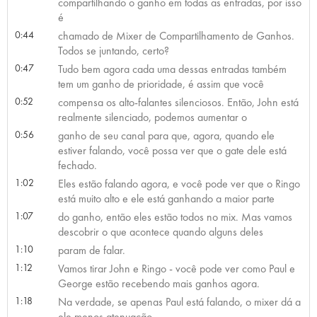
compartilhando o ganho em todas as entradas, por isso
é
0:44
chamado de Mixer de Compartilhamento de Ganhos.
Todos se juntando, certo?
0:47
Tudo bem agora cada uma dessas entradas também
tem um ganho de prioridade, é assim que você
0:52
compensa os alto-falantes silenciosos. Então, John está
realmente silenciado, podemos aumentar o
0:56
ganho de seu canal para que, agora, quando ele
estiver falando, você possa ver que o gate dele está
fechado.
1:02
Eles estão falando agora, e você pode ver que o Ringo
está muito alto e ele está ganhando a maior parte
1:07
do ganho, então eles estão todos no mix. Mas vamos
descobrir o que acontece quando alguns deles
1:10
param de falar.
1:12
Vamos tirar John e Ringo - você pode ver como Paul e
George estão recebendo mais ganhos agora.
1:18
Na verdade, se apenas Paul está falando, o mixer dá a
ele menos atenuação.