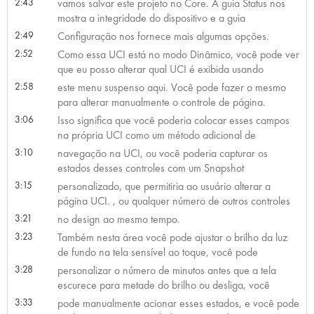
2:43
vamos salvar este projeto no Core. A guia Status nos
mostra a integridade do dispositivo e a guia
2:49
Configuração nos fornece mais algumas opções.
2:52
Como essa UCI está no modo Dinâmico, você pode ver
que eu posso alterar qual UCI é exibida usando
2:58
este menu suspenso aqui. Você pode fazer o mesmo
para alterar manualmente o controle de página.
3:06
Isso significa que você poderia colocar esses campos
na própria UCI como um método adicional de
3:10
navegação na UCI, ou você poderia capturar os
estados desses controles com um Snapshot
3:15
personalizado, que permitiria ao usuário alterar a
página UCI. , ou qualquer número de outros controles
3:21
no design ao mesmo tempo.
3:23
Também nesta área você pode ajustar o brilho da luz
de fundo na tela sensível ao toque, você pode
3:28
personalizar o número de minutos antes que a tela
escurece para metade do brilho ou desliga, você
3:33
pode manualmente acionar esses estados, e você pode