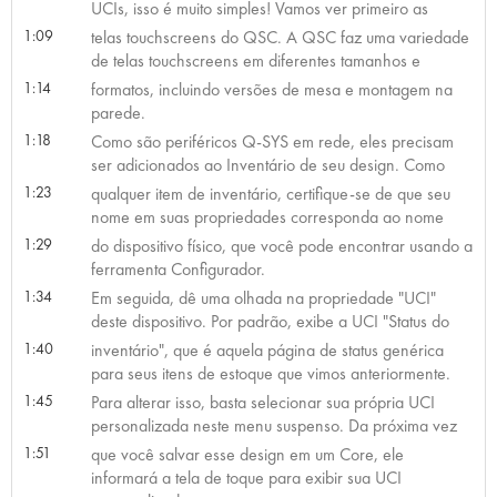
UCIs, isso é muito simples! Vamos ver primeiro as
1:09
telas touchscreens do QSC. A QSC faz uma variedade
de telas touchscreens em diferentes tamanhos e
1:14
formatos, incluindo versões de mesa e montagem na
parede.
1:18
Como são periféricos Q-SYS em rede, eles precisam
ser adicionados ao Inventário de seu design. Como
1:23
qualquer item de inventário, certifique-se de que seu
nome em suas propriedades corresponda ao nome
1:29
do dispositivo físico, que você pode encontrar usando a
ferramenta Configurador.
1:34
Em seguida, dê uma olhada na propriedade "UCI"
deste dispositivo. Por padrão, exibe a UCI "Status do
1:40
inventário", que é aquela página de status genérica
para seus itens de estoque que vimos anteriormente.
1:45
Para alterar isso, basta selecionar sua própria UCI
personalizada neste menu suspenso. Da próxima vez
1:51
que você salvar esse design em um Core, ele
informará a tela de toque para exibir sua UCI