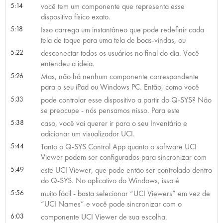
5:14
você tem um componente que representa esse
dispositivo físico exato.
5:18
Isso carrega um instantâneo que pode redefinir cada
tela de toque para uma tela de boas-vindas, ou
5:22
desconectar todos os usuários no final do dia. Você
entendeu a ideia.
5:26
Mas, não há nenhum componente correspondente
para o seu iPad ou Windows PC. Então, como você
5:33
pode controlar esse dispositivo a partir do Q-SYS? Não
se preocupe - nós pensamos nisso. Para este
5:38
caso, você vai querer ir para o seu Inventário e
adicionar um visualizador UCI.
5:44
Tanto o Q-SYS Control App quanto o software UCI
Viewer podem ser configurados para sincronizar com
5:49
este UCI Viewer, que pode então ser controlado dentro
do Q-SYS. No aplicativo do Windows, isso é
5:56
muito fácil - basta selecionar “UCI Viewers” ​​em vez de
“UCI Names” e você pode sincronizar com o
6:03
componente UCI Viewer de sua escolha.