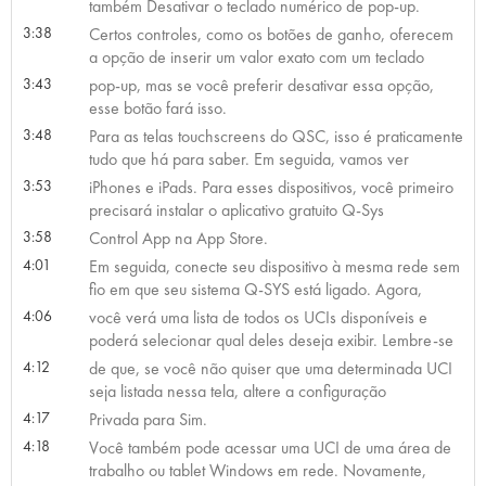
também Desativar o teclado numérico de pop-up.
3:38
Certos controles, como os botões de ganho, oferecem
a opção de inserir um valor exato com um teclado
3:43
pop-up, mas se você preferir desativar essa opção,
esse botão fará isso.
3:48
Para as telas touchscreens do QSC, isso é praticamente
tudo que há para saber. Em seguida, vamos ver
3:53
iPhones e iPads. Para esses dispositivos, você primeiro
precisará instalar o aplicativo gratuito Q-Sys
3:58
Control App na App Store.
4:01
Em seguida, conecte seu dispositivo à mesma rede sem
fio em que seu sistema Q-SYS está ligado. Agora,
4:06
você verá uma lista de todos os UCIs disponíveis e
poderá selecionar qual deles deseja exibir. Lembre-se
4:12
de que, se você não quiser que uma determinada UCI
seja listada nessa tela, altere a configuração
4:17
Privada para Sim.
4:18
Você também pode acessar uma UCI de uma área de
trabalho ou tablet Windows em rede. Novamente,