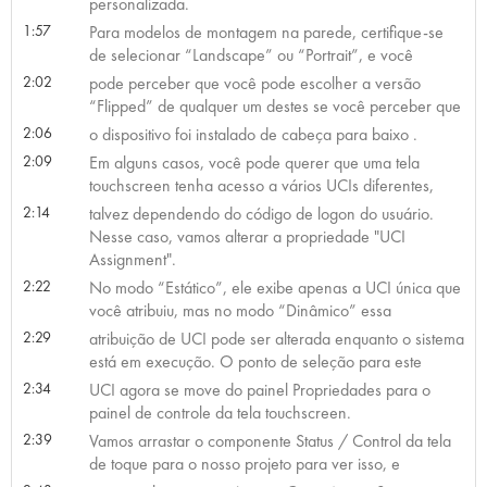
personalizada.
1:57
Para modelos de montagem na parede, certifique-se
de selecionar “Landscape” ou “Portrait”, e você
2:02
pode perceber que você pode escolher a versão
“Flipped” de qualquer um destes se você perceber que
2:06
o dispositivo foi instalado de cabeça para baixo .
2:09
Em alguns casos, você pode querer que uma tela
touchscreen tenha acesso a vários UCIs diferentes,
2:14
talvez dependendo do código de logon do usuário.
Nesse caso, vamos alterar a propriedade "UCI
Assignment".
2:22
No modo “Estático”, ele exibe apenas a UCI única que
você atribuiu, mas no modo “Dinâmico” essa
2:29
atribuição de UCI pode ser alterada enquanto o sistema
está em execução. O ponto de seleção para este
2:34
UCI agora se move do painel Propriedades para o
painel de controle da tela touchscreen.
2:39
Vamos arrastar o componente Status / Control da tela
de toque para o nosso projeto para ver isso, e