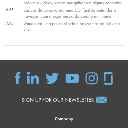
próximos vídeos, vamos mergulhar em alguns conceitos
6:58
básicos de como tornar uma UCI fácil de entender e
navegar, com a experiência do usuário em mente.
7:05
Vamos dar uma pausa rápida e nos vemos na próxima
vez.
SIGN UP FOR OUR NEWSLETTER
Company