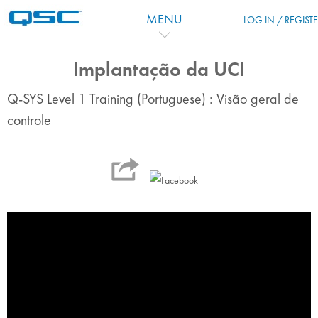
Salta al contenido principal
MENU
LOG IN / REGIST
Implantação da UCI
Q-SYS Level 1 Training (Portuguese) : Visão geral de
controle