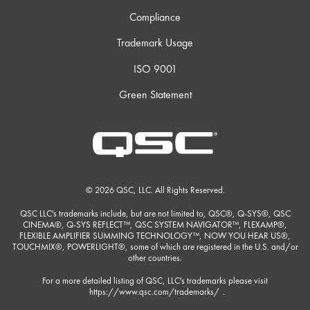
Compliance
Trademark Usage
ISO 9001
Green Statement
© 2026 QSC, LLC. All Rights Reserved.
QSC LLC's trademarks include, but are not limited to, QSC®, Q-SYS®, QSC
CINEMA®, Q-SYS REFLECT™, QSC SYSTEM NAVIGATOR™, FLEXAMP®,
FLEXIBLE AMPLIFIER SUMMING TECHNOLOGY™, NOW YOU HEAR US®,
TOUCHMIX®, POWERLIGHT®, some of which are registered in the U.S. and/or
other countries.
For a more detailed listing of QSC, LLC's trademarks please visit
https://www.qsc.com/trademarks/
.