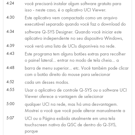
4:24
você precisará instalar algum software gratuito para
isso - neste caso, é o aplicativo UCI Viewer.
4:30
Este aplicativo vem compactado como um arquivo
executável separado quando você faz o download do
4:34
software Q-SYS Designer. Quando você iniciar este
aplicativo independente no seu dispositivo Windows,
4:39
você verá uma lista de UCIs disponíveis na rede.
4:43
Este programa tem alguns botões extras para recolher
o painel lateral… entrar no modo de tela cheia… a
4:48
barra de menu superior… etc. Você também pode clicar
com o botão direito do mouse para selecionar
4:52
cada um desses modos.
4:55
Usar o aplicativo de controle Q-SYS ou o software UCI
Viewer oferece a vantagem de selecionar
5:00
qualquer UCI na rede, mas há uma desvantagem.
Mostrei a você que você pode alterar manualmente a
5:07
UCI ou a Página exibida atualmente em uma tela
touchscreen nativa da QSC de dentro do Q-SYS,
porque