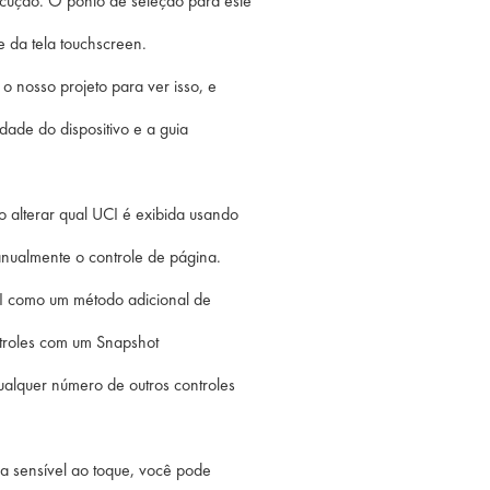
ecução. O ponto de seleção para este
 da tela touchscreen.
o nosso projeto para ver isso, e
dade do dispositivo e a guia
alterar qual UCI é exibida usando
nualmente o controle de página.
CI como um método adicional de
troles com um Snapshot
qualquer número de outros controles
la sensível ao toque, você pode