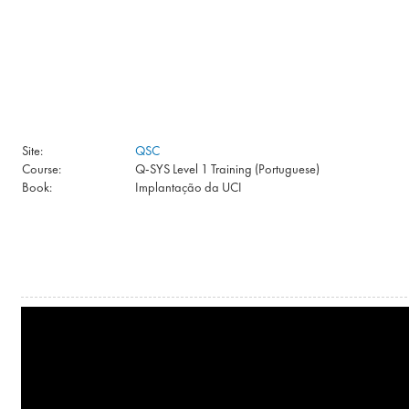
Skip to main content
Site:
QSC
Course:
Q-SYS Level 1 Training (Portuguese)
Book:
Implantação da UCI