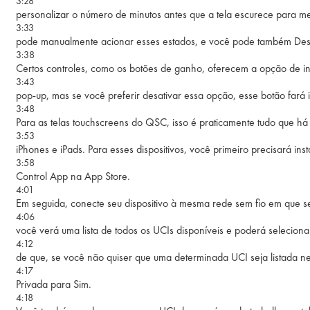
3:28
personalizar o número de minutos antes que a tela escurece para me
3:33
pode manualmente acionar esses estados, e você pode também Desa
3:38
Certos controles, como os botões de ganho, oferecem a opção de in
3:43
pop-up, mas se você preferir desativar essa opção, esse botão fará i
3:48
Para as telas touchscreens do QSC, isso é praticamente tudo que há
3:53
iPhones e iPads. Para esses dispositivos, você primeiro precisará inst
3:58
Control App na App Store.
4:01
Em seguida, conecte seu dispositivo à mesma rede sem fio em que s
4:06
você verá uma lista de todos os UCIs disponíveis e poderá seleciona
4:12
de que, se você não quiser que uma determinada UCI seja listada nes
4:17
Privada para Sim.
4:18