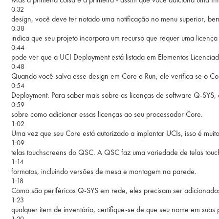
0:32
design, você deve ter notado uma notificação no menu superior, be
0:38
indica que seu projeto incorpora um recurso que requer uma licença
0:44
pode ver que a UCI Deployment está listada em Elementos Licenciad
0:48
Quando você salva esse design em Core e Run, ele verifica se o C
0:54
Deployment. Para saber mais sobre as licenças de software Q-SYS, as
0:59
sobre como adicionar essas licenças ao seu processador Core.
1:02
Uma vez que seu Core está autorizado a implantar UCIs, isso é muito
1:09
telas touchscreens do QSC. A QSC faz uma variedade de telas touc
1:14
formatos, incluindo versões de mesa e montagem na parede.
1:18
Como são periféricos Q-SYS em rede, eles precisam ser adicionado
1:23
qualquer item de inventário, certifique-se de que seu nome em sua
1:29