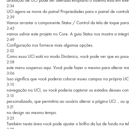
atribuição de UCI pode ser alterada enquanto o sistema está em ex
2:34
UCI agora se move do painel Propriedades para o painel de controle
2:39
Vamos arrastar o componente Status / Control da tela de toque para 
2:43
vamos salvar este projeto no Core. A guia Status nos mostra a integri
2:49
Configuração nos fornece mais algumas opções.
2:52
Como essa UCI está no modo Dinâmico, você pode ver que eu posso 
2:58
este menu suspenso aqui. Você pode fazer o mesmo para alterar ma
3:06
Isso significa que você poderia colocar esses campos na própria U
3:10
navegação na UCI, ou você poderia capturar os estados desses con
3:15
personalizado, que permitiria ao usuário alterar a página UCI. , ou 
3:21
no design ao mesmo tempo.
3:23
Também nesta área você pode ajustar o brilho da luz de fundo na te