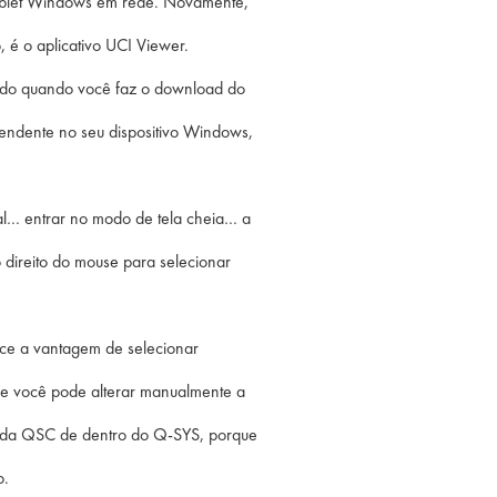
ablet Windows em rede. Novamente,
, é o aplicativo UCI Viewer.
ado quando você faz o download do
pendente no seu dispositivo Windows,
ral… entrar no modo de tela cheia… a
direito do mouse para selecionar
ece a vantagem de selecionar
e você pode alterar manualmente a
a da QSC de dentro do Q-SYS, porque
o.