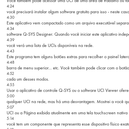
Você também pode acessar uma UCI de uma área de trabalho ou t
4:24
você precisará instalar algum software gratuito para isso - neste caso
4:30
Este aplicativo vem compactado como um arquivo executável separ
4:34
software Q-SYS Designer. Quando você iniciar este aplicativo inde
4:39
você verá uma lista de UCIs disponíveis na rede.
4:43
Este programa tem alguns botões extras para recolher o painel late
4:48
barra de menu superior… etc. Você também pode clicar com o botão 
4:52
cada um desses modos.
4:55
Usar o aplicativo de controle Q-SYS ou o software UCI Viewer ofer
5:00
qualquer UCI na rede, mas há uma desvantagem. Mostrei a você qu
5:07
UCI ou a Página exibida atualmente em uma tela touchscreen nativ
5:14
você tem um componente que representa esse dispositivo físico exat