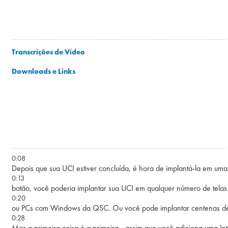
Transcrições de Vídeo
Downloads e Links
0:08
Depois que sua UCI estiver concluída, é hora de implantá-la em um
0:13
botão, você poderia implantar sua UCI em qualquer número de telas d
0:20
ou PCs com Windows da QSC. Ou você pode implantar centenas de d
0:28
Mas a primeira coisa é a primeira - assim que você adiciona uma In