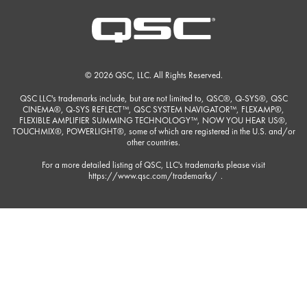
© 2026 QSC, LLC. All Rights Reserved.
QSC LLC's trademarks include, but are not limited to, QSC®, Q-SYS®, QSC
CINEMA®, Q-SYS REFLECT™, QSC SYSTEM NAVIGATOR™, FLEXAMP®,
FLEXIBLE AMPLIFIER SUMMING TECHNOLOGY™, NOW YOU HEAR US®,
TOUCHMIX®, POWERLIGHT®, some of which are registered in the U.S. and/or
other countries.
For a more detailed listing of QSC, LLC's trademarks please visit
https://www.qsc.com/trademarks/
.