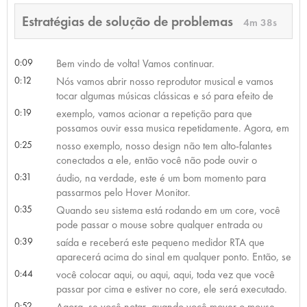
Estratégias de solução de problemas
4m 38s
0:09
Bem vindo de volta! Vamos continuar.
0:12
Nós vamos abrir nosso reprodutor musical e vamos
tocar algumas músicas clássicas e só para efeito de
0:19
exemplo, vamos acionar a repetição para que
possamos ouvir essa musica repetidamente. Agora, em
0:25
nosso exemplo, nosso design não tem alto-falantes
conectados a ele, então você não pode ouvir o
0:31
áudio, na verdade, este é um bom momento para
passarmos pelo Hover Monitor.
0:35
Quando seu sistema está rodando em um core, você
pode passar o mouse sobre qualquer entrada ou
0:39
saída e receberá este pequeno medidor RTA que
aparecerá acima do sinal em qualquer ponto. Então, se
0:44
você colocar aqui, ou aqui, aqui, toda vez que você
passar por cima e estiver no core, ele será executado.
0:52
Agora, se você notar, quando você mover o mouse