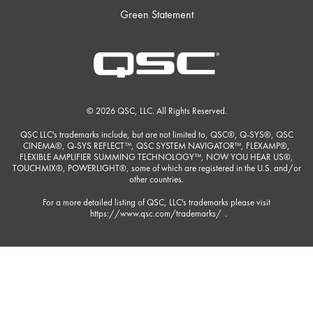
Green Statement
© 2026 QSC, LLC. All Rights Reserved.
QSC LLC's trademarks include, but are not limited to, QSC®, Q-SYS®, QSC
CINEMA®, Q-SYS REFLECT™, QSC SYSTEM NAVIGATOR™, FLEXAMP®,
FLEXIBLE AMPLIFIER SUMMING TECHNOLOGY™, NOW YOU HEAR US®,
TOUCHMIX®, POWERLIGHT®, some of which are registered in the U.S. and/or
other countries.
For a more detailed listing of QSC, LLC's trademarks please visit
https://www.qsc.com/trademarks/
.