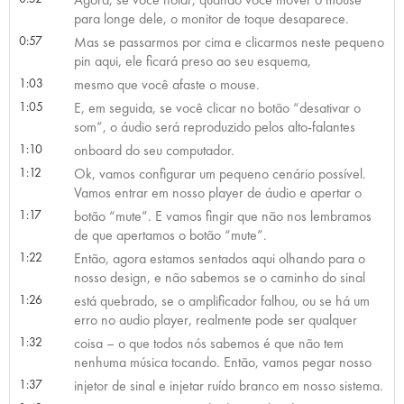
para longe dele, o monitor de toque desaparece.
0:57
Mas se passarmos por cima e clicarmos neste pequeno
pin aqui, ele ficará preso ao seu esquema,
1:03
mesmo que você afaste o mouse.
1:05
E, em seguida, se você clicar no botão “desativar o
som”, o áudio será reproduzido pelos alto-falantes
1:10
onboard do seu computador.
1:12
Ok, vamos configurar um pequeno cenário possível.
Vamos entrar em nosso player de áudio e apertar o
1:17
botão “mute”. E vamos fingir que não nos lembramos
de que apertamos o botão “mute”.
1:22
Então, agora estamos sentados aqui olhando para o
nosso design, e não sabemos se o caminho do sinal
1:26
está quebrado, se o amplificador falhou, ou se há um
erro no audio player, realmente pode ser qualquer
1:32
coisa – o que todos nós sabemos é que não tem
nenhuma música tocando. Então, vamos pegar nosso
1:37
injetor de sinal e injetar ruído branco em nosso sistema.