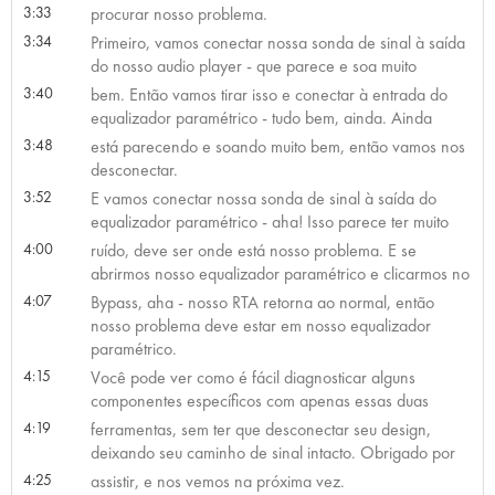
3:33
procurar nosso problema.
3:34
Primeiro, vamos conectar nossa sonda de sinal à saída
do nosso audio player - que parece e soa muito
3:40
bem. Então vamos tirar isso e conectar à entrada do
equalizador paramétrico - tudo bem, ainda. Ainda
3:48
está parecendo e soando muito bem, então vamos nos
desconectar.
3:52
E vamos conectar nossa sonda de sinal à saída do
equalizador paramétrico - aha! Isso parece ter muito
4:00
ruído, deve ser onde está nosso problema. E se
abrirmos nosso equalizador paramétrico e clicarmos no
4:07
Bypass, aha - nosso RTA retorna ao normal, então
nosso problema deve estar em nosso equalizador
paramétrico.
4:15
Você pode ver como é fácil diagnosticar alguns
componentes específicos com apenas essas duas
4:19
ferramentas, sem ter que desconectar seu design,
deixando seu caminho de sinal intacto. Obrigado por
4:25
assistir, e nos vemos na próxima vez.