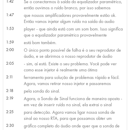
1:42
Se o conectarmos à saída do equalizador paramétrico,
então ouvimos o ruído branco, por isso sabemos
1:47
que nossos amplificadores provavelmente estão ok.
Então vamos injetar algum ruído na saída do audio
1:53
player - que ainda está com um som bom. Isso significa
que o equalizador paramétrico provavelmente
1:59
está bom também.
2:00
O único ponto possível de falha é o seu reprodutor de
áudio, e se abrirmos o nosso reprodutor de áudio
2:05
- sim, aí está. Existe o seu problema. Você pode ver
como esse injetor é realmente uma ótima
2:11
ferramenta para solução de problemas rápido e fácil.
Agora, vamos retirar nosso injetor e passaremos
2:18
pela sonda do sinal.
2:19
Agora, a Sonda de Sinal funciona de maneira oposta -
em vez de inserir ruído no sinal, ela extrai o sinal
2:25
para detecção. Agora vamos ligar nossa sonda de
sinal ao nosso RTA, para que possamos obter um
2:30
gráfico completo do áudio onde quer que a sonda de